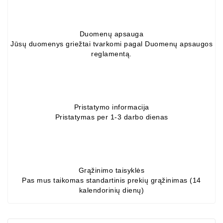
ZIL-
5301
Duomenų apsauga
Generatoriai:
Jūsų duomenys griežtai tvarkomi pagal Duomenų apsaugos
MTZ,
reglamentą.
KAMAZ,
MAZ,
T-
40,
T-
Pristatymo informacija
25,
Pristatymas per 1-3 darbo dienas
T-
16,
URSUS,
ZETOR
Grąžinimo taisyklės
Job\'s
Pas mus taikomas standartinis prekių grąžinimas (14
Starterių
kalendorinių dienų)
Dalys
Job\'s