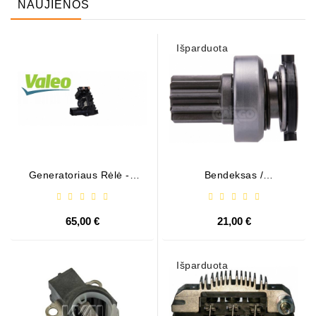
NAUJIENOS
Išparduota
Generatoriaus Rėlė - /
Bendeksas /
599101 ( VALEO )
1006209661
65,00 €
21,00 €
Išparduota