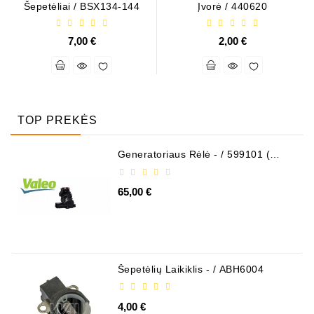
Šepetėliai / BSX134-144
Įvorė / 440620
7,00 €
2,00 €
TOP PREKĖS
Generatoriaus Rėlė - / 599101 (
VALEO )
65,00 €
Šepetėlių Laikiklis - / ABH6004
4,00 €