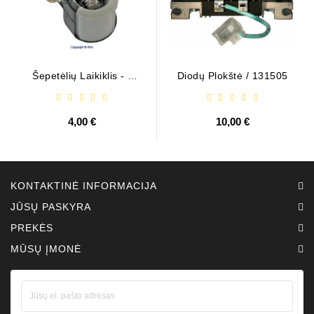
Šepetėlių Laikiklis - /
Diodų Plokštė / 131505
ABH6004
4,00 €
10,00 €
KONTAKTINĖ INFORMACIJA
JŪSŲ PASKYRA
PREKĖS
MŪSŲ ĮMONĖ