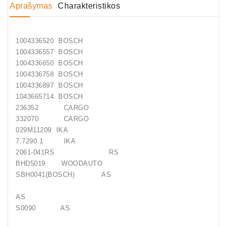
Aprašymas
Charakteristikos
Generatorių
Dalys
1004336520 BOSCH
Guoliai
1004336557 BOSCH
(kondicionieriaus)
1004336650 BOSCH
1004336758 BOSCH
DC
1004336897 BOSCH
Varikliai
1043665714 BOSCH
236352 CARGO
DC
332070 CARGO
Hidrovariklių
029M11209 IKA
Paleidimo
7.7290.1 IKA
Rėlės
2061-041RS RS
BHD5019 WOODAUTO
Plastikinis
SBH0041(BOSCH) AS
Spaustukas
(kniedė)
AS
S0090 AS
Diagnostikos
Įranga