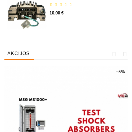
Automatiniai
10,00 €
Įtempėjai
Generatoriaus
Diržo.
Starteriai:
PD-
10,
AKCIJOS
DT-
20,
−5%
MTZ,
T-
40,
T-
25,
T-
16,
JUMZ,
PAZ,
AMCODOR,