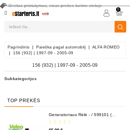
Greitas pristatymas, visas prekes turime vietoje
CATEGORY
0
Akumuliatoriai
Akumuliatorių
Priežiūros
Pagrindinis
Paieška pagal automobilį
ALFA ROMEO
Įranga
156 (932) | 1997-09 - 2005-09
Paieška
156 (932) | 1997-09 - 2005-09
Pagal
Automobilį
Subkategorijos
Starteriai
TOP PREKĖS
Starterių
Dalys
Generatoriaus Rėlė - / 599101 (
VALEO )
Generatoriai