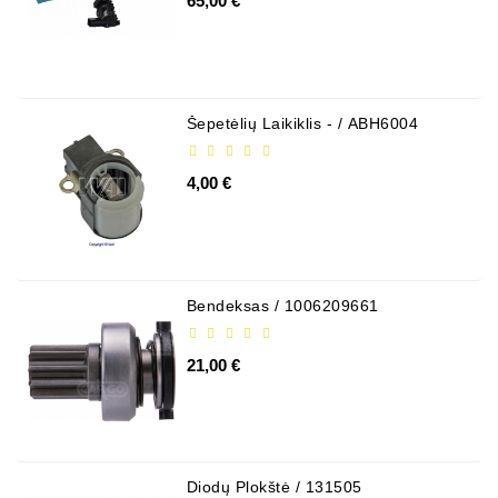
65,00 €
Generatorių
Dalys
Susisiekite
Su
Šepetėlių Laikiklis - / ABH6004
Mumis
4,00 €
Ventiliatoriaus
Šepetėliai
Kitos
Prekės
Bendeksas / 1006209661
Parazitiniai
Skriemuliai
21,00 €
Generatoriaus
Diržo
Generatoriaus
Diržas
Diodų Plokštė / 131505