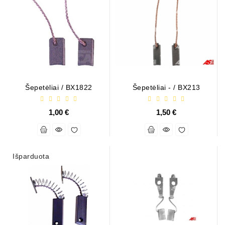
Generatorių
Dalys
Guoliai
(kondicionieriaus)
DC
Varikliai
Šepetėliai / BX1822
Šepetėliai - / BX213
DC
1,00 €
1,50 €
Hidrovariklių
Paleidimo
Rėlės
Išparduota
Plastikinis
Spaustukas
(kniedė)
Diagnostikos
Įranga