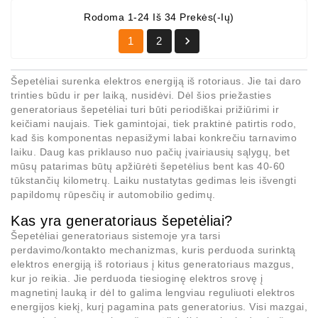
Rodoma 1-24 Iš 34 Prekės(-Ių)

1
2
Šepetėliai surenka elektros energiją iš rotoriaus. Jie tai daro
trinties būdu ir per laiką, nusidėvi. Dėl šios priežasties
generatoriaus šepetėliai
turi būti periodiškai prižiūrimi ir
keičiami naujais. Tiek gamintojai, tiek praktinė patirtis rodo,
kad šis komponentas nepasižymi labai konkrečiu tarnavimo
laiku. Daug kas priklauso nuo pačių įvairiausių sąlygų, bet
mūsų patarimas būtų apžiūrėti šepetėlius bent kas 40-60
tūkstančių kilometrų. Laiku nustatytas gedimas leis išvengti
papildomų rūpesčių ir automobilio gedimų.
Kas yra generatoriaus šepetėliai?
Šepetėliai generatoriaus
sistemoje yra tarsi
perdavimo/kontakto mechanizmas, kuris perduoda surinktą
elektros energiją iš rotoriaus į kitus generatoriaus mazgus,
kur jo reikia. Jie perduoda tiesioginę elektros srovę į
magnetinį lauką ir dėl to galima lengviau reguliuoti elektros
energijos kiekį, kurį pagamina pats generatorius. Visi mazgai,