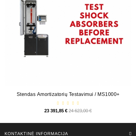
Stendas Amortizatorių Testavimui / MS1000+
23 391,85 €
Bazinė
24 623,00 €
Kaina
kaina
KONTAKTINĖ INFORMACIJA