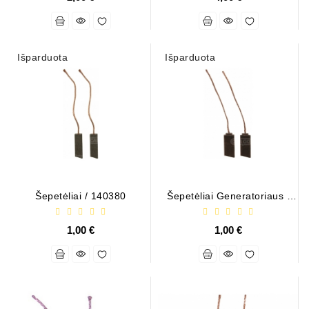
ZIL-
5301
Generatoriai:
Išparduota
Išparduota
MTZ,
KAMAZ,
MAZ,
T-
40,
T-
25,
T-
16,
Šepetėliai / 140380
Šepetėliai Generatoriaus /
URSUS,
140365
ZETOR
1,00 €
1,00 €
Job\'s
Starterių
Dalys
Job\'s