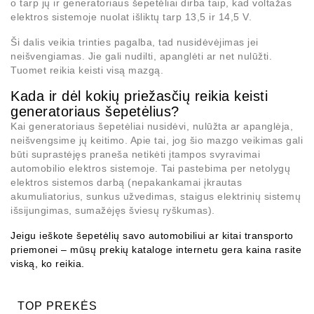
o tarp jų ir
generatoriaus šepetėliai
dirba taip, kad voltažas
elektros sistemoje nuolat išliktų tarp 13,5 ir 14,5 V.
Ši dalis veikia trinties pagalba, tad nusidėvėjimas jei
neišvengiamas. Jie gali nudilti, apanglėti ar net nulūžti.
Tuomet reikia keisti visą mazgą.
Kada ir dėl kokių priežasčių reikia keisti
generatoriaus šepetėlius?
Kai
generatoriaus šepetėliai
nusidėvi, nulūžta ar apanglėja,
neišvengsime jų keitimo. Apie tai, jog šio mazgo veikimas gali
būti suprastėjęs praneša netikėti įtampos svyravimai
automobilio elektros sistemoje. Tai pastebima per netolygų
elektros sistemos darbą (nepakankamai įkrautas
akumuliatorius, sunkus užvedimas, staigus elektrinių sistemų
išsijungimas, sumažėjęs šviesų ryškumas).
Jeigu ieškote šepetėlių savo automobiliui ar kitai transporto
priemonei – mūsų prekių kataloge
internetu gera kaina
rasite
viską, ko reikia.
TOP PREKĖS