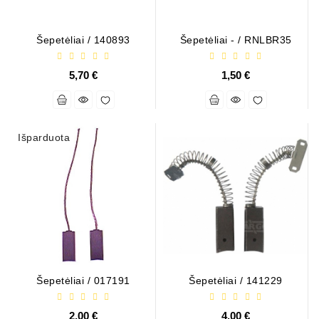
Automatiniai
Įtempėjai
Šepetėliai / 140893
Šepetėliai - / RNLBR35
Generatoriaus
Diržo.
5,70 €
1,50 €
Starteriai:
PD-
10,
Išparduota
DT-
20,
MTZ,
T-
40,
T-
25,
T-
16,
JUMZ,
Šepetėliai / 017191
Šepetėliai / 141229
PAZ,
AMCODOR,
2,00 €
4,00 €