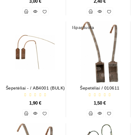
3,00 €
2,40 €
Išparduota
Šepetėliai - / AB4001 (BULK)
Šepetėliai / 010611
1,90 €
1,50 €