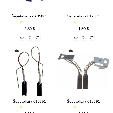
Generatorių
Remontas
Šepetėliai - / AB5009
Šepetėliai / 012671
Starterių
2,50 €
1,50 €
Remontas
Išparduota
Išparduota
Šepetėliai / 010651
Šepetėliai / 015691