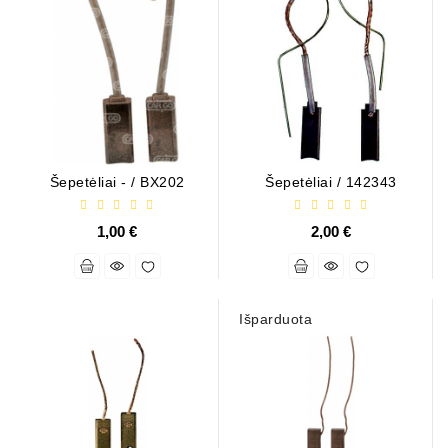
Šepetėliai - / BX202
Šepetėliai / 142343
1,00 €
2,00 €
Išparduota