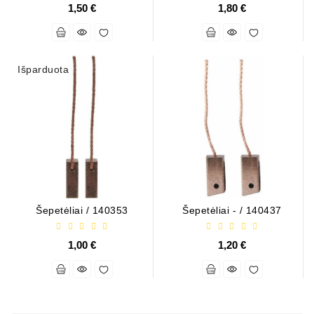
1,50 €
1,80 €
Išparduota
Šepetėliai / 140353
Šepetėliai - / 140437
1,00 €
1,20 €