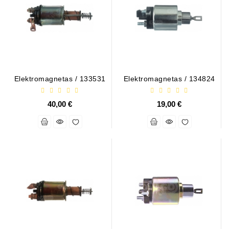
Generatorių
Dalys
Guoliai
(kondicionieriaus)
DC
Elektromagnetas / 133531
Elektromagnetas / 134824
Varikliai
40,00 €
19,00 €
DC
Hidrovariklių
Paleidimo
Rėlės
Plastikinis
Spaustukas
(kniedė)
Diagnostikos
Įranga