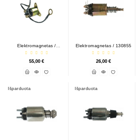
Generatorių
Dalys
Susisiekite
Su
Mumis
Elektromagnetas /
Elektromagnetas / 130855
1337210728
Ventiliatoriaus
Šepetėliai
55,00 €
26,00 €
Kitos
Prekės
Išparduota
Išparduota
Parazitiniai
Skriemuliai
Generatoriaus
Diržo
Generatoriaus
Diržas