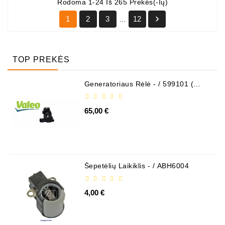
Rodoma 1-24 Iš 265 Prekės(-Ių)

1
2
3
12
…
TOP PREKĖS
Generatoriaus Rėlė - / 599101 (
VALEO )
65,00 €
Šepetėlių Laikiklis - / ABH6004
4,00 €