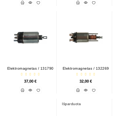
ZIL-
5301
Generatoriai:
MTZ,
KAMAZ,
MAZ,
T-
40,
T-
25,
T-
Elektromagnetas / 131790
Elektromagnetas / 132269
16,
URSUS,
ZETOR
37,00 €
32,00 €
Job\'s
Starterių
Dalys
Išparduota
Job\'s