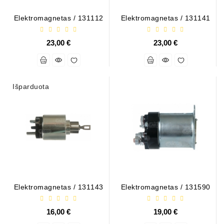
Automatiniai
Elektromagnetas / 131112
Elektromagnetas / 131141
Įtempėjai
Generatoriaus
23,00 €
23,00 €
Diržo.
Starteriai:
PD-
Išparduota
10,
DT-
20,
MTZ,
T-
40,
T-
25,
T-
16,
Elektromagnetas / 131143
Elektromagnetas / 131590
JUMZ,
PAZ,
16,00 €
19,00 €
AMCODOR,