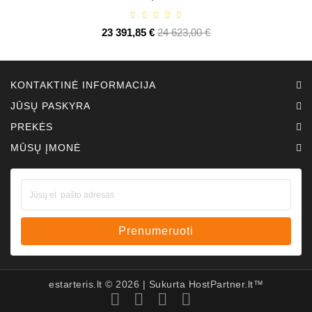
23 391,85 €
Bazinė
24 623,00 €
Kaina
kaina
KONTAKTINĖ INFORMACIJA
JŪSŲ PASKYRA
PREKĖS
MŪSŲ ĮMONĖ
Prenumeruoti
estarteris.lt ©
2026
| Sukurta
HostPartner.lt™