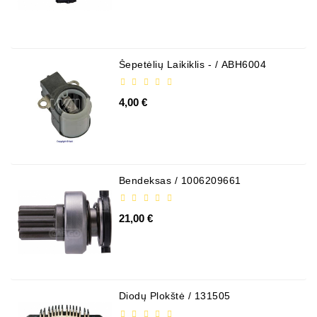
Generatorių
Dalys
Susisiekite
Šepetėlių Laikiklis - / ABH6004
Su
Mumis
4,00 €
Ventiliatoriaus
Šepetėliai
Kitos
Bendeksas / 1006209661
Prekės
Parazitiniai
21,00 €
Skriemuliai
Generatoriaus
Diržo
Generatoriaus
Diodų Plokštė / 131505
Diržas