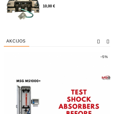
10,00 €
Automatiniai
Įtempėjai
Generatoriaus
Diržo.
Starteriai:
PD-
AKCIJOS
10,
DT-
20,
−5%
MTZ,
T-
40,
T-
25,
T-
16,
JUMZ,
PAZ,
AMCODOR,