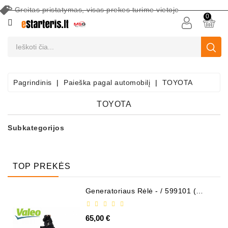
Greitas pristatymas, visas prekes turime vietoje
CATEGORY
0
Akumuliatoriai
Akumuliatorių
Priežiūros
Pagrindinis
Paieška pagal automobilį
TOYOTA
Įranga
TOYOTA
Paieška
Pagal
Subkategorijos
Automobilį
Starteriai
TOP PREKĖS
Starterių
Dalys
Generatoriaus Rėlė - / 599101 (
VALEO )
Generatoriai
65,00 €