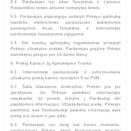
5.4. Pardavėjas turi kitas Taisyklėse ir Lietuvos
Respublikos teisės aktuose numatytas teises.
Generatorių
Remontas
5.5. Pardavėjas įsipareigoja sudaryti Pirkėjui galimybę
naudotis elektroninės parduotuvės teikiamomis
paslaugomis šiose Taisyklėse ir internetinėje
Starterių
parduotuvėje nustatytomis sąlygomis.
Remontas
5.6. Dėl svarbių aplinkybių negalėdamas pristatyti
Pirkėjui užsakytos prekės, Pardavėjas grąžina Pirkėjo
sumokėtus pinigus per 14 darbo dienų.
6. Prekių Kaina ir Jų Apmokėjimo Tvarka
6.1. Internetinėje parduotuvėje ir suformuotame
užsakyme prekių kainos nurodytos € su PVM.
6.2. Šalia kiekvienos konkrečios Prekės yra jos
aprašymas. Jei Pirkėjui pateiktos informacijos
nepakanka, jis privalo kreiptis į Pardavėją dėl
papildomos informacijos. Užsakydamas prekę, Pirkėjas
patvirtina, kad Parduotuvėje pateikta informacija apie
prekę yra išsami ir jam aiški.
6.3. Pardavėjas turi teisę bet kuriuo momentu,
neinformavęs Pirkėjo, keisti Parduotuvėje esančių