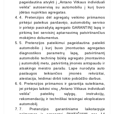
pageidautina
atvykti į „Antano Vitkaus individuali
veikla“ autoservisą su automobiliu į kurį buvo
įdėtas nupirktas agregatas.
4.
Pretenzijos dėl agregatų veikimo priimamos
pirkėjui pateikus pardavėjo, automobilių serviso
ir pirkėjo pasirašytą agregato GARANTINĮ lapą ir
pirkimą bei servisinį aptarnavimą patvirtinančius
mokėjimo dokumentus.
5.
Pretenzijos pateikimui
pageidautina
pateikti
automobilio į kurį buvo įmontuotas agregatas
diagnostikos parametrų lapą, patvirtinantį
automobilio techninę būklę agregato įmontavimo
į automobilį metu, patvirtintą įmonės antspaudu ir
atsakingo meistro parašu. Lape nurodyta auto
paslaugos teikiančios įmonės rekvizitai,
atestacija, leidimai dirbti tokio pobūdžio darbus.
6.
Pretenzijos priimamos ir garantija suteikiama,
jei pirkėjas laikėsi visų „Antano Vitkaus individuali
veikla“ pateiktų sąlygų, instrukcijų,
rekomendacijų ir techniškai teisingai eksploatavo
automobilį.
7.
Pretenzijos garantiniame laikotarpyje