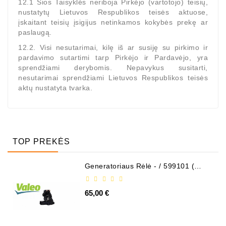
12.1 Šios Taisyklės neriboja Pirkėjo (vartotojo) teisių,
nustatytų Lietuvos Respublikos teisės aktuose,
įskaitant teisių įsigijus netinkamos kokybės prekę ar
paslaugą.
12.2. Visi nesutarimai, kilę iš ar susiję su pirkimo ir
pardavimo sutartimi tarp Pirkėjo ir Pardavėjo, yra
sprendžiami derybomis. Nepavykus susitarti,
nesutarimai sprendžiami Lietuvos Respublikos teisės
aktų nustatyta tvarka.
TOP PREKĖS
Generatoriaus Rėlė - / 599101 (
VALEO )
65,00 €