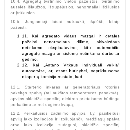
10.4. Agregatų tvirtinimo vietos pažeistos, tvirtinimo
auselės išlaužtos, ištrupėjusios, nenormaliai išdilusios
ar įtrūkusios.
10.5. Jungiamieji laidai nutraukti, išplėšti, kitaip
pažeisti.
11.
Kai agregato vidaus mazgai ir detalės
pažeisti nenormalaus dilimo, akivaizdaus
netinkamo eksploatavimo, kitų automobilio
agregatų mazgų ar sistemų netinkamo darbo ar
gedimo.
12.
Kai „Antano Vitkaus individuali veikla“
autoservise, ar, esant būtinybei, nepriklausoma
ekspertų komisija nustato, kad:
12.1. Starterio inkaras ar generatoriaus rotorius
pakeitęs spalvą (tai aukštos temperatūros pasekmė);
apvijos skleidžia specifinį elektros prietaisams būdingą
perkaitimo ar net degimo kvapą;
12.2. Perkaitusios žadinimo apvijos, t.y. pasikeitusi
apvijų lako izoliacijos ir izoliuojančių medžiagų spalva
arba lako izoliacija sudegusi, skleidžia specifinį