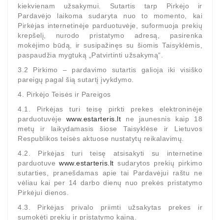
ZIL-
kiekvienam užsakymui. Sutartis tarp Pirkėjo ir
5301
Pardavėjo laikoma sudaryta nuo to momento, kai
Pirkėjas internetinėje parduotuvėje, suformuoja prekių
krepšelį, nurodo pristatymo adresą, pasirenka
Generatoriai:
mokėjimo būdą, ir susipažinęs su šiomis Taisyklėmis,
MTZ,
paspaudžia mygtuką „Patvirtinti užsakymą“.
KAMAZ,
MAZ,
3.2 Pirkimo – pardavimo sutartis galioja iki visiško
T-
pareigų pagal šią sutartį įvykdymo.
40,
4. Pirkėjo Teisės ir Pareigos
T-
4.1. Pirkėjas turi teisę pirkti prekes elektroninėje
25,
parduotuvėje
www.estarteris.lt
ne jaunesnis kaip 18
T-
metų ir laikydamasis šiose Taisyklėse ir Lietuvos
16,
Respublikos teisės aktuose nustatytų reikalavimų.
URSUS,
ZETOR
4.2. Pirkėjas turi teisę atsisakyti su internetine
parduotuve
www.estarteris.lt
sudarytos prekių pirkimo
sutarties, pranešdamas apie tai Pardavėjui raštu ne
Job\'s
vėliau kai per 14 darbo dienų nuo prekės pristatymo
Starterių
Pirkėjui dienos.
Dalys
4.3. Pirkėjas privalo priimti užsakytas prekes ir
sumokėti prekių ir pristatymo kainą.
Job\'s