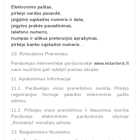
Elektroninis paštas,
pirkėjo vardas pavardė,
įsigijimo sąskaitos numeris ir data,
įsigytos prekės pavadinimas,
telefono numeris,
trumpas ir aiškus pretenzijos aprašymas,
pirkėjo banko sąskaitos numeris ..
10. Rinkodaros Priemonės
Pardavėjas internetinėje parduotuvėje
www.estarteris.lt
savo nuožiūra gali vykdyti įvairias akcijas.
11. Apsikeitimas Informacija
11.1. Pardavėjas visus pranešimus siunčia Pirkėjo
registracijos formoje pateiktu elektroninio pašto
adresu.
11.2. Pirkėjas visus pranešimus ir klausimus siunčia
Pardavėjo elektroninės parduotuvės skyriuje
„Kontaktai“ nurodytu adresu.
12. Baigiamosios Nuostatos