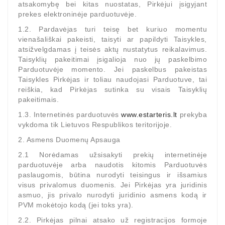
atsakomybę bei kitas nuostatas, Pirkėjui įsigyjant
Generatorių
prekes elektroninėje parduotuvėje.
Dalys
1.2. Pardavėjas turi teisę bet kuriuo momentu
vienašališkai pakeisti, taisyti ar papildyti Taisykles,
Susisiekite
atsižvelgdamas į teisės aktų nustatytus reikalavimus.
Su
Taisyklių pakeitimai įsigalioja nuo jų paskelbimo
Mumis
Parduotuvėje momento. Jei paskelbus pakeistas
Taisykles Pirkėjas ir toliau naudojasi Parduotuve, tai
Ventiliatoriaus
reiškia, kad Pirkėjas sutinka su visais Taisyklių
Šepetėliai
pakeitimais.
1.3. Internetinės parduotuvės
www.estarteris.lt
prekyba
Kitos
vykdoma tik Lietuvos Respublikos teritorijoje.
Prekės
2. Asmens Duomenų Apsauga
Parazitiniai
2.1 Norėdamas užsisakyti prekių internetinėje
Skriemuliai
parduotuvėje arba naudotis kitomis Parduotuvės
Generatoriaus
paslaugomis, būtina nurodyti teisingus ir išsamius
Diržo
visus privalomus duomenis. Jei Pirkėjas yra juridinis
asmuo, jis privalo nurodyti juridinio asmens kodą ir
PVM mokėtojo kodą (jei toks yra).
Generatoriaus
Diržas
2.2. Pirkėjas pilnai atsako už registracijos formoje