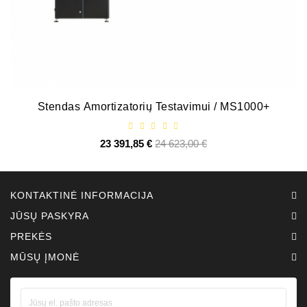
Stendas Amortizatorių Testavimui / MS1000+
23 391,85 €
Bazinė
24 623,00 €
Kaina
kaina
KONTAKTINĖ INFORMACIJA
JŪSŲ PASKYRA
PREKĖS
MŪSŲ ĮMONĖ