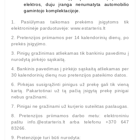
elektros, duju įranga nenumatyta automobilio
gamintojo komplektacijoje.
1. Pasiūlymas taikomas prekėms įsigytoms tik
elektroninėje parduotuvėje: www.estarteris.lt
2. Pretenzijos priimamos per 14 kalendorinių dienų, po
prekės įsigyjimo.
3. Pinigų gražinimas atliekamas tik bankiniu pavedimu į
nurodytą pirkėjo sąskaitą.
4. Bankinis pavedimas į pirkėjo sąskaitą atliekamas per
30 kalendorinių dienų nuo pretenzijos pateikimo datos.
6. Pirkėjas susigrąžinti pinigus už prekę gali tik vieną
kartą. Pakartotinai už tą pačią įsigytą prekę pinigai
nebus gražinami.
7. Pinigai ne gražinami už kurjerio suteiktas paslaugas.
8. Pretenzijos priimamos darbo metu: elektroniniu
paštu info.@estarteris.lt arba telefonu +370 647
83266.
9. Pretenzijoje turi būti nurodyta: