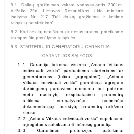
9.1. Daiktų grąžinimas vyksta vadovaujantis 2001m.
birželio 29d. Lietuvos Respublikos Ūkio ministro
įsakymu Nr. 217 “Dėl daiktų grąžinimo ir keitimo
taisyklių patvirtinimo”
9.2. Kad nekiltų neaiškumų ir nesusipratimų pateikiame
trumpas šio pasiūlymo taisyklės:
9.3. STARTERIŲ IR GENERATORIŲ GARANTIJA
GARANTIJOS SĄLYGOS
1.
Garantija taikoma visiems „Antano Vitkaus
individuali veikla“ parduotiems starteriams ar
generatoriams (toliau „agregatas“). „Antano
Vitkaus individuali veikla“ garantuoja agregato
darbingumą pardavimo momentu bei patikros
metu nustatytų eksploatacinių parametrų
atitikimą normatyvinėje techninėje
dokumentacijoje nurodytų parametrų reikšmių
ribose.
2.
„Antano Vitkaus individuali veikla“ nupirktiems
agregatams
suteikiama 6 mėnesių garantija.
3.
Garantinės pretenzijos pateikimui