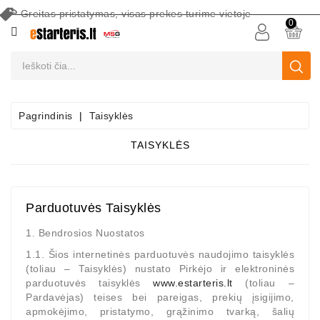
Greitas pristatymas, visas prekes turime vietoje
CATEGORY
0
Akumuliatoriai
Akumuliatorių
Priežiūros
Pagrindinis
Taisyklės
Įranga
TAISYKLĖS
Paieška
Pagal
Automobilį
Parduotuvės Taisyklės
Starteriai
1. Bendrosios Nuostatos
Starterių
1.1. Šios internetinės parduotuvės naudojimo taisyklės
Dalys
(toliau – Taisyklės) nustato Pirkėjo ir elektroninės
parduotuvės taisyklės
www.estarteris.lt
(toliau –
Generatoriai
Pardavėjas) teises bei pareigas, prekių įsigijimo,
apmokėjimo, pristatymo, grąžinimo tvarką, šalių