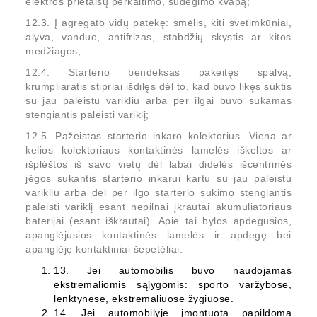
elektros prietaisų perkaitimo, sudegimo kvapą;
12.3. Į agregato vidų patekę: smėlis, kiti svetimkūniai,
alyva, vanduo, antifrizas, stabdžių skystis ar kitos
medžiagos;
12.4. Starterio bendeksas pakeitęs spalvą,
krumpliaratis stipriai išdilęs dėl to, kad buvo likęs suktis
su jau paleistu varikliu arba per ilgai buvo sukamas
stengiantis paleisti variklį;
12.5. Pažeistas starterio inkaro kolektorius. Viena ar
kelios kolektoriaus kontaktinės lamelės iškeltos ar
išplėštos iš savo vietų dėl labai didelės išcentrinės
jėgos sukantis starterio inkarui kartu su jau paleistu
varikliu arba dėl per ilgo starterio sukimo stengiantis
paleisti variklį esant nepilnai įkrautai akumuliatoriaus
baterijai (esant iškrautai). Apie tai bylos apdegusios,
apanglėjusios kontaktinės lamelės ir apdegę bei
apanglėję kontaktiniai šepetėliai.
13.
Jei automobilis buvo naudojamas
ekstremaliomis sąlygomis: sporto varžybose,
lenktynėse, ekstremaliuose žygiuose.
14.
Jei automobilyje įmontuota papildoma