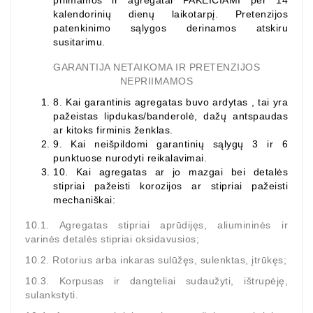
priimamos ir agregatai
PAKEIČIAMI
per 14
kalendorinių dienų laikotarpį. Pretenzijos
patenkinimo sąlygos derinamos atskiru
susitarimu.
GARANTIJA NETAIKOMA IR PRETENZIJOS
NEPRIIMAMOS
8.
Kai garantinis agregatas buvo ardytas , tai yra
pažeistas lipdukas/banderolė, dažų antspaudas
ar kitoks firminis ženklas.
9.
Kai neišpildomi garantinių sąlygų 3 ir 6
punktuose nurodyti reikalavimai.
10.
Kai agregatas ar jo mazgai bei detalės
stipriai pažeisti korozijos ar stipriai pažeisti
mechaniškai:
10.1. Agregatas stipriai aprūdijęs, aliumininės ir
varinės detalės stipriai oksidavusios;
10.2. Rotorius arba inkaras sulūžęs, sulenktas, įtrūkęs;
10.3. Korpusas ir dangteliai sudaužyti, ištrupėję,
sulankstyti.