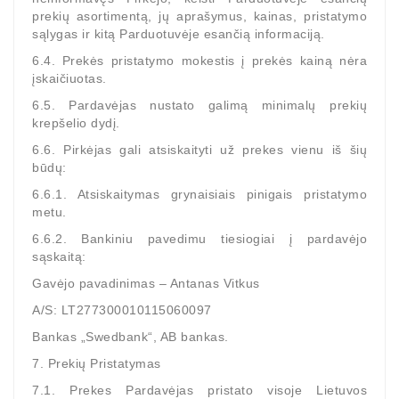
prekių asortimentą, jų aprašymus, kainas, pristatymo
sąlygas ir kitą Parduotuvėje esančią informaciją.
6.4. Prekės pristatymo mokestis į prekės kainą nėra
įskaičiuotas.
6.5. Pardavėjas nustato galimą minimalų prekių
krepšelio dydį.
6.6. Pirkėjas gali atsiskaityti už prekes vienu iš šių
būdų:
6.6.1. Atsiskaitymas grynaisiais pinigais pristatymo
metu.
6.6.2. Bankiniu pavedimu tiesiogiai į pardavėjo
sąskaitą:
Gavėjo pavadinimas – Antanas Vitkus
A/S: LT277300010115060097
Bankas „Swedbank“, AB bankas.
7. Prekių Pristatymas
7.1. Prekes Pardavėjas pristato visoje Lietuvos