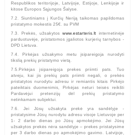
Respublikos teritorijoje, Latvijoje, Estijoje, Lenkijoje ir
kitose Europos Sąjungos Šalyse.
7.2. Siuntiniams į Kurčių Neriją taikomas papildomas
pristatymo mokestis 25€. su PVM
7.3. Prekės, užsakytos
www.estarteris.lt
internetinėje
parduotuvėje, pristatomos įgaliotos kurjerių tarnybos -
DPD Lietuva.
7.4. Pirkėjas užsakymo metu įsipareigoja nurodyti
tikslią prekių pristatymo vietą.
7.5.Pirkėjas įsipareigoja prekes priimti pats. Tuo
atveju, kai jis prekių pats priimti negali, o prekės
pristatytos nurodytu adresu ir remiantis kitais Pirkėjo
pateiktais duomenimis, Pirkėjas neturi teisės reikšti
Pardavėjui pretenzijų dėl prekių pristatymo
netinkamam subjektui.
7.6. Jei Jūsų užsakyta prekė yra sandėlyje -
pristatysime Jūsų nurodytu adresu visoje Lietuvoje per
1- 2 darbo dienas po Jūsų apmokėjimo. Jei Jūsų
užsakytos prekės nėra sandėlyje – prekes pristatysime
per 3 darbo dienas po apmokėjimo gavimo. Latvijoje,