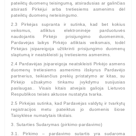
pateiktų duomenų teisingumą, atsiradusias ar galinčias
Automatiniai
atsirasti Pirkėjui arba tretiesiems asmenims dėl
Įtempėjai
pateiktų duomenų neteisingumo.
Generatoriaus
2.3 Pirkėjas supranta ir sutinka, kad bet kokius
Diržo.
veiksmus, atliktus elektroninėje parduotuvės
naudojantis Pirkėjo prisijungimo duomenimis,
Starteriai:
Pardavėjas laikys Pirkėjo atliktais veiksmais, todėl
PD-
Pirkėjas įsipareigoja užtikrinti prisijungimo duomenų
10,
slaptumą ir neatskleisti jų tretiesiems asmenims.
DT-
2.4 Pardavėjas įsipareigoja neatskleisti Pirkėjo asmens
20,
duomenų tretiesiems asmenims išskyrus Pardavėjo
MTZ,
partnerius, teikiančius prekių pristatymo ar kitas, su
T-
Pirkėjo užsakymo tinkamu įvykdymu susijusias
40,
paslaugas.. Visais kitais atvejais galioja Lietuvos
T-
Respublikos teisės aktuose nustatyta tvarka.
25,
2.5 Pirkėjas sutinka, kad Pardavėjas valdytų ir tvarkytų
T-
registracijos metu pateiktus jo duomenis šiose
16,
Taisyklėse numatytais tikslais.
JUMZ,
3. Sutarties Sudarymas (pirkimo-pardavimo)
PAZ,
AMCODOR,
3.1. Pirkimo – pardavimo sutartis yra sudaroma