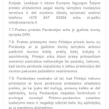
Estijoje, Lenkijoje ir kitose Europos Sąjungos Šalyse
prekės pristatomos pagal siuntų tarnybos nustatytus
terminus ir dėl siuntimo išlaidų tariamasi atskirai
telefonu +370 647 83266 arba el.paštu
info@estarteris.lt
7.7.Prekes pristato Pardavėjas arba jo įgaliota siuntų
tarnyba DPD.
7.8. Prekės pristatymo metu Pirkėjas privalo kartu su
Pardavėjo ar jo įgaliotos siuntų tarnybos atstovu
patikrinti siuntos būklę, prekių kiekį, kokybę ir
asortimentą. Pirkėjui arba kitam prekę priimančiam
asmeniui pasirašius važtaraštyje be pastabų, laikoma,
kad siunta perduota nepažeista ir vėliau pretenzijos dėl
siuntos pakuotės pažeidimo nepriimamos.
7.9. Pardavėjas neatsako už tai, kad Pirkėjui nebuvo
pristatytos ar buvo pavėluotai pristatytos užsakytos
prekės, jei tai įvyko dėl trečiųjų asmenų kaltės ar dėl
aplinkybių, kurių Pardavėjas negalėjo kontroliuoti ir
protingai numatyti Pirkimo–pardavimo sutarties
sudarymo metu ir negalėjo užkirsti kelio šių aplinkybių
ar jų pasekmių atsiradimui.