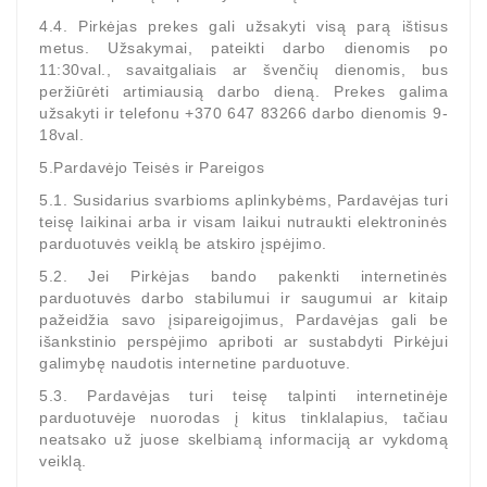
Generatorių
4.4. Pirkėjas prekes gali užsakyti visą parą ištisus
Dalys
metus. Užsakymai, pateikti darbo dienomis po
11:30val., savaitgaliais ar švenčių dienomis, bus
Guoliai
peržiūrėti artimiausią darbo dieną. Prekes galima
(kondicionieriaus)
užsakyti ir telefonu +370 647 83266 darbo dienomis 9-
18val.
DC
5.Pardavėjo Teisės ir Pareigos
Varikliai
5.1. Susidarius svarbioms aplinkybėms, Pardavėjas turi
teisę laikinai arba ir visam laikui nutraukti elektroninės
DC
parduotuvės veiklą be atskiro įspėjimo.
Hidrovariklių
5.2. Jei Pirkėjas bando pakenkti internetinės
Paleidimo
parduotuvės darbo stabilumui ir saugumui ar kitaip
Rėlės
pažeidžia savo įsipareigojimus, Pardavėjas gali be
išankstinio perspėjimo apriboti ar sustabdyti Pirkėjui
Plastikinis
galimybę naudotis internetine parduotuve.
Spaustukas
5.3. Pardavėjas turi teisę talpinti internetinėje
(kniedė)
parduotuvėje nuorodas į kitus tinklalapius, tačiau
neatsako už juose skelbiamą informaciją ar vykdomą
Diagnostikos
veiklą.
Įranga