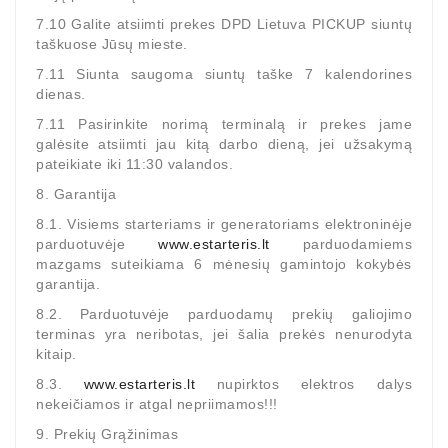
7.10 Galite atsiimti prekes DPD Lietuva PICKUP siuntų
taškuose Jūsų mieste.
7.11 Siunta saugoma siuntų taške 7 kalendorines
dienas.
7.11 Pasirinkite norimą terminalą ir prekes jame
galėsite atsiimti jau kitą darbo dieną, jei užsakymą
pateikiate iki 11:30 valandos.
8. Garantija
8.1. Visiems starteriams ir generatoriams elektroninėje
parduotuvėje
www.estarteris.lt
parduodamiems
mazgams suteikiama 6 mėnesių gamintojo kokybės
garantija.
8.2. Parduotuvėje parduodamų prekių galiojimo
terminas yra neribotas, jei šalia prekės nenurodyta
kitaip.
8.3.
www.estarteris.lt
nupirktos elektros dalys
nekeičiamos ir atgal nepriimamos!!!
9. Prekių Grąžinimas