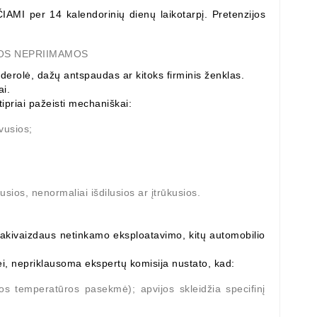
ČIAMI
per 14 kalendorinių dienų laikotarpį. Pretenzijos
JOS NEPRIIMAMOS
nderolė, dažų antspaudas ar kitoks firminis ženklas.
ai.
tipriai pažeisti mechaniškai:
avusios;
usios, nenormaliai išdilusios ar įtrūkusios.
 akivaizdaus netinkamo eksploatavimo, kitų automobilio
bei, nepriklausoma ekspertų komisija nustato, kad:
tos temperatūros pasekmė); apvijos skleidžia specifinį