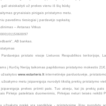
s gali atsiskaityti už prekes vienu iš šių būdų:
kaitymas grynaisiais pinigais pristatymo metu.
niu pavedimu tiesiogiai į pardavėjo sąskaitą:
dinimas – Antanas Vitkus
300010115060097
edbank“, AB bankas.
istatymas
 Pardavėjas pristato visoje Lietuvos Respublikos teritorijoje, La
rinių Vairo Kolonėlių Ir
Test Bench * / MS002 COM
nių Siurblių Diagnostikai
/ MS561
niams į Kurčių Neriją taikomas papildomas pristatymo mokestis 21
16.00
Regular
Price
€7,646.40
Regular
Price
€13,975.00
€7,965.00
, užsakytos
www.estarteris.lt
internetinėje parduotuvėje, pristatomo
price
price
s užsakymo metu įsipareigoja nurodyti tikslią prekių pristatymo viet
 įsipareigoja prekes priimti pats. Tuo atveju, kai jis prekių pats
tais Pirkėjo pateiktais duomenimis, Pirkėjas neturi teisės reikšt
sų užsakyta prekė yra sandėlyje - pristatysime Jūsų nurodytu a