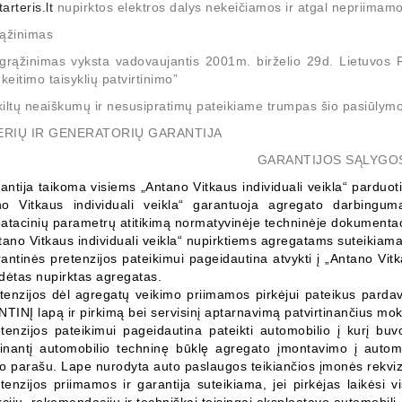
arteris.lt
nupirktos elektros dalys nekeičiamos ir atgal nepriimamo
rąžinimas
 grąžinimas vyksta vadovaujantis 2001m. birželio 29d. Lietuvos 
 keitimo taisyklių patvirtinimo”
iltų neaiškumų ir nesusipratimų pateikiame trumpas šio pasiūlymo
TERIŲ IR GENERATORIŲ GARANTIJA
GARANTIJOS SĄLYGO
antija taikoma visiems „Antano Vitkaus individuali veikla“ parduot
no Vitkaus individuali veikla“ garantuoja agregato darbing
atacinių parametrų atitikimą normatyvinėje techninėje dokumentac
tano Vitkaus individuali veikla“ nupirktiems agregatams
suteikiama
antinės pretenzijos pateikimui
pageidautina
atvykti į „Antano Vitk
dėtas nupirktas agregatas.
tenzijos dėl agregatų veikimo priimamos pirkėjui pateikus pardav
INĮ lapą ir pirkimą bei servisinį aptarnavimą patvirtinančius m
tenzijos pateikimui
pageidautina
pateikti automobilio į kurį bu
rtinantį automobilio techninę būklę agregato įmontavimo į autom
o parašu. Lape nurodyta auto paslaugos teikiančios įmonės rekvizita
tenzijos priimamos ir garantija suteikiama, jei pirkėjas laikėsi v