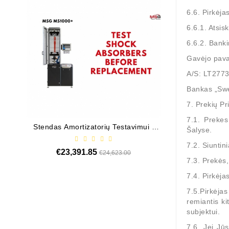
6.6. Pirkėja
6.6.1. Atsis
6.6.2. Banki
Gavėjo pava
A/S: LT277
Bankas „Sw
7. Prekių Pr
7.1. Prekes
Stendas Amortizatorių Testavimui /
Valdiklis Elekt
Šalyse.
MS1000+
Elektrohidrauli
7.2. Siunti
€23,391.85
Regular
Price
€13,4
€24,623.00
7.3. Prekės
price
7.4. Pirkėja
7.5.Pirkėjas
remiantis ki
subjektui.
7.6. Jei Jū