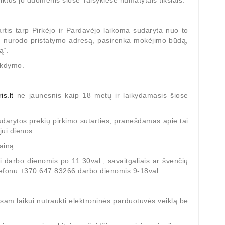
eiktus jo duomenis šiose Taisyklėse numatytais tikslais.
tis tarp Pirkėjo ir Pardavėjo laikoma sudaryta nuo to
į, nurodo pristatymo adresą, pasirenka mokėjimo būdą,
ą“.
vykdymo.
is.lt
ne jaunesnis kaip 18 metų ir laikydamasis šiose
darytos prekių pirkimo sutarties, pranešdamas apie tai
jui dienos.
ainą.
ti darbo dienomis po 11:30val., savaitgaliais ar švenčių
telefonu +370 647 83266 darbo dienomis 9-18val.
isam laikui nutraukti elektroninės parduotuvės veiklą be