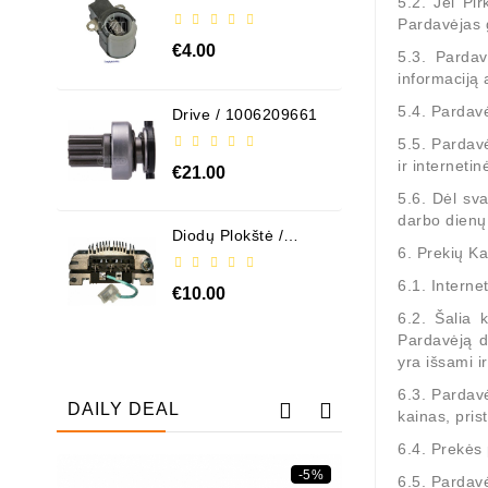
5.2. Jei Pi
ABH6004
Pardavėjas g
€4.00
5.3. Pardav
informaciją 
5.4. Pardavė
Drive / 1006209661
5.5. Pardav
ir interneti
€21.00
5.6. Dėl sv
darbo dienų
Diodų Plokštė /
131505
6. Prekių K
6.1. Intern
€10.00
6.2. Šalia 
Pardavėją d
yra išsami ir
6.3. Pardav
DAILY DEAL
kainas, pris
6.4. Prekės 
-5%
6.5. Pardavė