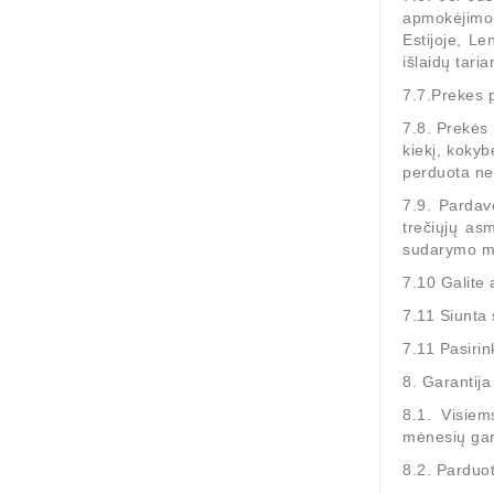
apmokėjimo.
Estijoje, L
išlaidų tari
7.7.Prekes p
7.8. Prekės 
kiekį, kokyb
perduota ne
7.9. Pardav
trečiųjų as
sudarymo met
7.10 Galite
7.11 Siunta
7.11 Pasirin
8. Garantija
8.1. Visiem
mėnesių gam
8.2. Parduot