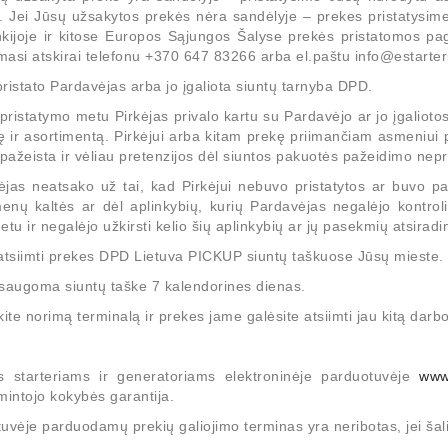
 Jei Jūsų užsakytos prekės nėra sandėlyje – prekes pristatysim
enkijoje ir kitose Europos Sąjungos Šalyse prekės pristatomos pag
amasi atskirai telefonu +370 647 83266 arba el.paštu info@estarteri
ristato Pardavėjas arba jo įgaliota siuntų tarnyba DPD.
pristatymo metu Pirkėjas privalo kartu su Pardavėjo ar jo įgaliotos
ę ir asortimentą. Pirkėjui arba kitam prekę priimančiam asmeniui 
pažeista ir vėliau pretenzijos dėl siuntos pakuotės pažeidimo nep
ėjas neatsako už tai, kad Pirkėjui nebuvo pristatytos ar buvo pav
menų kaltės ar dėl aplinkybių, kurių Pardavėjas negalėjo kontroli
u ir negalėjo užkirsti kelio šių aplinkybių ar jų pasekmių atsiradi
 atsiimti prekes DPD Lietuva PICKUP siuntų taškuose Jūsų mieste.
 saugoma siuntų taške 7 kalendorines dienas.
kite norimą terminalą ir prekes jame galėsite atsiimti jau kitą darb
s starteriams ir generatoriams elektroninėje parduotuvėje
www.
intojo kokybės garantija.
uvėje parduodamų prekių galiojimo terminas yra neribotas, jei šal