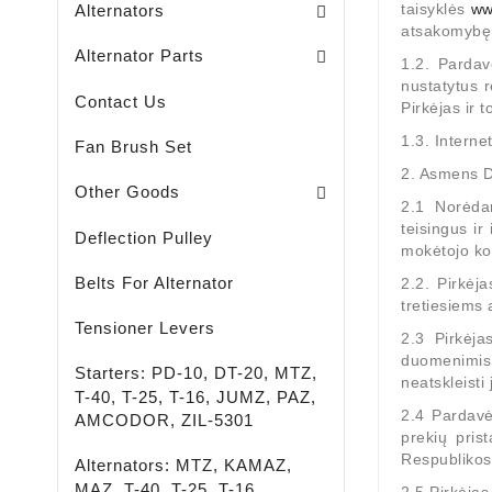
taisyklės
ww
Alternators
atsakomybę b
Brush Holders / Alternators /
Bearing Covers / Alternators
Freewheel Pulleys / Alternators /
Alternator Parts
1.2. Pardav
nustatytus 
Contact Us
Pirkėjas ir 
1.3. Intern
Fan Brush Set
2. Asmens 
Passenger - Truck - Agricultural And Special M
LED - LIGHTING - SPOTLIGHTS - FLASHLIGHTS
High-Quality Rust Remover
Other Goods
2.1 Norėdam
teisingus ir
Deflection Pulley
mokėtojo kod
Belts For Alternator
2.2. Pirkėj
tretiesiems
Tensioner Levers
2.3 Pirkėja
duomenimis,
Starters: PD-10, DT-20, MTZ,
neatskleisti
T-40, T-25, T-16, JUMZ, PAZ,
2.4 Pardavė
AMCODOR, ZIL-5301
prekių pris
Respublikos 
Alternators: MTZ, KAMAZ,
MAZ, T-40, T-25, T-16,