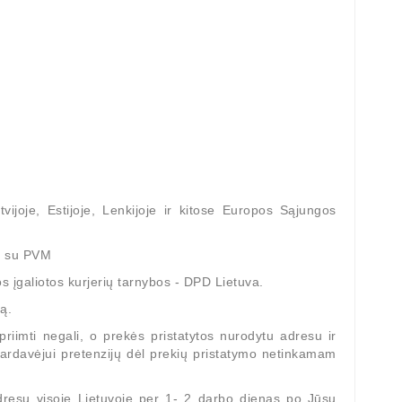
tvijoje, Estijoje, Lenkijoje ir kitose Europos Sąjungos
Vairo Kolonėlių Diagnostikos Stendas /
Stendas St
MS502M
Diagnost
€. su PVM
€6,954.00
Regular
Price
€5,494.
€7,320.00
s įgaliotos kurjerių tarnybos - DPD Lietuva.
price
ą.
 priimti negali, o prekės pristatytos nurodytu adresu ir
i Pardavėjui pretenzijų dėl prekių pristatymo netinkamam
dresu visoje Lietuvoje per 1- 2 darbo dienas po Jūsų