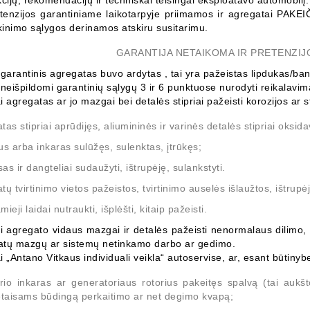
kcijų, rekomendacijų ir techniškai teisingai eksploatavo automobilį.
tenzijos garantiniame laikotarpyje priimamos ir agregatai
PAKEI
inimo sąlygos derinamos atskiru susitarimu.
GARANTIJA NETAIKOMA IR PRETENZI
 garantinis agregatas buvo ardytas , tai yra pažeistas lipdukas/ba
 neišpildomi garantinių sąlygų 3 ir 6 punktuose nurodyti reikalavim
i agregatas ar jo mazgai bei detalės stipriai pažeisti korozijos ar s
tas stipriai aprūdijęs, aliumininės ir varinės detalės stipriai oksid
us arba inkaras sulūžęs, sulenktas, įtrūkęs;
as ir dangteliai sudaužyti, ištrupėję, sulankstyti.
tų tvirtinimo vietos pažeistos, tvirtinimo auselės išlaužtos, ištrupėj
ieji laidai nutraukti, išplėšti, kitaip pažeisti.
i agregato vidaus mazgai ir detalės pažeisti nenormalaus dilimo,
atų mazgų ar sistemų netinkamo darbo ar gedimo.
i „Antano Vitkaus individuali veikla“ autoservise, ar, esant būtiny
erio inkaras ar generatoriaus rotorius pakeitęs spalvą (tai aukš
ietaisams būdingą perkaitimo ar net degimo kvapą;