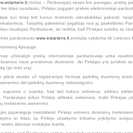
w.estarteris.lt
(toliau – Pardavėjas) teises bei pareigas, prekių įs
ei kitas nuostatas, Pirkėjui įsigyjant prekes elektroninėje parduo
ėjas turi teisę bet kuriuo momentu vienašališkai pakeisti, taisyt
reikalavimus. Taisyklių pakeitimai įsigalioja nuo jų paskelbimo P
toliau naudojasi Parduotuve, tai reiškia, kad Pirkėjas sutinka su visa
etinės parduotuvės
www.estarteris.lt
prekyba vykdoma tik Lietuvos Re
Duomenų Apsauga
achinery - LED Lights
as užsisakyti prekių internetinėje parduotuvėje arba naudot
 išsamius visus privalomus duomenis. Jei Pirkėjas yra juridinis a
ą (jei toks yra).
as pilnai atsako už registracijos formoje pateiktų duomenų teisin
 asmenims dėl pateiktų duomenų neteisingumo.
s supranta ir sutinka, kad bet kokius veiksmus, atliktus elekt
 Pardavėjas laikys Pirkėjo atliktais veiksmais, todėl Pirkėjas įs
 jų tretiesiems asmenims.
jas įsipareigoja neatskleisti Pirkėjo asmens duomenų tretiesiem
tatymo ar kitas, su Pirkėjo užsakymo tinkamu įvykdymu susijusia
teisės aktuose nustatyta tvarka.