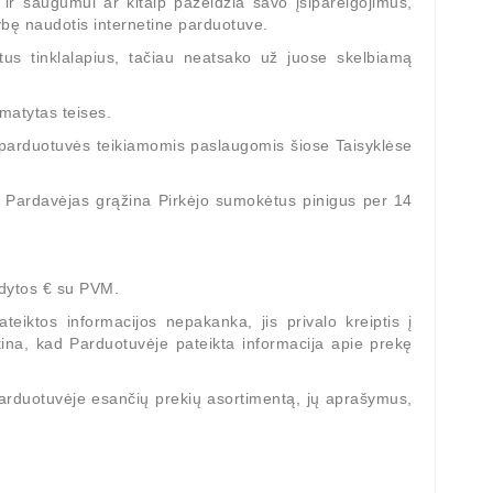
ir saugumui ar kitaip pažeidžia savo įsipareigojimus,
mybę naudotis internetine parduotuve.
itus tinklalapius, tačiau neatsako už juose skelbiamą
umatytas teises.
s parduotuvės teikiamomis paslaugomis šiose Taisyklėse
s, Pardavėjas grąžina Pirkėjo sumokėtus pinigus per 14
odytos € su PVM.
eiktos informacijos nepakanka, jis privalo kreiptis į
ina, kad Parduotuvėje pateikta informacija apie prekę
Parduotuvėje esančių prekių asortimentą, jų aprašymus,
-5%