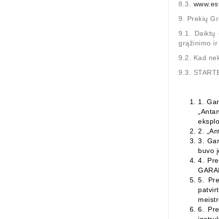
8.3.
www.est
9. Prekių G
9.1. Daiktų
grąžinimo ir
9.2. Kad nek
9.3. STAR
1.
Gar
„Anta
eksplo
2.
„An
3.
Gar
buvo į
4.
Pre
GARANT
5.
Pre
patvi
meistr
6.
Pre