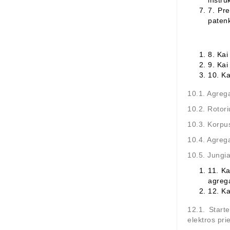
instru
7.
Pre
patenk
8.
Kai
9.
Kai
10.
Ka
10.1. Agrega
10.2. Rotori
10.3. Korpus
10.4. Agrega
10.5. Jungiam
11.
Ka
agreg
12.
Ka
12.1. Start
elektros pr