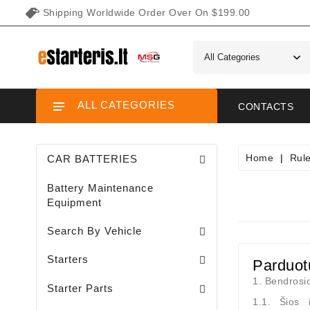
Shipping Worldwide Order Over On $199.00
ALL CATEGORIES
CONTACTS
Home
Rul
CAR BATTERIES
Battery Maintenance
Equipment
Search By Vehicle
Garden / Lawn Mini Tractor Starters
Motorcycle / ATV / UTV / Scooter Starter
Starters
Parduot
Needle Bearings / Starters/
1. Bendrosi
Starter Parts
1.1. Šios 
Sodo Traktoriukų Generatoriai