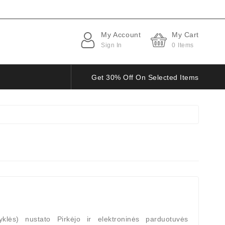
My Account
My Cart
Sign In
0
Items
Get 30% Off On Selected Items
yklės) nustato Pirkėjo ir elektroninės parduotuvės