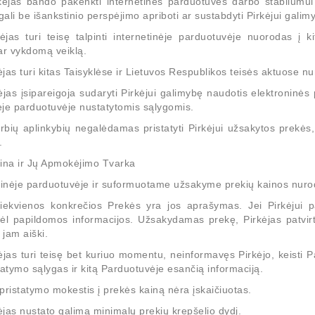
rkėjas bando pakenkti internetinės parduotuvės darbo stabilumui 
ali be išankstinio perspėjimo apriboti ar sustabdyti Pirkėjui gali
ėjas turi teisę talpinti internetinėje parduotuvėje nuorodas į k
ar vykdomą veiklą.
jas turi kitas Taisyklėse ir Lietuvos Respublikos teisės aktuose n
ėjas įsipareigoja sudaryti Pirkėjui galimybę naudotis elektroninė
nėje parduotuvėje nustatytomis sąlygomis.
arbių aplinkybių negalėdamas pristatyti Pirkėjui užsakytos prekė
.
aina ir Jų Apmokėjimo Tvarka
etinėje parduotuvėje ir suformuotame užsakyme prekių kainos nur
kiekvienos konkrečios Prekės yra jos aprašymas. Jei Pirkėjui pat
ėl papildomos informacijos. Užsakydamas prekę, Pirkėjas patvirt
 jam aiški.
ėjas turi teisę bet kuriuo momentu, neinformavęs Pirkėjo, keisti 
tatymo sąlygas ir kitą Parduotuvėje esančią informaciją.
pristatymo mokestis į prekės kainą nėra įskaičiuotas.
-4%
-4%
jas nustato galimą minimalų prekių krepšelio dydį.