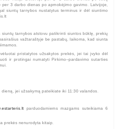
e per 3 darbo dienas po apmokėjimo gavimo. Latvijoje,
al siuntų tarnybos nustatytus terminus ir dėl siuntimo
s.lt
 siuntų tarnybos atstovu patikrinti siuntos būklę, prekių
pasirašius važtaraštyje be pastabų, laikoma, kad siunta
riimamos.
ėluotai pristatytos užsakytos prekės, jei tai įvyko dėl
uoti ir protingai numatyti Pirkimo–pardavimo sutarties
mui.
o dieną, jei užsakymą pateikiate iki 11:30 valandos.
estarteris.lt
parduodamiems mazgams suteikiama 6
ia prekės nenurodyta kitaip.