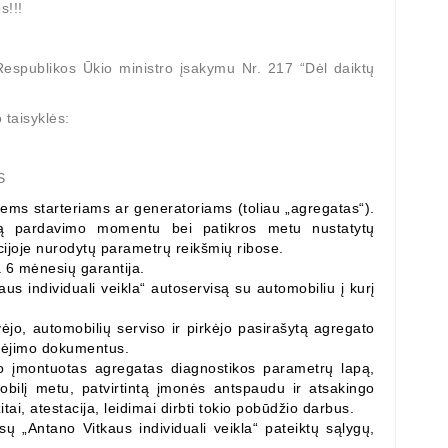
s!!!
Respublikos Ūkio ministro įsakymu Nr. 217 “Dėl daiktų
 taisyklės:
S
iems starteriams ar generatoriams (toliau „agregatas“).
umą pardavimo momentu bei patikros metu nustatytų
ijoje nurodytų parametrų reikšmių ribose.
 6 mėnesių garantija.
aus individuali veikla“ autoservisą su automobiliu į kurį
ėjo, automobilių serviso ir pirkėjo pasirašytą agregato
okėjimo dokumentus.
vo įmontuotas agregatas diagnostikos parametrų lapą,
obilį metu, patvirtintą įmonės antspaudu ir atsakingo
i, atestacija, leidimai dirbti tokio pobūdžio darbus.
isų „Antano Vitkaus individuali veikla“ pateiktų sąlygų,