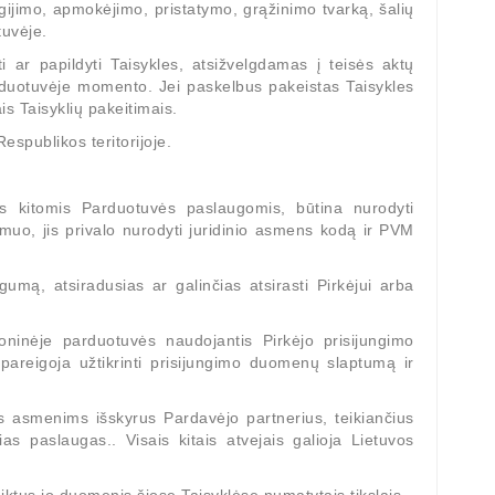
igijimo, apmokėjimo, pristatymo, grąžinimo tvarką, šalių
tuvėje.
i ar papildyti Taisykles, atsižvelgdamas į teisės aktų
arduotuvėje momento. Jei paskelbus pakeistas Taisykles
is Taisyklių pakeitimais.
spublikos teritorijoje.
is kitomis Parduotuvės paslaugomis, būtina nurodyti
smuo, jis privalo nurodyti juridinio asmens kodą ir PVM
gumą, atsiradusias ar galinčias atsirasti Pirkėjui arba
roninėje parduotuvės naudojantis Pirkėjo prisijungimo
ipareigoja užtikrinti prisijungimo duomenų slaptumą ir
s asmenims išskyrus Pardavėjo partnerius, teikiančius
s paslaugas.. Visais kitais atvejais galioja Lietuvos