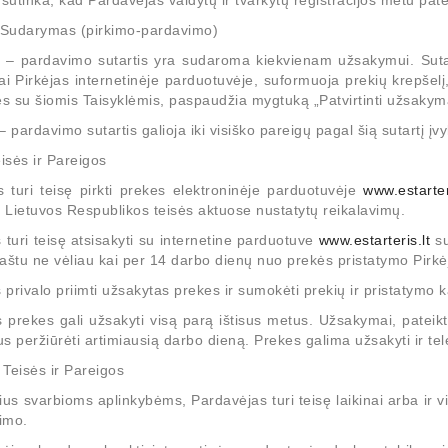
 sutinka, kad Pardavėjas valdytų ir tvarkytų registracijos metu pat
s Sudarymas (pirkimo-pardavimo)
o – pardavimo sutartis yra sudaroma kiekvienam užsakymui. Sutar
i Pirkėjas internetinėje parduotuvėje, suformuoja prekių krepšel
ęs su šiomis Taisyklėmis, paspaudžia mygtuką „Patvirtinti užsakym
– pardavimo sutartis galioja iki visiško pareigų pagal šią sutartį į
eisės ir Pareigos
s turi teisę pirkti prekes elektroninėje parduotuvėje
www.estarter
r Lietuvos Respublikos teisės aktuose nustatytų reikalavimų.
s turi teisę atsisakyti su internetine parduotuve
www.estarteris.lt
su
aštu ne vėliau kai per 14 darbo dienų nuo prekės pristatymo Pirkė
s privalo priimti užsakytas prekes ir sumokėti prekių ir pristatymo k
s prekes gali užsakyti visą parą ištisus metus. Užsakymai, pateik
us peržiūrėti artimiausią darbo dieną. Prekes galima užsakyti ir 
Teisės ir Pareigos
ius svarbioms aplinkybėms, Pardavėjas turi teisę laikinai arba ir v
jimo.