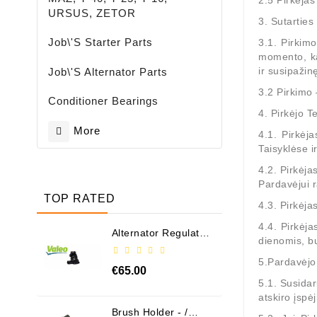
2.5 Pirkėjas
URSUS, ZETOR
3. Sutartie
Job\'s Starter Parts
3.1. Pirkim
momento, ka
ir susipažin
Job\'s Alternator Parts
3.2 Pirkimo 
Conditioner Bearings
4. Pirkėjo T
More
4.1. Pirkėja
Taisyklėse i
4.2. Pirkėja
Pardavėjui r
TOP RATED
4.3. Pirkėja
4.4. Pirkėja
Alternator Regulator
dienomis, b
- / 599101 VALEO
5.Pardavėjo 
€65.00
5.1. Susidar
atskiro įspė
Brush Holder - /