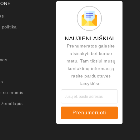
MONĖ
as
 politika
NAUJIENLAIŠKIAI
Prenumeratos galėsite
atsisakyti bet kuriuo
mas
metu. Tam tikslui mūsų
kontaktinę informaciją
rasite parduotuvės
as
taisyklėse.
te su mumis
 žemėlapis
Prenumeruoti