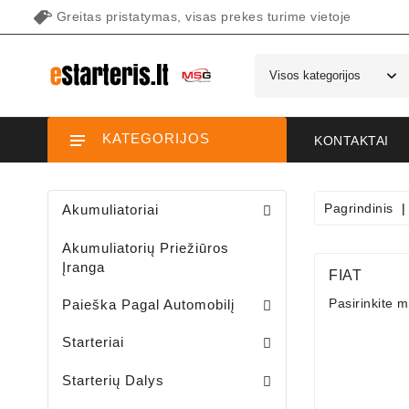
Greitas pristatymas, visas prekes turime vietoje
KATEGORIJOS
KONTAKTAI
Pagrindinis
Akumuliatoriai
Akumuliatorių Priežiūros
Įranga
FIAT
Pasirinkite m
Paieška Pagal Automobilį
Starteriai Motociklams / Sniego / Keturačių / Motorolerių
Starteriai Vandens Technikai
Sodo Traktoriukų Starteriai
Starteriai
Šepetėlių Laikikliai /starterio/
Starterių Priekiniai Dangteliai
Elektromagnetų Plunžeriai
Elektromagnetų Dangteliai
Starterių Galiniai Dangteliai
Starterių Dalys
Sodo Traktoriukų Generatoriai