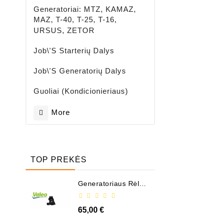
Generatoriai: MTZ, KAMAZ,
MAZ, T-40, T-25, T-16,
URSUS, ZETOR
Job\'s Starterių Dalys
Job\'s Generatorių Dalys
Guoliai (kondicionieriaus)
More
TOP PREKĖS
Generatoriaus Rėlė -
/ 599101 ( VALEO )
65,00 €