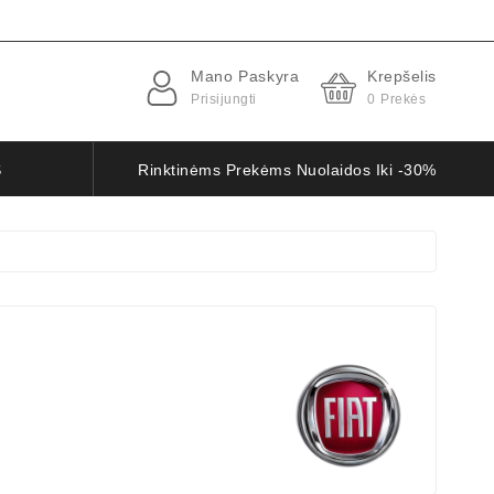
Mano Paskyra
Krepšelis
Prisijungti
0
Prekės
S
Rinktinėms Prekėms Nuolaidos Iki -30%