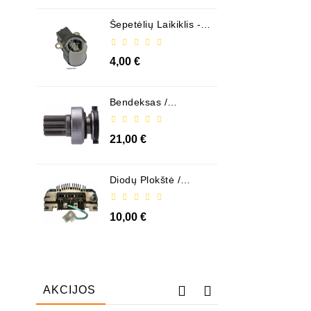
Šepetėlių Laikiklis - /
ABH6004
4,00 €
Bendeksas /
1006209661
21,00 €
Diodų Plokštė /
131505
10,00 €
AKCIJOS