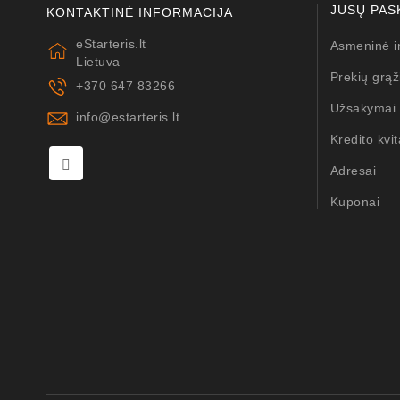
JŪSŲ PAS
KONTAKTINĖ INFORMACIJA
eStarteris.lt
Asmeninė i
Lietuva
Prekių grąž
+370 647 83266
Užsakymai
info@estarteris.lt
Kredito kvit
Adresai
Kuponai