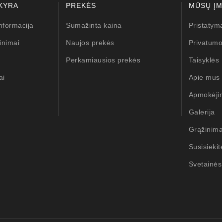
KYRA
PREKĖS
MŪSŲ Į
nformacija
Sumažinta kaina
Pristatym
inimai
Naujos prekės
Privatumo
Perkamiausios prekės
Taisyklės
ai
Apie mus
Apmokėji
Galerija
Grąžinim
Susisieki
Svetainės