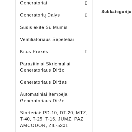
Generatoriai
Skriemuliai / Generatoria
Skriemuliai / Generatoriaus Sankabiniai
Komplektai / Rėlė Reg. + Diodų Plokštė
Šepetėlių Laikikliai / Generatoriaus
Guoliavietės / Generatoriaus
Subkategorijo
Generatorių Dalys
Susisiekite Su Mumis
Ventiliatoriaus Šepetėliai
Lengvujų - Krovininių Automobilių - Žemės Ūkio Ir Spec Techikai - LED Žibintai
LED ĮKRAUNAMI - ŠVIESTUVAI - PROŽEKTORIAI - ŽIBINTUVĖLIAI
Aušinimo Skystis-Antifrizas
Kitos Prekės
Parazitiniai Skriemuliai
Generatoriaus Diržo
Generatoriaus Diržas
Automatiniai Įtempėjai
Generatoriaus Diržo.
Starteriai: PD-10, DT-20, MTZ,
T-40, T-25, T-16, JUMZ, PAZ,
AMCODOR, ZIL-5301