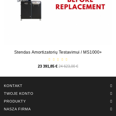
ZIL-
5301
Alternatory:
MTZ,
KAMAZ,
MAZ,
T-
40,
Stendas Amortizatorių Testavimui / MS1000+
T-
25,
T-
23 391,85 €
Cena
24 623,00 €
Cena
16,
podstawowa
URSUS,
ZETOR
KONTAKT
Części
TWOJE KONTO
Rozruszników
PRODUKTY
Job\'s
NASZA FIRMA
Części