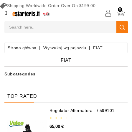
Shipping Worldwide Order Over On $199.00
KATEGORIA
0
AKUMULATORY
SAMOCHODOWE
Sprzęt
Strona główna
Wyszukaj wg pojazdu
FIAT
Do
Konserwacji
FIAT
Akumulatorów
Subcategories
Wyszukaj
Wg
Pojazdu
TOP RATED
Rozruszniki
Regulator Alternatora - / 599101
VALEO
Części
Rozruszników
65,00 €