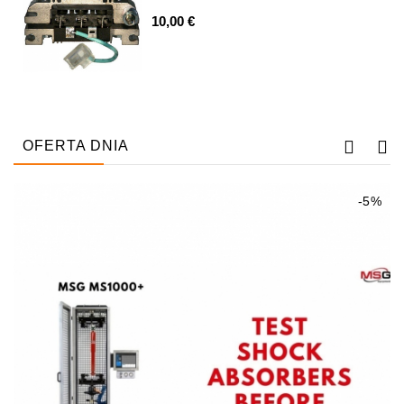
Alternatorów
10,00 €
Napinacz
Paska
Klinowego
Rozruszniki:
PD-
OFERTA DNIA
10,
DT-
20,
-5%
MTZ,
T-
40,
T-
25,
T-
16,
JUMZ,
PAZ,
AMCODOR,