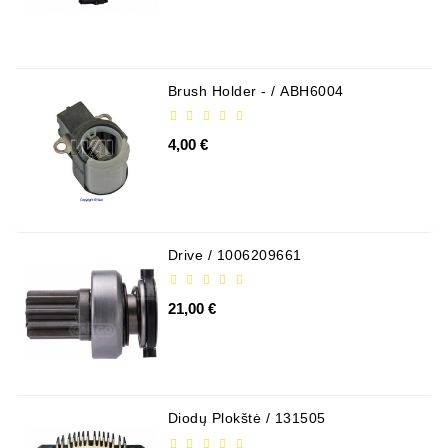
Alternatory
Części
Alternatorów
Brush Holder - / ABH6004
Kontakt
Z
4,00 €
Nami
Fan
Brush
Set
Drive / 1006209661
Inne
21,00 €
Towary
Rolka
Napinacza
Diodų Plokštė / 131505
Pasek