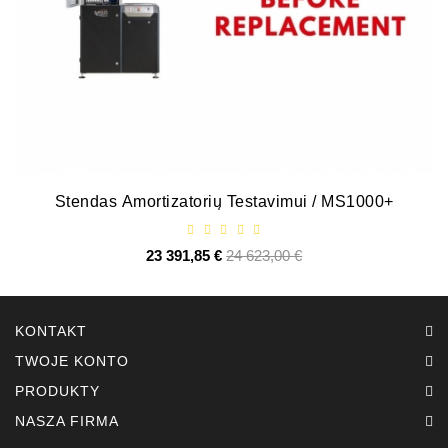
ZIL-
5301
Alternatory:
MTZ,
KAMAZ,
MAZ,
T-
40,
Stendas Amortizatorių Testavimui / MS1000+
T-
25,
T-
23 391,85 €
Cena
24 623,00 €
Cena
16,
podstawowa
URSUS,
ZETOR
KONTAKT
Części
TWOJE KONTO
Rozruszników
PRODUKTY
Job\'s
NASZA FIRMA
Części