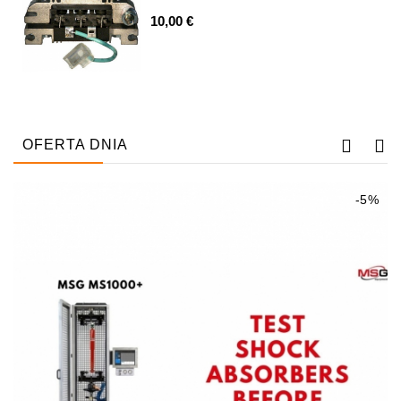
Alternatorów
10,00 €
Napinacz
Paska
Klinowego
Rozruszniki:
PD-
OFERTA DNIA
10,
DT-
20,
-5%
MTZ,
T-
40,
T-
25,
T-
16,
JUMZ,
PAZ,
AMCODOR,