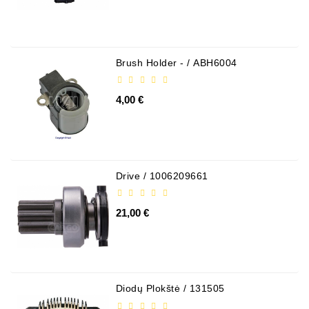
Alternatory
Części
Alternatorów
Brush Holder - / ABH6004
Kontakt
Z
4,00 €
Nami
Fan
Brush
Set
Drive / 1006209661
Inne
21,00 €
Towary
Rolka
Napinacza
Diodų Plokštė / 131505
Pasek