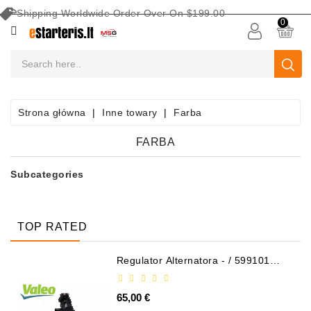
Shipping Worldwide Order Over On $199.00
KATEGORIA
0
AKUMULATORY
SAMOCHODOWE
Sprzęt
Strona główna
Inne towary
Farba
Do
Konserwacji
FARBA
Akumulatorów
Subcategories
Wyszukaj
Wg
Pojazdu
TOP RATED
Rozruszniki
Regulator Alternatora - / 599101
VALEO
Części
Rozruszników
65,00 €