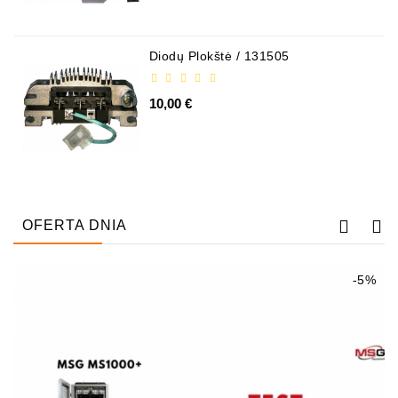
ZIL-
5301
Diodų Plokštė / 131505
Alternatory:
MTZ,
10,00 €
KAMAZ,
MAZ,
T-
40,
T-
25,
T-
OFERTA DNIA
16,
URSUS,
ZETOR
-5%
Części
Rozruszników
Job\'s
Części