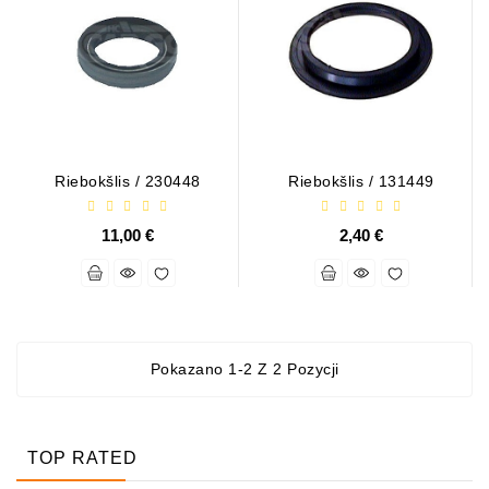
Alternatory
Części
Alternatorów
Kontakt
Z
Nami
Riebokšlis / 230448
Riebokšlis / 131449
Fan
11,00 €
2,40 €
Brush
Set
Inne
Towary
Pokazano 1-2 Z 2 Pozycji
Rolka
Napinacza
TOP RATED
Pasek