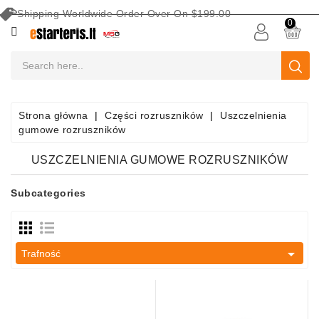
Shipping Worldwide Order Over On $199.00
KATEGORIA
0
AKUMULATORY
SAMOCHODOWE
Sprzęt
Strona główna
Części rozruszników
Uszczelnienia
Do
gumowe rozruszników
Konserwacji
Akumulatorów
USZCZELNIENIA GUMOWE ROZRUSZNIKÓW
Wyszukaj
Subcategories
Wg
Pojazdu
Rozruszniki

Trafność
Części
Rozruszników