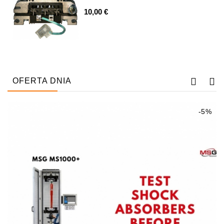
Alternatorów
10,00 €
Napinacz
Paska
Klinowego
Rozruszniki:
PD-
OFERTA DNIA
10,
DT-
20,
-5%
MTZ,
T-
40,
T-
25,
T-
16,
JUMZ,
PAZ,
AMCODOR,