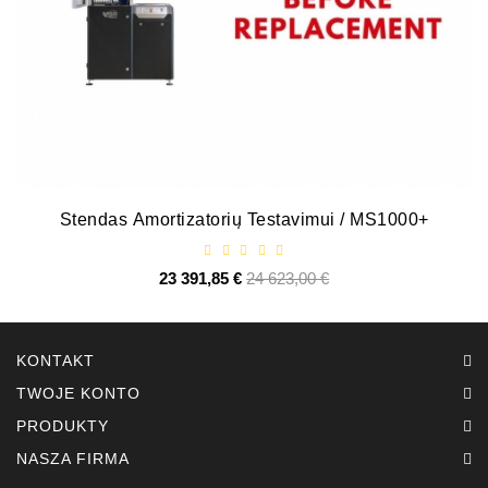
ZIL-
5301
Alternatory:
MTZ,
KAMAZ,
MAZ,
T-
40,
Stendas Amortizatorių Testavimui / MS1000+
T-
25,
T-
23 391,85 €
Cena
24 623,00 €
Cena
16,
podstawowa
URSUS,
ZETOR
KONTAKT
Części
TWOJE KONTO
Rozruszników
PRODUKTY
Job\'s
NASZA FIRMA
Części