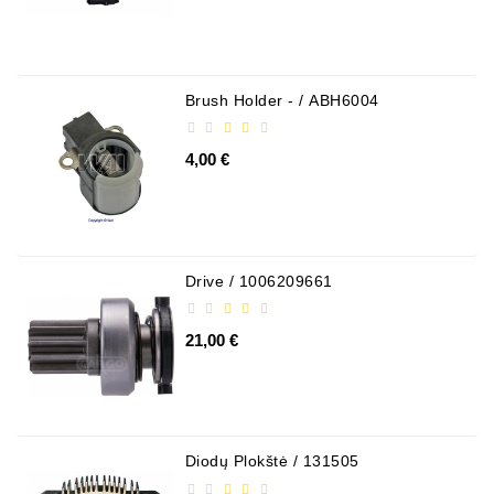
Alternatory
Części
Alternatorów
Brush Holder - / ABH6004
Kontakt
Z
4,00 €
Nami
Fan
Brush
Set
Drive / 1006209661
Inne
21,00 €
Towary
Rolka
Napinacza
Diodų Plokštė / 131505
Pasek