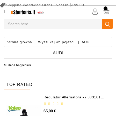
Shipping Worldwide Order Over On $199.00
KATEGORIA
0
AKUMULATORY
SAMOCHODOWE
Sprzęt
Strona główna
Wyszukaj wg pojazdu
AUDI
Do
Konserwacji
AUDI
Akumulatorów
Subcategories
Wyszukaj
Wg
Pojazdu
TOP RATED
Rozruszniki
Regulator Alternatora - / 599101
VALEO
Części
Rozruszników
65,00 €