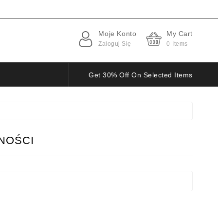
Moje Konto
My Cart
Zaloguj Się
0
Items
Get 30% Off On Selected Items
NOŚCI