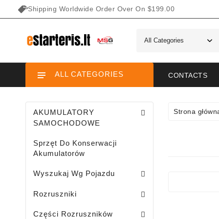
Shipping Worldwide Order Over On $199.00
ALL CATEGORIES
CONTACTS
Strona główn
AKUMULATORY
SAMOCHODOWE
Sprzęt Do Konserwacji
Akumulatorów
Wyszukaj Wg Pojazdu
Rozruszniki Do Mini Traktorów Ogrodowych 
Rozruszniki Do Motocykli / ATV / 
Rozruszniki Do Transportu Wo
Rozruszniki
Uszczelnienia Gumowe Rozruszników
Zwory Stale Automatów Rozruszników
Części Przekładnie Rozruszników
Rdzenie Automatów Rozruszników
Kopułki Automatów Rozruszników
Stojany Z Uzwojeniami Rozruszników
Szczotkotrzymacze Rozruszników
Bieżnie Przekładni Rozruszników
Części Rozruszników