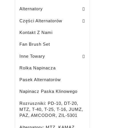
Sodo Traktoriukų Generatoriai
Alternatory
Szczotkotrzymacze Alternatorów
Koła Pasowe Ze Sprzęgłem Jednokier
Zestawy / Prostownik + Regulator
Części Alternatorów
Kontakt Z Nami
Fan Brush Set
Płyn Chłodzący-Przeciw Zamarzaniu
Pasażer - Ciężarówka - Maszyny Rolnicze I Specjalne - Oświetlenie LED
LED - OŚWIETLENIE - REFLE
Środek Do Czyszczenia Hamulców
Inne Towary
Rolka Napinacza
Pasek Alternatorów
Napinacz Paska Klinowego
Rozruszniki: PD-10, DT-20,
MTZ, T-40, T-25, T-16, JUMZ,
PAZ, AMCODOR, ZIL-5301
Alternatory: MTZ, KAMAZ,