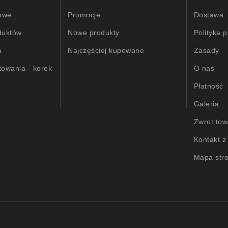
owe
Promocje
Dostawa
duktów
Nowe produkty
Polityka 
a
Najczęściej kupowane
Zasady
towania - korek
O nas
Płatność
Galeria
Zwrot to
Kontakt z
Mapa str