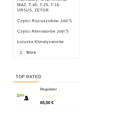
MAZ, T-40, T-25, T-16,
URSUS, ZETOR
Części Rozruszników Job\'s
Części Alternatorów Job\'s
Łożyska Klimatyzatorów
More
TOP RATED
Regulator
Alternatora - /
599101 VALEO
65,00 €