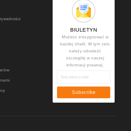
prywatności
BIULETYN
Możesz zrezygnować w
każdej chwili. W tym celu
należy odnaleźć
szczegóły w naszej
informacji prawnej.
warów
 nami
ony
Subscribe