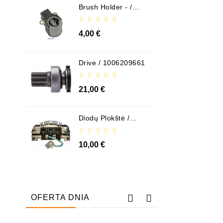
Brush Holder - /
ABH6004
4,00 €
Drive / 1006209661
21,00 €
Diodų Plokštė /
131505
10,00 €
OFERTA DNIA