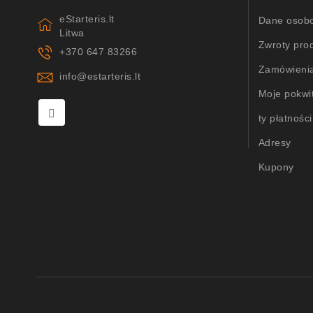
eStarteris.lt
Dane osob
Litwa
Zwroty pro
+370 647 83266
Zamówieni
info@estarteris.lt
Moje pokwi
ty płatności
Adresy
Kupony