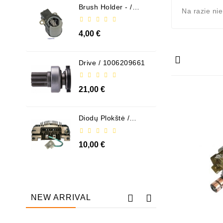
Brush Holder - /
Na razie ni
ABH6004
4,00 €
Drive / 1006209661
21,00 €
Diodų Plokštė /
131505
10,00 €
NEW ARRIVAL