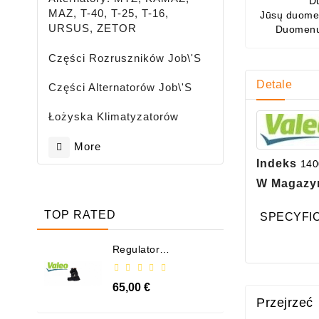
D
MAZ, T-40, T-25, T-16,
Jūsų duomen
URSUS, ZETOR
Duomenų
Części Rozruszników Job\'s
Detale
Części Alternatorów Job\'s
Łożyska Klimatyzatorów
More
Indeks
140
W Magazy
TOP RATED
SPECYFI
Regulator
Alternatora - /
599101 VALEO
65,00 €
Przejrzeć