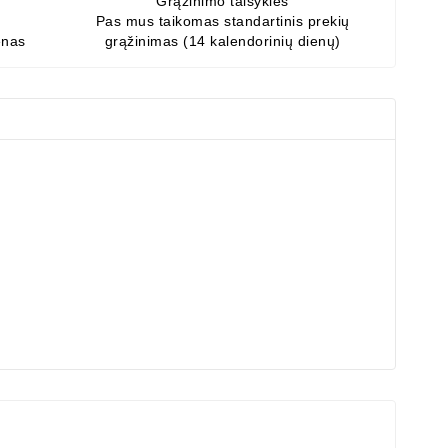
Grąžinimo taisyklės
Pas mus taikomas standartinis prekių
enas
grąžinimas (14 kalendorinių dienų)