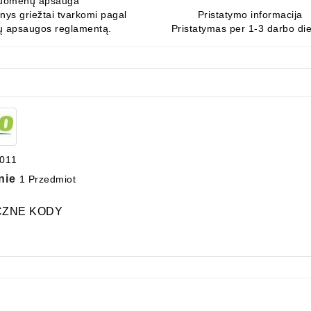
uomenų apsauga
ys griežtai tvarkomi pagal
Pristatymo informacija
 apsaugos reglamentą.
Pristatymas per 1-3 darbo di
011
nie
1 Przedmiot
CZNE KODY