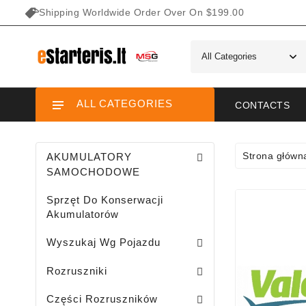
Shipping Worldwide Order Over On $199.00
ALL CATEGORIES
CONTACTS
Strona główn
AKUMULATORY
SAMOCHODOWE
Sprzęt Do Konserwacji
Akumulatorów
Wyszukaj Wg Pojazdu
Rozruszniki Do Mini Traktorów Ogrodowych 
Rozruszniki Do Motocykli / ATV / 
Rozruszniki Do Transportu Wo
Rozruszniki
Uszczelnienia Gumowe Rozruszników
Zwory Stale Automatów Rozruszników
Części Przekładnie Rozruszników
Rdzenie Automatów Rozruszników
Kopułki Automatów Rozruszników
Stojany Z Uzwojeniami Rozruszników
Szczotkotrzymacze Rozruszników
Bieżnie Przekładni Rozruszników
Części Rozruszników