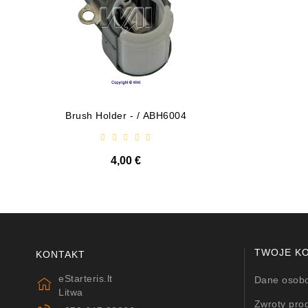
Brush Holder - / ABH6004
Diodų P
4,00 €
TWOJE K
KONTAKT
eStarteris.lt
Dane osob
Litwa
Zwroty pro