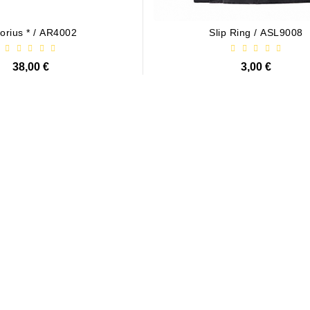
 Na Stanie
orius * / AR4002
Slip Ring / ASL9008
38,00 €
3,00 €
 / 1006209661
21,00 €
 Na Stanie