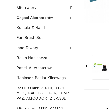
Sodo Traktoriukų Generatoriai
Alternatory
Szczotkotrzymacze Alternatorów
Koła Pasowe Ze Sprzęgłem Jednokier
Zestawy / Prostownik + Regulator
Części Alternatorów
Kontakt Z Nami
Fan Brush Set
Płyn Chłodzący-Przeciw Zamarzaniu
Pasażer - Ciężarówka - Maszyny Rolnicze I Specjalne - Oświetlenie LED
LED - OŚWIETLENIE - REFLE
Środek Do Czyszczenia Hamulców
Inne Towary
Rolka Napinacza

Pasek Alternatorów
Napinacz Paska Klinowego
Rozruszniki: PD-10, DT-20,
MTZ, T-40, T-25, T-16, JUMZ,
PAZ, AMCODOR, ZIL-5301
Alternatory: MTZ, KAMAZ,