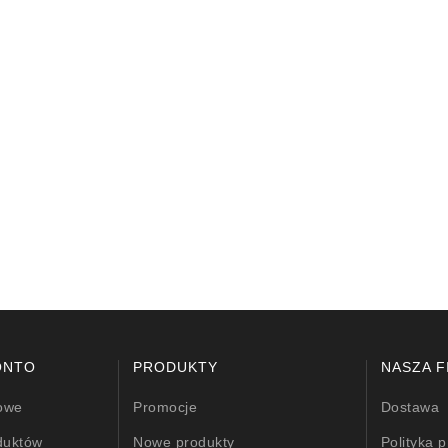
lokštė / 131505
10,00 €
ONTO
PRODUKTY
NASZA F
owe
Promocje
Dostawa
duktów
Nowe produkty
Polityka 