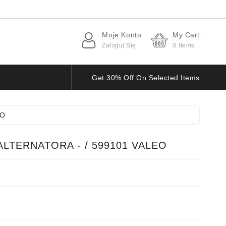
Moje Konto
My Cart
Zaloguj Się
0
Items
Get 30% Off On Selected Items
EO
LTERNATORA - / 599101 VALEO