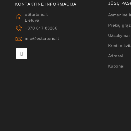
JŪSŲ PAS
KONTAKTINĖ INFORMACIJA
eStarteris.lt
Asmeninė i
Lietuva
Prekių grąž
+370 647 83266
Užsakymai
info@estarteris.lt
Kredito kvit
Adresai
Kuponai