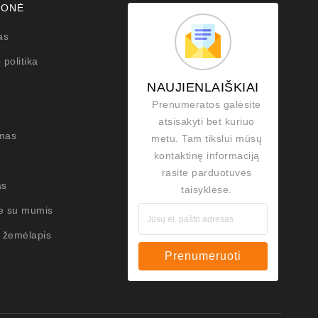
MONĖ
as
 politika
NAUJIENLAIŠKIAI
Prenumeratos galėsite
atsisakyti bet kuriuo
mas
metu. Tam tikslui mūsų
kontaktinę informaciją
rasite parduotuvės
as
taisyklėse.
te su mumis
 žemėlapis
Prenumeruoti