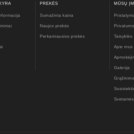
KYRA
PREKĖS
MŪSŲ Į
nformacija
Sumažinta kaina
Pristatym
inimai
Naujos prekės
Privatumo
Perkamiausios prekės
Taisyklės
ai
Apie mus
Apmokėji
Galerija
Grąžinim
Susisieki
Svetainės