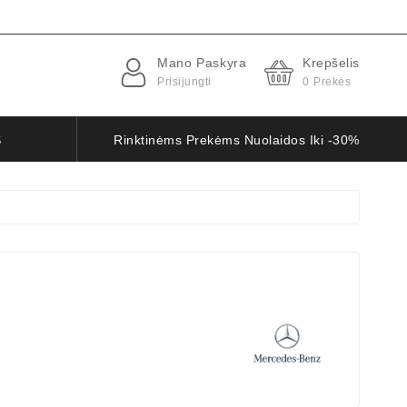
Mano Paskyra
Krepšelis
Prisijungti
0
Prekės
S
Rinktinėms Prekėms Nuolaidos Iki -30%