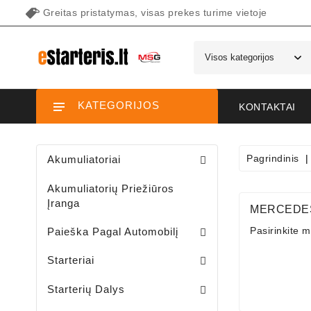
Greitas pristatymas, visas prekes turime vietoje
KATEGORIJOS
KONTAKTAI
Pagrindinis
Akumuliatoriai
Akumuliatorių Priežiūros
Įranga
MERCEDE
Pasirinkite m
Paieška Pagal Automobilį
Starteriai Motociklams / Sniego / Keturačių / Motorolerių
Starteriai Vandens Technikai
Sodo Traktoriukų Starteriai
Starteriai
Šepetėlių Laikikliai /starterio/
Starterių Priekiniai Dangteliai
Elektromagnetų Plunžeriai
Elektromagnetų Dangteliai
Starterių Galiniai Dangteliai
Starterių Dalys
Sodo Traktoriukų Generatoriai