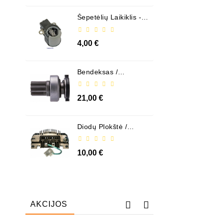
Šepetėlių Laikiklis - /
ABH6004
4,00 €
Bendeksas /
1006209661
21,00 €
Diodų Plokštė /
131505
10,00 €
AKCIJOS