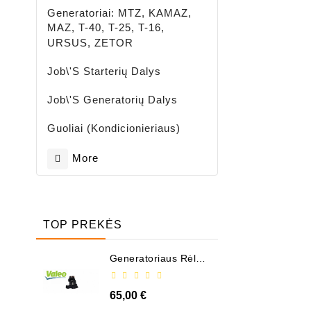
Generatoriai: MTZ, KAMAZ,
MAZ, T-40, T-25, T-16,
URSUS, ZETOR
Job\'s Starterių Dalys
Job\'s Generatorių Dalys
Guoliai (kondicionieriaus)
More
TOP PREKĖS
Generatoriaus Rėlė -
/ 599101 ( VALEO )
65,00 €