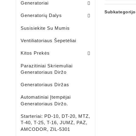
Generatoriai
Skriemuliai / Generatoria
Skriemuliai / Generatoriaus Sankabiniai
Komplektai / Rėlė Reg. + Diodų Plokštė
Šepetėlių Laikikliai / Generatoriaus
Guoliavietės / Generatoriaus
Subkategorijo
Generatorių Dalys
Susisiekite Su Mumis
Ventiliatoriaus Šepetėliai
Lengvujų - Krovininių Automobilių - Žemės Ūkio Ir Spec Techikai - LED Žibintai
LED ĮKRAUNAMI - ŠVIESTUVAI - PROŽEKTORIAI - ŽIBINTUVĖLIAI
Aušinimo Skystis-Antifrizas
Kitos Prekės
Parazitiniai Skriemuliai
Generatoriaus Diržo
Generatoriaus Diržas
Automatiniai Įtempėjai
Generatoriaus Diržo.
Starteriai: PD-10, DT-20, MTZ,
T-40, T-25, T-16, JUMZ, PAZ,
AMCODOR, ZIL-5301