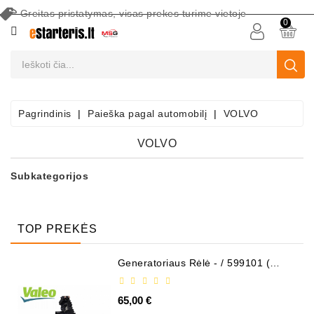
Greitas pristatymas, visas prekes turime vietoje
CATEGORY
0
Akumuliatoriai
Akumuliatorių
Priežiūros
Pagrindinis
Paieška pagal automobilį
VOLVO
Įranga
VOLVO
Paieška
Pagal
Subkategorijos
Automobilį
Starteriai
TOP PREKĖS
Starterių
Dalys
Generatoriaus Rėlė - / 599101 (
VALEO )
Generatoriai
65,00 €