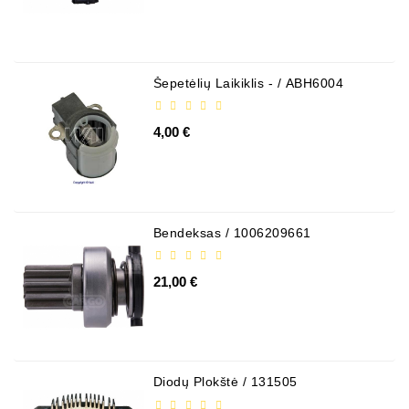
Generatorių
Dalys
Susisiekite
Šepetėlių Laikiklis - / ABH6004
Su
Mumis
4,00 €
Ventiliatoriaus
Šepetėliai
Kitos
Bendeksas / 1006209661
Prekės
Parazitiniai
21,00 €
Skriemuliai
Generatoriaus
Diržo
Generatoriaus
Diodų Plokštė / 131505
Diržas