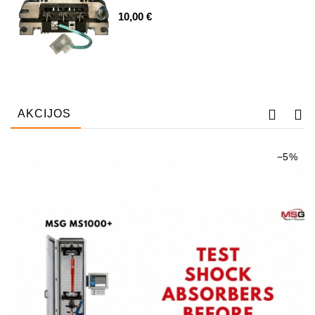
10,00 €
Automatiniai
Įtempėjai
Generatoriaus
Diržo.
Starteriai:
PD-
AKCIJOS
10,
DT-
20,
−5%
MTZ,
T-
40,
T-
25,
T-
16,
JUMZ,
PAZ,
AMCODOR,