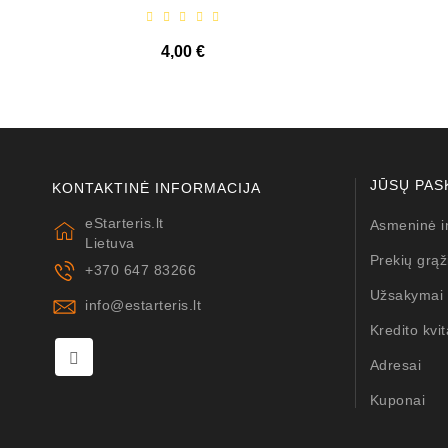
4,00 €
JŪSŲ PAS
KONTAKTINĖ INFORMACIJA
eStarteris.lt
Asmeninė i
Lietuva
Prekių grąž
+370 647 83266
Užsakymai
info@estarteris.lt
Kredito kvit
Adresai
Kuponai