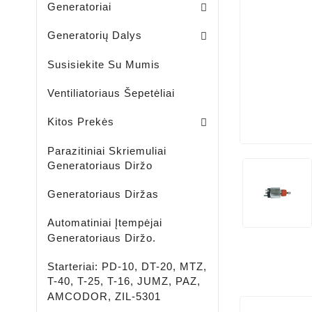
Generatoriai
Skriemuliai / Generatoria
Skriemuliai / Generatoriaus Sankabiniai
Komplektai / Rėlė Reg. + Diodų Plokštė
Šepetėlių Laikikliai / Generatoriaus
Guoliavietės / Generatoriaus
Generatorių Dalys
Susisiekite Su Mumis
Ventiliatoriaus Šepetėliai
Lengvujų - Krovininių Automobilių - Žemės Ūkio Ir Spec Techikai - LED Žibintai
LED ĮKRAUNAMI - ŠVIESTUVAI - PROŽEKTORIAI - ŽIBINTUVĖLIAI
Aušinimo Skystis-Antifrizas
Kitos Prekės
Parazitiniai Skriemuliai
Generatoriaus Diržo
Generatoriaus Diržas
Automatiniai Įtempėjai
Generatoriaus Diržo.
Starteriai: PD-10, DT-20, MTZ,
T-40, T-25, T-16, JUMZ, PAZ,
AMCODOR, ZIL-5301