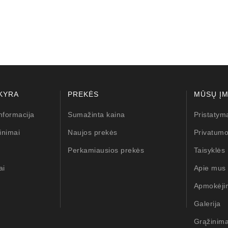
10,00 €
KYRA
PREKĖS
MŪSŲ Į
nformacija
Sumažinta kaina
Pristatym
inimai
Naujos prekės
Privatumo
Perkamiausios prekės
Taisyklės
ai
Apie mus
Apmokėji
Galerija
Grąžinim