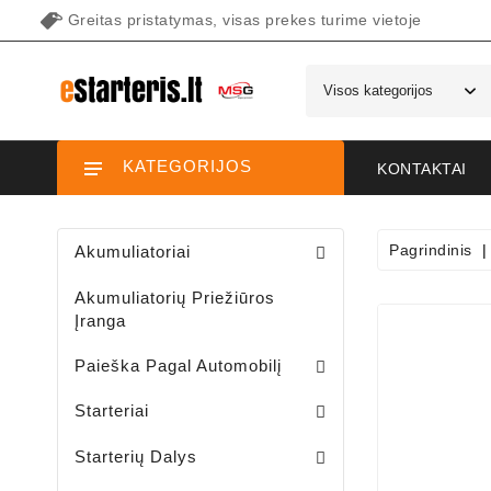
Greitas pristatymas, visas prekes turime vietoje
KATEGORIJOS
KONTAKTAI
Pagrindinis
Akumuliatoriai
Akumuliatorių Priežiūros
Įranga
Paieška Pagal Automobilį
Starteriai Motociklams / Sniego / Keturačių / Motorolerių
Starteriai Vandens Technikai
Sodo Traktoriukų Starteriai
Starteriai
Šepetėlių Laikikliai /starterio/
Starterių Priekiniai Dangteliai
Elektromagnetų Plunžeriai
Elektromagnetų Dangteliai
Starterių Galiniai Dangteliai
Starterių Dalys
Sodo Traktoriukų Generatoriai