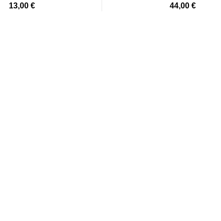
13,00 €
44,00 €
as / 1006209661
21,00 €
lokštė / 131505