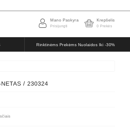
Mano Paskyra
Krepšelis
Prisijungti
0
Prekės
S
Rinktinėms Prekėms Nuolaidos Iki -30%
ETAS / 230324
sčiais