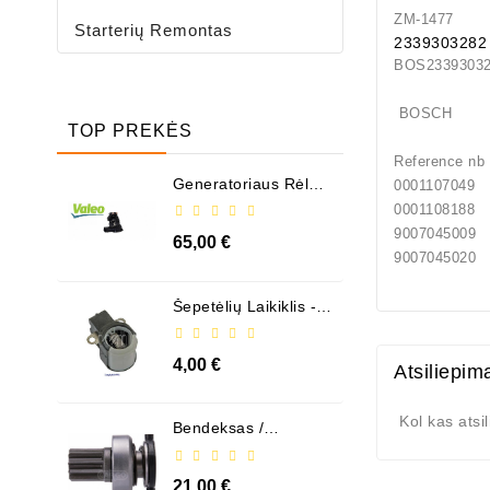
ZM-1477
Starterių Remontas
2339303282
BOS23
BOSCH
TOP PREKĖS
Reference nb
Generatoriaus Rėlė -
0001107049
/ 599101 ( VALEO )
0001108188
9007045009
65,00 €
9007045020
Šepetėlių Laikiklis - /
ABH6004
4,00 €
Atsiliepim
Kol kas atsi
Bendeksas /
1006209661
21,00 €