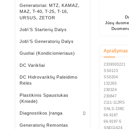
Generatoriai: MTZ, KAMAZ,
MAZ, T-40, T-25, T-16,
D
URSUS, ZETOR
Jūsų duomen
Duomenų
Job\'s Starterių Dalys
Job\'s Generatorių Dalys
Aprašymas
Guoliai (kondicionieriaus)
2339303221
DC Varikliai
SS0123
DC Hidrovariklių Paleidimo
SS0204
Rėlės
132265
230324
Plastikinis Spaustukas
230847
(kniedė)
2111-112RS
SNLS-238C
Kontaktinio Suvirinimo Aparatas, Įran
Kondicionierių Diagnostika, Testavimo Įranga
Stendai Amortizatorių Testavimu
Stendai Stabdžių Suportų Testavim
Stendai Vairo Kolonėlių, Siurblių Diagnostikai Ir Remontui
Duslintuvų Kietųjų Dalelių Filtrų (DPF) Plovimo Stendas
TESLA Elektromobilių Diagnostiko
Stendai Starterių, Generatorių Diagnostikai MSG EQ
Diagnostikos Įranga
66-9187
66-9187-5
Generatorių Remontas
SND11624