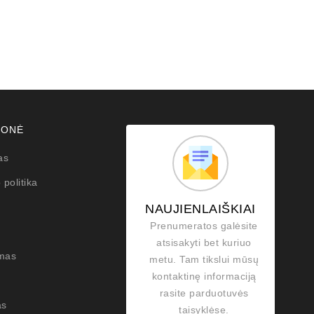
MONĖ
as
 politika
NAUJIENLAIŠKIAI
Prenumeratos galėsite
atsisakyti bet kuriuo
mas
metu. Tam tikslui mūsų
kontaktinę informaciją
rasite parduotuvės
as
taisyklėse.