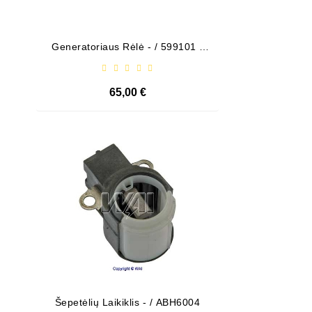
Generatoriaus Rėlė - / 599101 (
Bendeks
VALEO )
65,00 €
Išparduota
Šepetėlių Laikiklis - / ABH6004
Diodų P