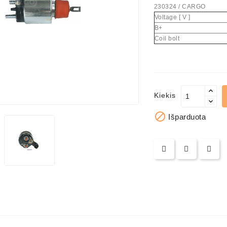
230324 / CARGO
Voltage [ V ]
us Paprasti
B+
Coil bolt
Kiekis

Išparduota