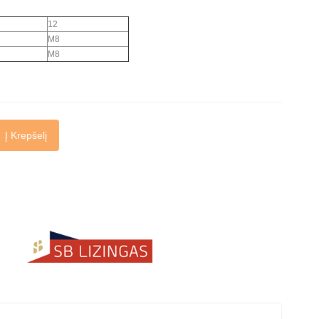
12
M8
M8
Į Krepšelį