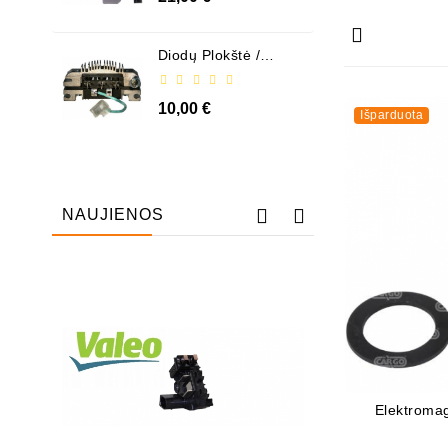
Diodų Plokštė /
131505
10,00 €
Išparduota
NAUJIENOS
Išparduota
Elektromag