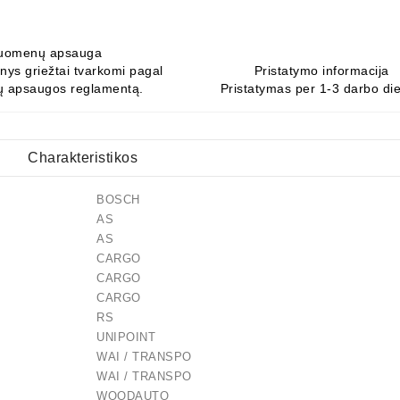
uomenų apsauga
ys griežtai tvarkomi pagal
Pristatymo informacija
 apsaugos reglamentą.
Pristatymas per 1-3 darbo di
Charakteristikos
BOSCH
AS
AS
CARGO
CARGO
CARGO
RS
UNIPOINT
ga
i Ir Remontui
ui Ir Remontui
s Įranga
UIPMENT
WAI / TRANSPO
WAI / TRANSPO
WOODAUTO