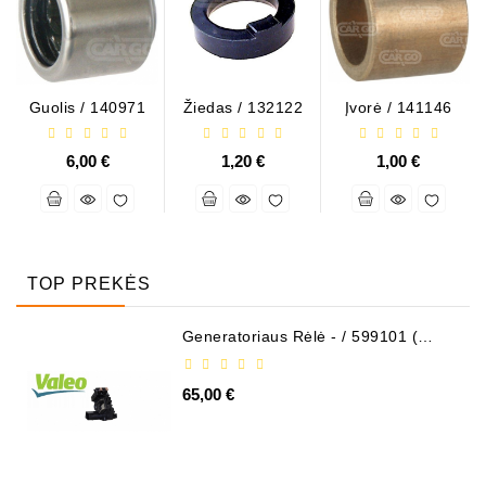
Guolis / 140971
Žiedas / 132122
Įvorė / 141146
6,00 €
1,20 €
1,00 €
TOP PREKĖS
Generatoriaus Rėlė - / 599101 (
VALEO )
65,00 €