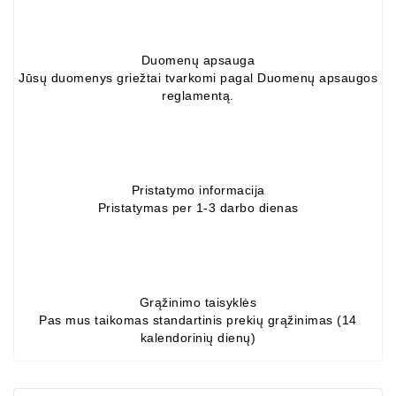
Duomenų apsauga
Jūsų duomenys griežtai tvarkomi pagal Duomenų apsaugos
reglamentą.
Pristatymo informacija
Pristatymas per 1-3 darbo dienas
Grąžinimo taisyklės
Pas mus taikomas standartinis prekių grąžinimas (14
kalendorinių dienų)