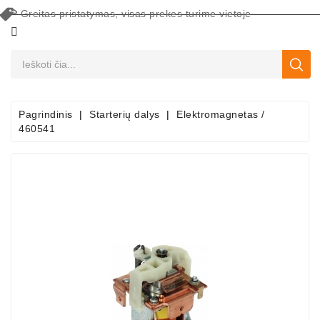
Greitas pristatymas, visas prekes turime vietoje
CATEGORY
Pagrindinis
Starterių dalys
Elektromagnetas /
460541