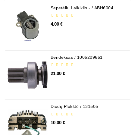
Šepetėlių Laikiklis - / ABH6004
4,00 €
Bendeksas / 1006209661
21,00 €
Diodų Plokštė / 131505
10,00 €