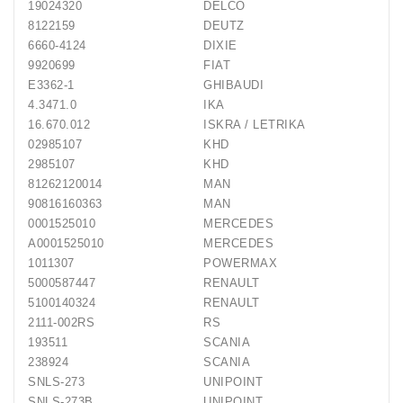
19024320
DELCO
8122159
DEUTZ
6660-4124
DIXIE
9920699
FIAT
E3362-1
GHIBAUDI
4.3471.0
IKA
16.670.012
ISKRA / LETRIKA
02985107
KHD
2985107
KHD
81262120014
MAN
90816160363
MAN
0001525010
MERCEDES
A0001525010
MERCEDES
1011307
POWERMAX
5000587447
RENAULT
5100140324
RENAULT
2111-002RS
RS
193511
SCANIA
238924
SCANIA
SNLS-273
UNIPOINT
SNLS-273B
UNIPOINT