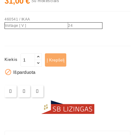
31,00 €
Su mokesčiais
460541 / IKAA
Voltage [ V ]
24
Kiekis
Į Krepšelį

Išparduota