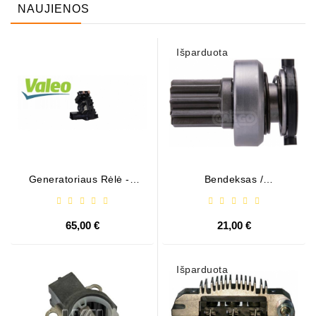
NAUJIENOS
Išparduota
Generatoriaus Rėlė - /
Bendeksas /
599101 ( VALEO )
1006209661
65,00 €
21,00 €
Išparduota