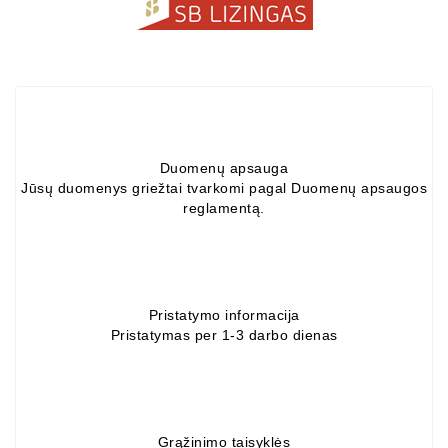
ZIL-
5301
Generatoriai:
MTZ,
KAMAZ,
MAZ,
T-
Duomenų apsauga
40,
Jūsų duomenys griežtai tvarkomi pagal Duomenų apsaugos
T-
reglamentą.
25,
T-
16,
URSUS,
ZETOR
Pristatymo informacija
Pristatymas per 1-3 darbo dienas
Job\'s
Starterių
Dalys
Grąžinimo taisyklės
Job\'s