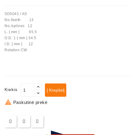
Automatiniai
SD5041 / AS
Įtempėjai
No./teeth 13
Generatoriaus
No./splines 12
Diržo.
L. [ mm ] 65.5
O.D. 1 [ mm ] 34.5
Starteriai:
I.D. [ mm ] 12
PD-
Rotation CW
10,
DT-
20,
MTZ,
T-
40,
Kiekis
Į Krepšelį
T-
25,

Paskutinė prekė
T-
16,
JUMZ,
PAZ,
AMCODOR,