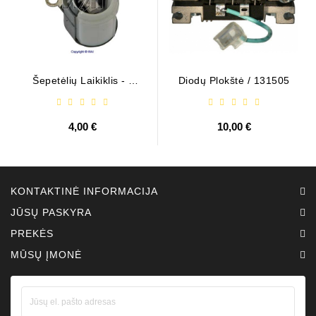
Šepetėlių Laikiklis - /
Diodų Plokštė / 131505
ABH6004
4,00 €
10,00 €
KONTAKTINĖ INFORMACIJA
JŪSŲ PASKYRA
PREKĖS
MŪSŲ ĮMONĖ