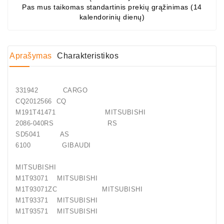
Pas mus taikomas standartinis prekių grąžinimas (14
Generatorių
kalendorinių dienų)
Dalys
Guoliai
(kondicionieriaus)
Aprašymas
Charakteristikos
DC
Varikliai
331942 CARGO
CQ2012566 CQ
DC
M191T41471 MITSUBISHI
Hidrovariklių
2086-040RS RS
Paleidimo
SD5041 AS
Rėlės
6100 GIBAUDI
Plastikinis
MITSUBISHI
Spaustukas
M1T93071 MITSUBISHI
(kniedė)
M1T93071ZC MITSUBISHI
M1T93371 MITSUBISHI
Diagnostikos
M1T93571 MITSUBISHI
Įranga