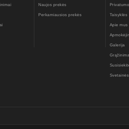
inimai
Naujos prekės
Privatumo
Perkamiausios prekės
Taisyklės
ai
Apie mus
Apmokėji
Galerija
Grąžinim
Susisieki
Svetainės