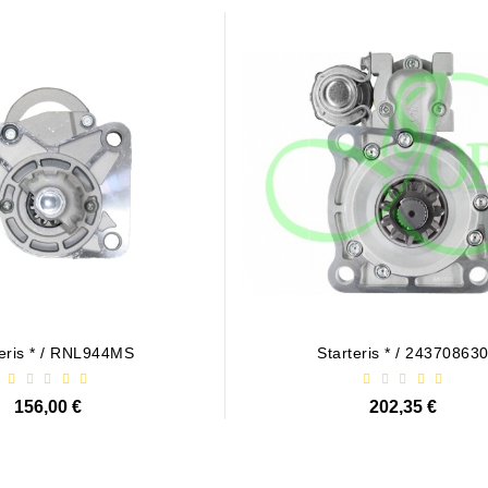
as / 1006209661
teris * / RNL944MS
Starteris * / 24370863
21,00 €
156,00 €
202,35 €