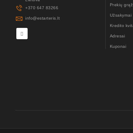
Prekių grąž
+370 647 83266
Užsakymai
info@estarteris.lt
Kredito kvit
Adresai
Kuponai