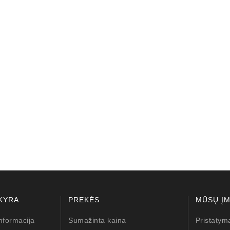
lokštė / 131505
10,00 €
KYRA
PREKĖS
MŪSŲ Į
nformacija
Sumažinta kaina
Pristatym