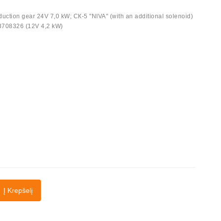
eduction gear 24V 7,0 kW; СК-5 "NIVA" (with an additional solenoid)
23708326 (12V 4,2 kW)
Į Krepšelį