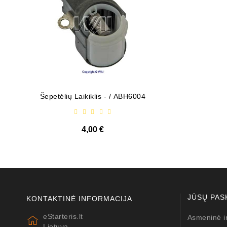
Šepetėlių Laikiklis - / ABH6004
Diodų P
4,00 €
JŪSŲ PAS
KONTAKTINĖ INFORMACIJA
eStarteris.lt
Asmeninė i
Lietuva