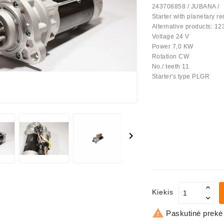
243708858 / JUBANA /
Starter with planetary r
us Paprasti
Alternative products: 1
Voltage 24 V
Power 7,0 KW
Rotation CW
No./ teeth 11
Starter's type PLGR

Kiekis

Paskutinė prekė