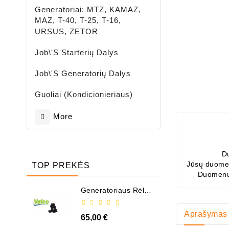
Generatoriai: MTZ, KAMAZ,
MAZ, T-40, T-25, T-16,
URSUS, ZETOR
Job\'s Starterių Dalys
Job\'s Generatorių Dalys
Guoliai (kondicionieriaus)
More
D
Jūsų duomen
TOP PREKĖS
Duomenų
Generatoriaus Rėlė -
/ 599101 ( VALEO )
Aprašymas
65,00 €