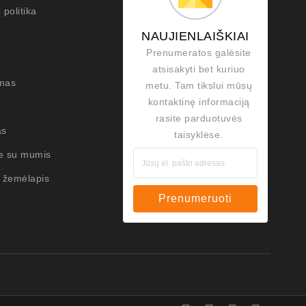
 politika
NAUJIENLAIŠKIAI
Prenumeratos galėsite
atsisakyti bet kuriuo
mas
metu. Tam tikslui mūsų
kontaktinę informaciją
rasite parduotuvės
as
taisyklėse.
te su mumis
 žemėlapis
Prenumeruoti