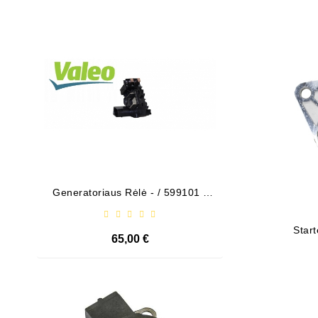
Išparduota
Generatoriaus Rėlė - / 599101 (
Bendeks
VALEO )
Star
65,00 €
Išparduota