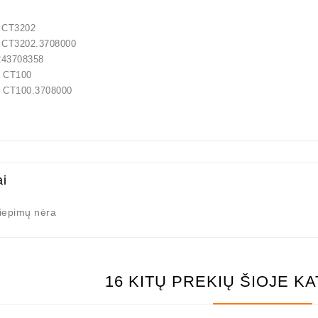
3202
202.3708000
3708358
Т100
00.3708000
ai
liepimų nėra
16 KITŲ PREKIŲ ŠIOJE K