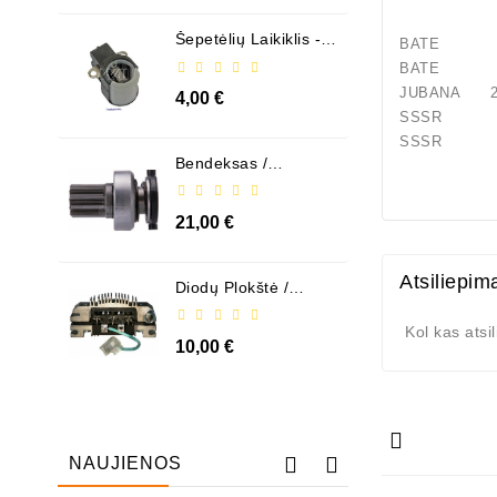
Šepetėlių Laikiklis - /
BATE СТ
ABH6004
BATE СТ3
JUBANA 24
4,00 €
SSSR С
SSSR СТ1
Bendeksas /
1006209661
21,00 €
Atsiliepim
Diodų Plokštė /
131505
Kol kas atsi
10,00 €
NAUJIENOS