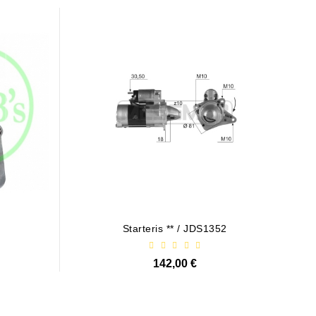
0
Starteris ** / JDS1352
142,00 €