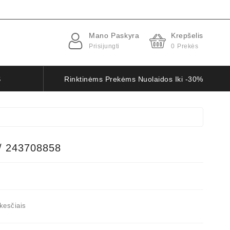
Mano Paskyra
Krepšelis
Prisijungti
0
Prekės
S
Rinktinėms Prekėms Nuolaidos Iki -30%
/ 243708858
kesčiais