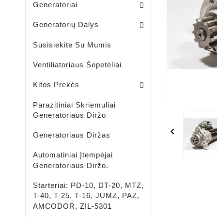
Generatoriai
Skriemuliai / Generatoria
Skriemuliai / Generatoriaus Sankabiniai
Komplektai / Rėlė Reg. + Diodų Plokštė
Šepetėlių Laikikliai / Generatoriaus
Guoliavietės / Generatoriaus
Generatorių Dalys
Susisiekite Su Mumis
Ventiliatoriaus Šepetėliai
Lengvujų - Krovininių Automobilių - Žemės Ūkio Ir Spec Techikai - LED Žibintai
LED ĮKRAUNAMI - ŠVIESTUVAI - PROŽEKTORIAI - ŽIBINTUVĖLIAI
Aušinimo Skystis-Antifrizas
Kitos Prekės
Parazitiniai Skriemuliai
Generatoriaus Diržo

Generatoriaus Diržas
Automatiniai Įtempėjai
Generatoriaus Diržo.
Starteriai: PD-10, DT-20, MTZ,
T-40, T-25, T-16, JUMZ, PAZ,
AMCODOR, ZIL-5301