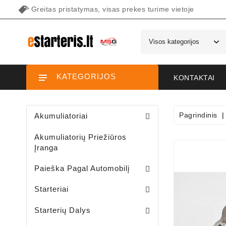
Greitas pristatymas, visas prekes turime vietoje
KATEGORIJOS
KONTAKTAI
Pagrindinis
Akumuliatoriai
Akumuliatorių Priežiūros
Įranga
Paieška Pagal Automobilį
Starteriai Motociklams / Sniego / Keturačių / Motorolerių
Starteriai Vandens Technikai
Sodo Traktoriukų Starteriai
Starteriai
Šepetėlių Laikikliai /starterio/
Starterių Priekiniai Dangteliai
Elektromagnetų Plunžeriai
Elektromagnetų Dangteliai
Starterių Galiniai Dangteliai
Starterių Dalys
Sodo Traktoriukų Generatoriai