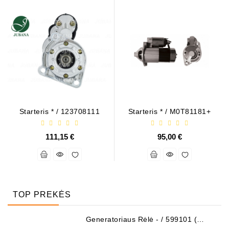
Starteris * / 123708111
Starteris * / M0T81181+
111,15 €
95,00 €
TOP PREKĖS
Generatoriaus Rėlė - / 599101 (
VALEO )