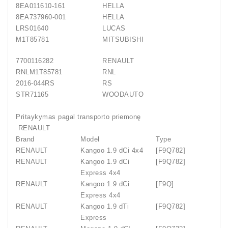
8EA011610-161
HELLA
8EA737960-001
HELLA
LRS01640
LUCAS
M1T85781
MITSUBISHI
7700116282
RENAULT
RNLM1T85781
RNL
2016-044RS
RS
STR71165
WOODAUTO
Pritaykymas pagal transporto priemonę
RENAULT
Brand
Model
Type
RENAULT
Kangoo 1.9 dCi 4x4
[F9Q782]
RENAULT
Kangoo 1.9 dCi
[F9Q782]
Express 4x4
RENAULT
Kangoo 1.9 dCi
[F9Q]
Express 4x4
RENAULT
Kangoo 1.9 dTi
[F9Q782]
Express