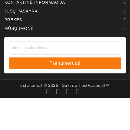
KONTAKTINĖ INFORMACIJA
JŪSŲ PASKYRA
PREKĖS
MŪSŲ ĮMONĖ
Prenumeruoti
estarteris.lt ©
2026
| Sukurta
HostPartner.lt™