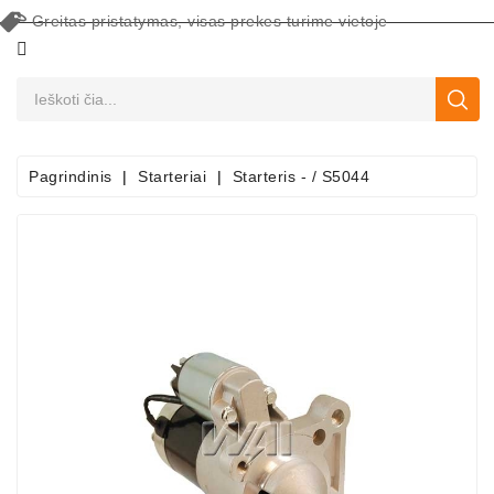
Greitas pristatymas, visas prekes turime vietoje
CATEGORY
Pagrindinis
Starteriai
Starteris - / S5044