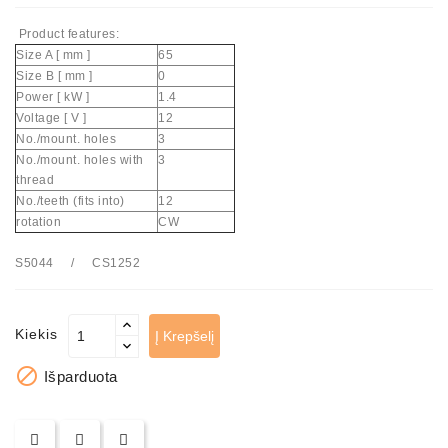
Product features:
Size A [ mm ]
65
Size B [ mm ]
0
Power [ kW ]
1.4
Voltage [ V ]
12
No./mount. holes
3
No./mount. holes with
3
thread
No./teeth (fits into)
12
rotation
CW
S5044 / CS1252
Kiekis
Į Krepšelį

Išparduota