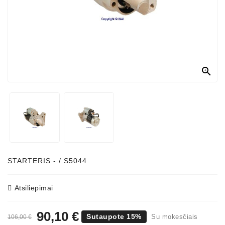

STARTERIS - / S5044
Atsiliepimai
90,10 €
Sutaupote 15%
Su mokesčiais
106,00 €