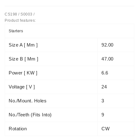
Automatiniai
CS198 / S0003 /
Įtempėjai
Product features:
Generatoriaus
Diržo.
Starters
Starteriai:
Size A [ Mm ]
92.00
PD-
10,
Size B [ Mm ]
47.00
DT-
20,
Power [ KW ]
6.6
MTZ,
T-
Voltage [ V ]
24
40,
T-
No./mount. Holes
3
25,
T-
No./teeth (fits Into)
9
16,
JUMZ,
PAZ,
Rotation
CW
AMCODOR,