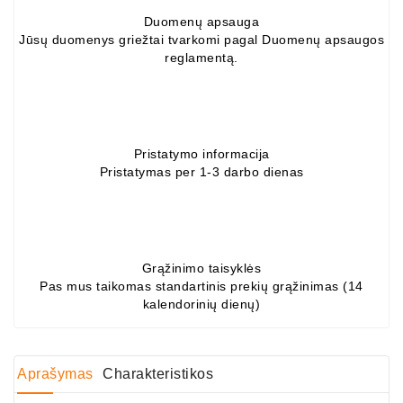
Generatorių
Duomenų apsauga
Dalys
Jūsų duomenys griežtai tvarkomi pagal Duomenų apsaugos
reglamentą.
Guoliai
(kondicionieriaus)
DC
Varikliai
Pristatymo informacija
Pristatymas per 1-3 darbo dienas
DC
Hidrovariklių
Paleidimo
Rėlės
Grąžinimo taisyklės
Pas mus taikomas standartinis prekių grąžinimas (14
Plastikinis
kalendorinių dienų)
Spaustukas
(kniedė)
Diagnostikos
Aprašymas
Charakteristikos
Įranga