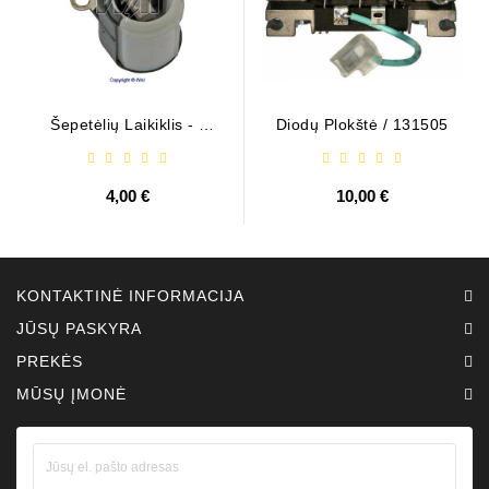
Šepetėlių Laikiklis - /
Diodų Plokštė / 131505
ABH6004
4,00 €
10,00 €
KONTAKTINĖ INFORMACIJA
JŪSŲ PASKYRA
PREKĖS
MŪSŲ ĮMONĖ