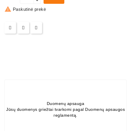
ZIL-

5301
Paskutinė prekė
Generatoriai:
MTZ,
KAMAZ,
MAZ,
T-
40,
T-
25,
T-
16,
URSUS,
ZETOR
Duomenų apsauga
Job\'s
Jūsų duomenys griežtai tvarkomi pagal Duomenų apsaugos
Starterių
reglamentą.
Dalys
Job\'s