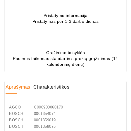
Generatorių
Dalys
Pristatymo informacija
Pristatymas per 1-3 darbo dienas
Guoliai
(kondicionieriaus)
DC
Varikliai
Grąžinimo taisyklės
Pas mus taikomas standartinis prekių grąžinimas (14
DC
kalendorinių dienų)
Hidrovariklių
Paleidimo
Rėlės
Aprašymas
Charakteristikos
Plastikinis
Spaustukas
AGCO C000900060170
(kniedė)
BOSCH 0001354074
BOSCH 0001359019
Diagnostikos
BOSCH 0001359075
Įranga