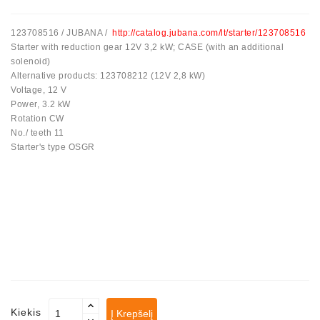
Automatiniai
123708516 / JUBANA /
http://catalog.jubana.com/lt/starter/123708516
Įtempėjai
Starter with reduction gear 12V 3,2 kW; CASE (with an additional
Generatoriaus
solenoid)
Diržo.
Alternative products: 123708212 (12V 2,8 kW)
Voltage, 12 V
Starteriai:
Power, 3.2 kW
PD-
Rotation CW
10,
No./ teeth 11
DT-
Starter's type OSGR
20,
MTZ,
T-
40,
T-
25,
T-
16,
JUMZ,
PAZ,
AMCODOR,
Kiekis
Į Krepšelį