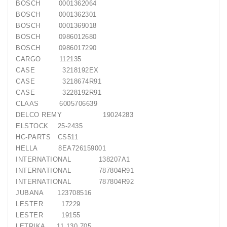
BOSCH 0001362064
BOSCH 0001362301
Generatorių
BOSCH 0001369018
Remontas
BOSCH 0986012680
BOSCH 0986017290
Starterių
CARGO 112135
Remontas
CASE 3218192EX
CASE 3218674R91
CASE 3228192R91
CLAAS 6005706639
DELCO REMY 19024283
ELSTOCK 25-2435
HC-PARTS CS511
HELLA 8EA726159001
INTERNATIONAL 138207A1
INTERNATIONAL 787804R91
INTERNATIONAL 787804R92
JUBANA 123708516
LESTER 17229
LESTER 19155
LETRIKA 11.130.705