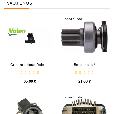
NAUJIENOS
Išparduota
Generatoriaus Rėlė - /
Bendeksas /
599101 ( VALEO )
1006209661
65,00 €
21,00 €
Išparduota