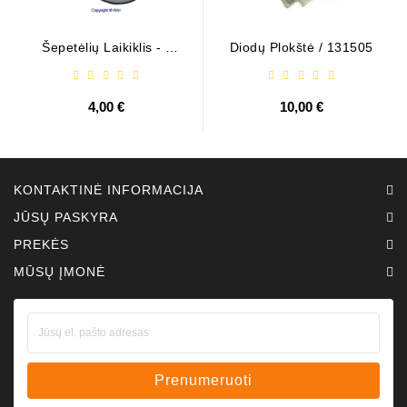
Šepetėlių Laikiklis - /
Diodų Plokštė / 131505
ABH6004
4,00 €
10,00 €
KONTAKTINĖ INFORMACIJA
JŪSŲ PASKYRA
PREKĖS
MŪSŲ ĮMONĖ
Prenumeruoti