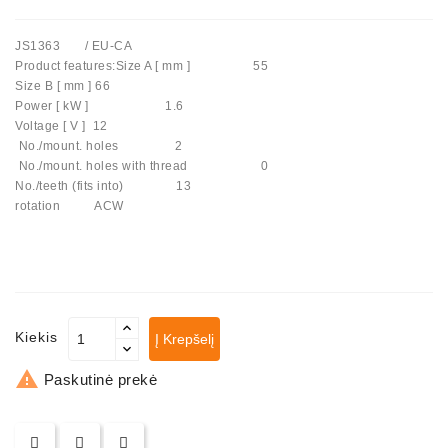
Automatiniai
JS1363 / EU-CA
Įtempėjai
Product features:Size A [ mm ] 55
Generatoriaus
Size B [ mm ] 66
Diržo.
Power [ kW ] 1.6
Voltage [ V ] 12
Starteriai:
No./mount. holes 2
PD-
No./mount. holes with thread 0
10,
No./teeth (fits into) 13
DT-
rotation ACW
20,
MTZ,
T-
40,
T-
25,
Kiekis
Į Krepšelį
T-
16,

Paskutinė prekė
JUMZ,
PAZ,
AMCODOR,