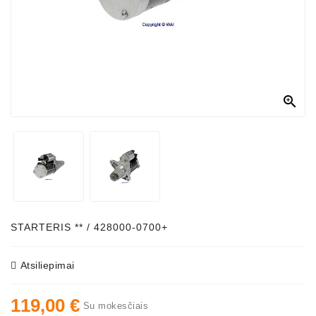
Generatorių
Dalys
Susisiekite
Su
Mumis

Ventiliatoriaus
Šepetėliai
Kitos
Prekės
Parazitiniai
Skriemuliai
STARTERIS ** / 428000-0700+
Generatoriaus
Diržo
Atsiliepimai
Generatoriaus
119,00 €
Diržas
Su mokesčiais