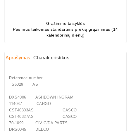
Generatorių
Dalys
Grąžinimo taisyklės
Guoliai
Pas mus taikomas standartinis prekių grąžinimas (14
(kondicionieriaus)
kalendorinių dienų)
DC
Varikliai
Aprašymas
Charakteristikos
DC
Hidrovariklių
Paleidimo
Reference number
Rėlės
S6029 AS
Plastikinis
DXS4006 ASHDOWN INGRAM
Spaustukas
114037 CARGO
(kniedė)
CST40303AS CASCO
CST40327AS CASCO
Diagnostikos
70-1099 CIVIC/DA PARTS
Įranga
DRS0045 DELCO