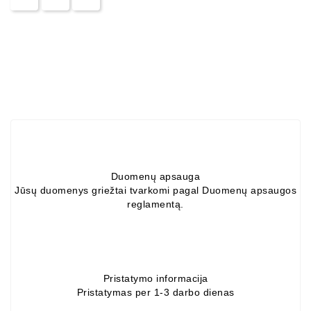
ZIL-
5301
Generatoriai:
MTZ,
KAMAZ,
MAZ,
T-
40,
T-
25,
T-
Duomenų apsauga
16,
Jūsų duomenys griežtai tvarkomi pagal Duomenų apsaugos
URSUS,
reglamentą.
ZETOR
Job\'s
Starterių
Dalys
Pristatymo informacija
Pristatymas per 1-3 darbo dienas
Job\'s