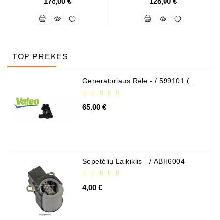
178,00 €
128,00 €
TOP PREKĖS
Generatoriaus Rėlė - / 599101 (
VALEO )
65,00 €
Šepetėlių Laikiklis - / ABH6004
4,00 €