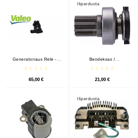
Išparduota
Generatoriaus Rėlė - /
Bendeksas /
599101 ( VALEO )
1006209661
65,00 €
21,00 €
Išparduota