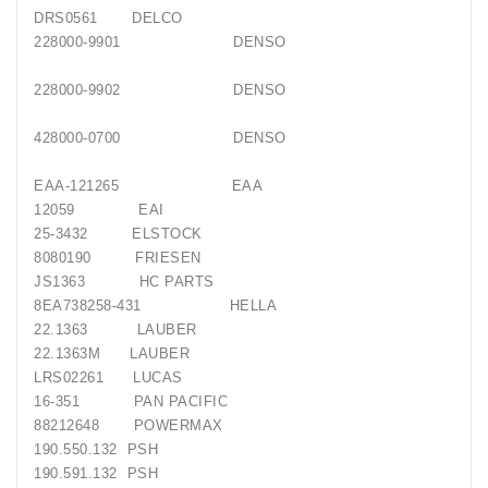
DRS0561 DELCO
Generatorių
228000-9901 DENSO
Remontas
228000-9902 DENSO
Starterių
Remontas
428000-0700 DENSO
EAA-121265 EAA
12059 EAI
25-3432 ELSTOCK
8080190 FRIESEN
JS1363 HC PARTS
8EA738258-431 HELLA
22.1363 LAUBER
22.1363M LAUBER
LRS02261 LUCAS
16-351 PAN PACIFIC
88212648 POWERMAX
190.550.132 PSH
190.591.132 PSH