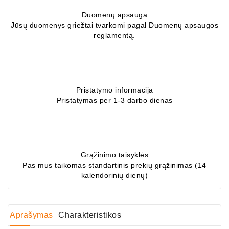
Generatorių
Duomenų apsauga
Dalys
Jūsų duomenys griežtai tvarkomi pagal Duomenų apsaugos
reglamentą.
Guoliai
(kondicionieriaus)
DC
Varikliai
Pristatymo informacija
Pristatymas per 1-3 darbo dienas
DC
Hidrovariklių
Paleidimo
Rėlės
Grąžinimo taisyklės
Pas mus taikomas standartinis prekių grąžinimas (14
Plastikinis
kalendorinių dienų)
Spaustukas
(kniedė)
Diagnostikos
Aprašymas
Charakteristikos
Įranga