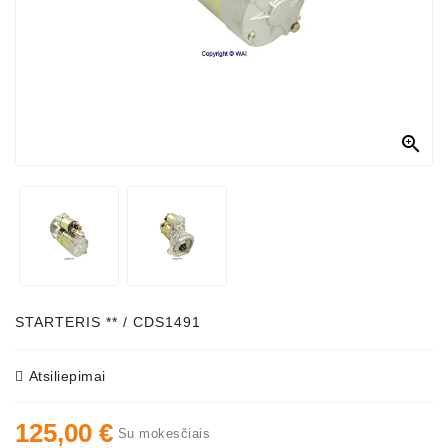
Generatorių
Dalys
Susisiekite
Su
Mumis

Ventiliatoriaus
Šepetėliai
Kitos
Prekės
Parazitiniai
Skriemuliai
STARTERIS ** / CDS1491
Generatoriaus
Diržo
Atsiliepimai
Generatoriaus
125,00 €
Diržas
Su mokesčiais