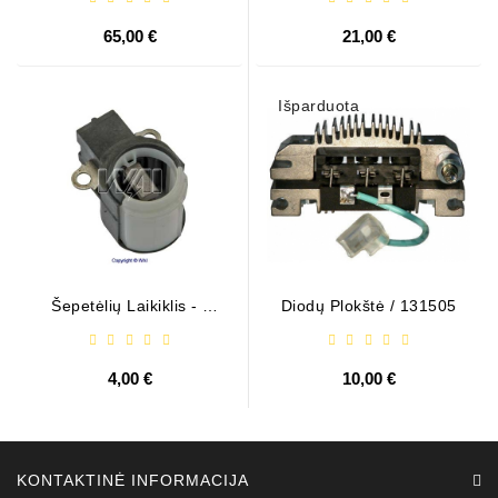
65,00 €
21,00 €
Išparduota
Šepetėlių Laikiklis - /
Diodų Plokštė / 131505
ABH6004
4,00 €
10,00 €
KONTAKTINĖ INFORMACIJA