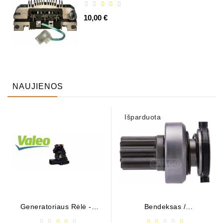
10,00 €
NAUJIENOS
Išparduota
Generatoriaus Rėlė - /
Bendeksas /
599101 ( VALEO )
1006209661