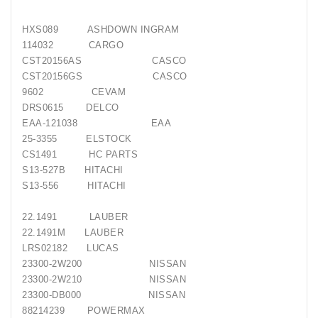
Generatorių
HXS089 ASHDOWN INGRAM
Remontas
114032 CARGO
CST20156AS CASCO
Starterių
CST20156GS CASCO
Remontas
9602 CEVAM
DRS0615 DELCO
EAA-121038 EAA
25-3355 ELSTOCK
CS1491 HC PARTS
S13-527B HITACHI
S13-556 HITACHI
22.1491 LAUBER
22.1491M LAUBER
LRS02182 LUCAS
23300-2W200 NISSAN
23300-2W210 NISSAN
23300-DB000 NISSAN
88214239 POWERMAX