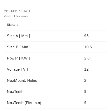
Automatiniai
CDS1491 / EU-CA
Įtempėjai
Product features:
Generatoriaus
Diržo.
Starters
Starteriai:
Size A [ Mm ]
95
PD-
10,
Size B [ Mm ]
10.5
DT-
20,
Power [ KW ]
2.8
MTZ,
T-
Voltage [ V ]
12
40,
T-
No./mount. Holes
2
25,
T-
No./teeth
9
16,
JUMZ,
PAZ,
No./teeth (fits Into)
9
AMCODOR,