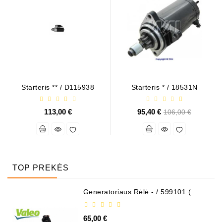
Starteris ** / D115938
Starteris * / 18531N
113,00 €
95,40 €
Bazinė
106,00 €
kaina
TOP PREKĖS
Generatoriaus Rėlė - / 599101 (
VALEO )
65,00 €