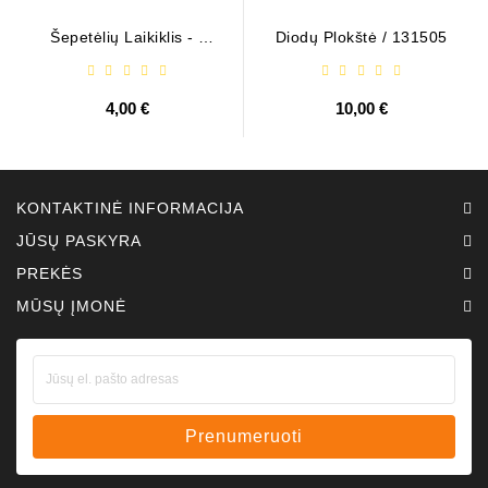
Šepetėlių Laikiklis - /
Diodų Plokštė / 131505
ABH6004
4,00 €
10,00 €
KONTAKTINĖ INFORMACIJA
JŪSŲ PASKYRA
PREKĖS
MŪSŲ ĮMONĖ
Prenumeruoti