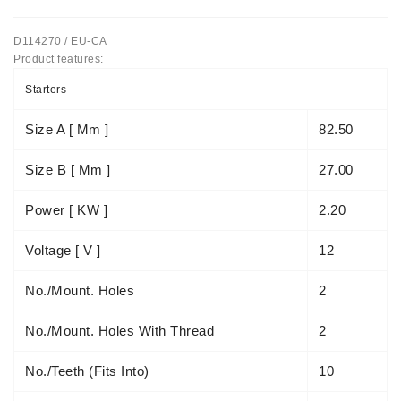
Automatiniai
D114270 / EU-CA
Įtempėjai
Product features:
Generatoriaus
Diržo.
Starters
Starteriai:
Size A [ Mm ]
82.50
PD-
10,
Size B [ Mm ]
27.00
DT-
20,
Power [ KW ]
2.20
MTZ,
T-
Voltage [ V ]
12
40,
T-
No./mount. Holes
2
25,
T-
No./mount. Holes With Thread
2
16,
JUMZ,
PAZ,
No./teeth (fits Into)
10
AMCODOR,