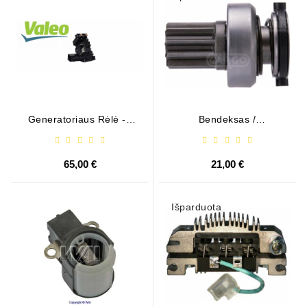
Generatoriaus Rėlė - /
Bendeksas /
599101 ( VALEO )
1006209661
65,00 €
21,00 €
Išparduota