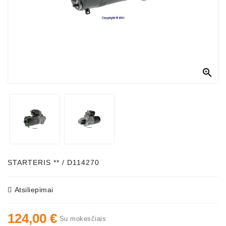
Generatorių
Dalys
Susisiekite
Su
Mumis

Ventiliatoriaus
Šepetėliai
Kitos
Prekės
Parazitiniai
Skriemuliai
STARTERIS ** / D114270
Generatoriaus
Diržo
Atsiliepimai
Generatoriaus
124,00 €
Diržas
Su mokesčiais