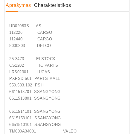
Aprašymas
Charakteristikos
Generatorių
Remontas
UD02083S AS
Starterių
112226 CARGO
Remontas
112440 CARGO
8000203 DELCO
25-3473 ELSTOCK
CS1202 HC PARTS
LRS02301 LUCAS
PXPSD-501 PARTS MALL
550.503.102 PSH
6611513701 SSANGYONG
6611513801 SSANGYONG
6611514101 SSANGYONG
6615153101 SSANGYONG
6651510101 SSANGYONG
TM000A34001 VALEO