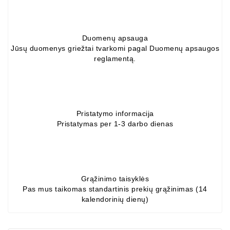
Generatorių
Dalys
Duomenų apsauga
Guoliai
Jūsų duomenys griežtai tvarkomi pagal Duomenų apsaugos
(kondicionieriaus)
reglamentą.
DC
Varikliai
DC
Pristatymo informacija
Hidrovariklių
Pristatymas per 1-3 darbo dienas
Paleidimo
Rėlės
Plastikinis
Spaustukas
Grąžinimo taisyklės
(kniedė)
Pas mus taikomas standartinis prekių grąžinimas (14
kalendorinių dienų)
Diagnostikos
Įranga