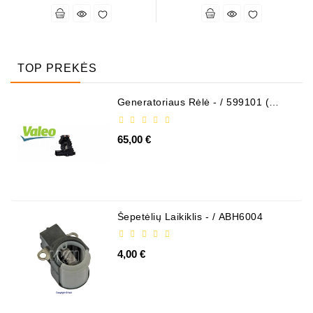
TOP PREKĖS
Generatoriaus Rėlė - / 599101 (
VALEO )
65,00 €
Šepetėlių Laikiklis - / ABH6004
4,00 €