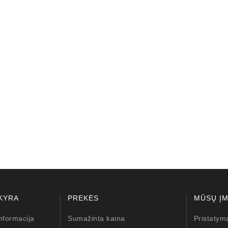
lokštė / 131505
10,00 €
KYRA
PREKĖS
MŪSŲ Į
nformacija
Sumažinta kaina
Pristatym