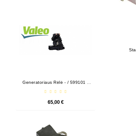
Išparduota
Sta
Generatoriaus Rėlė - / 599101 (
Bendeks
VALEO )
65,00 €
Išparduota