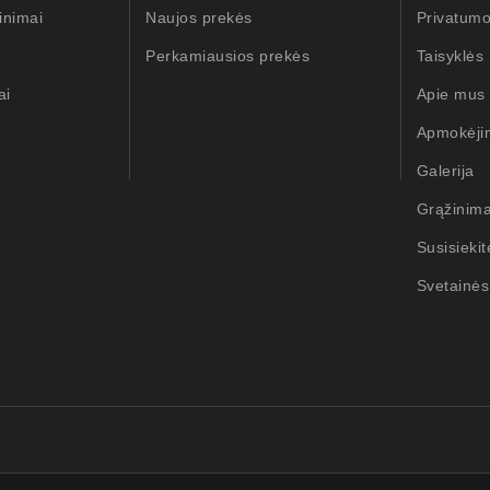
inimai
Naujos prekės
Privatumo
Perkamiausios prekės
Taisyklės
ai
Apie mus
Apmokėji
Galerija
Grąžinim
Susisieki
Svetainės