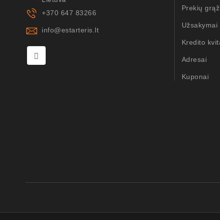
Prekių grąž
+370 647 83266
Užsakymai
info@estarteris.lt
Kredito kvit
Adresai
Kuponai