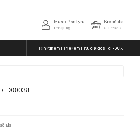
Mano Paskyra
Krepšelis
Prisijungti
0
Prekės
S
Rinktinėms Prekėms Nuolaidos Iki -30%
 / D00038
sčiais