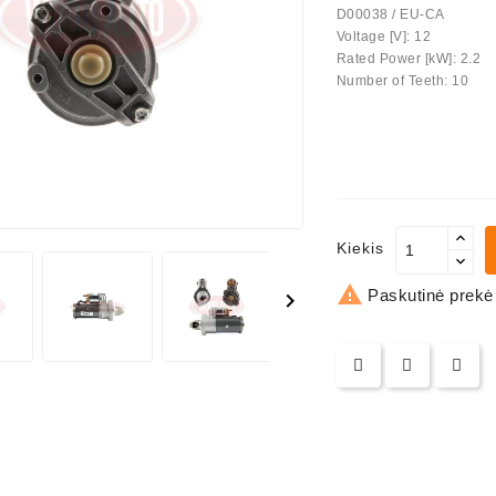
D00038 / EU-CA
Voltage [V]: 12
us Paprasti
Rated Power [kW]: 2.2
Number of Teeth: 10
Kiekis

Paskutinė prekė
