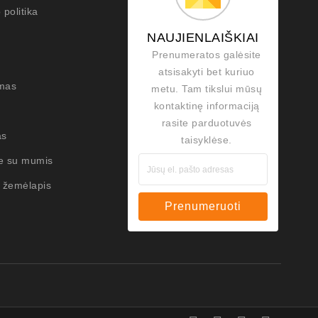
 politika
NAUJIENLAIŠKIAI
Prenumeratos galėsite
atsisakyti bet kuriuo
mas
metu. Tam tikslui mūsų
kontaktinę informaciją
rasite parduotuvės
as
taisyklėse.
te su mumis
 žemėlapis
Prenumeruoti