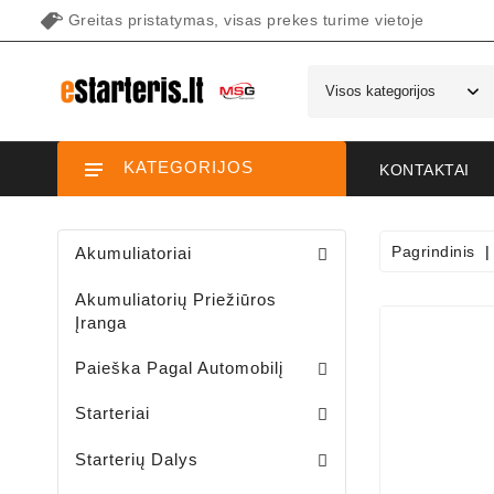
Greitas pristatymas, visas prekes turime vietoje
KATEGORIJOS
KONTAKTAI
Pagrindinis
Akumuliatoriai
Akumuliatorių Priežiūros
Įranga
Paieška Pagal Automobilį
Starteriai Motociklams / Sniego / Keturačių / Motorolerių
Starteriai Vandens Technikai
Sodo Traktoriukų Starteriai
Starteriai
Šepetėlių Laikikliai /starterio/
Starterių Priekiniai Dangteliai
Elektromagnetų Plunžeriai
Elektromagnetų Dangteliai
Starterių Galiniai Dangteliai
Starterių Dalys
Sodo Traktoriukų Generatoriai