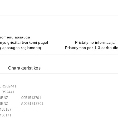
uomenų apsauga
ys griežtai tvarkomi pagal
Pristatymo informacija
 apsaugos reglamentą.
Pristatymas per 1-3 darbo di
Charakteristikos
S02441
S2441
-BENZ 0051513701
-BENZ A0051513701
8157
8171