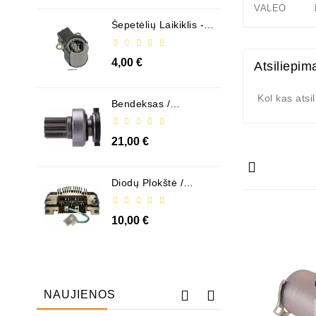
VALEO D
Šepetėlių Laikiklis - /
ABH6004
4,00 €
Atsiliepim
Kol kas atsi
Bendeksas /
1006209661
21,00 €
Diodų Plokštė /
131505
10,00 €
NAUJIENOS