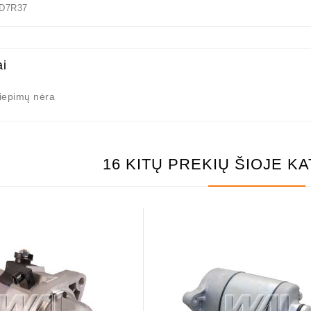
7R37
ai
liepimų nėra
16 KITŲ PREKIŲ ŠIOJE K