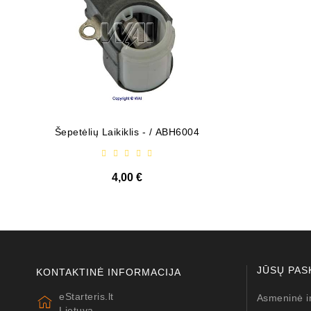
Šepetėlių Laikiklis - / ABH6004
Diodų P
4,00 €
JŪSŲ PAS
KONTAKTINĖ INFORMACIJA
eStarteris.lt
Asmeninė i
Lietuva