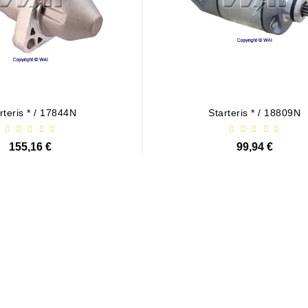
rteris * / 17844N
Starteris * / 18809N
155,16 €
99,94 €
as / 1006209661
21,00 €