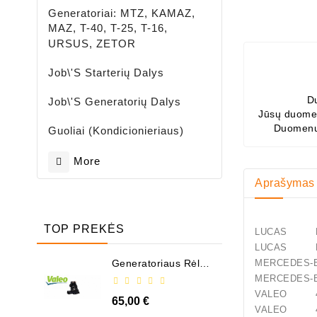
Generatoriai: MTZ, KAMAZ,
MAZ, T-40, T-25, T-16,
URSUS, ZETOR
Job\'s Starterių Dalys
D
Job\'s Generatorių Dalys
Jūsų duomen
Duomenų
Guoliai (kondicionieriaus)
More
Aprašymas
TOP PREKĖS
LUCAS LR
LUCAS LR
Generatoriaus Rėlė -
MERCEDES
/ 599101 ( VALEO )
MERCEDES
VALEO 43
65,00 €
VALEO 45