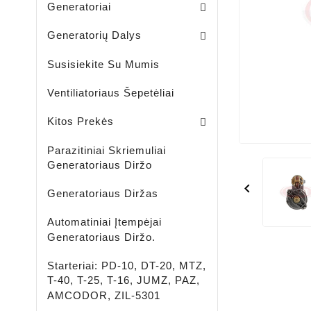
Generatoriai
Skriemuliai / Generatoria
Skriemuliai / Generatoriaus Sankabiniai
Komplektai / Rėlė Reg. + Diodų Plokštė
Šepetėlių Laikikliai / Generatoriaus
Guoliavietės / Generatoriaus
Generatorių Dalys
Susisiekite Su Mumis
Ventiliatoriaus Šepetėliai
Lengvujų - Krovininių Automobilių - Žemės Ūkio Ir Spec Techikai - LED Žibintai
LED ĮKRAUNAMI - ŠVIESTUVAI - PROŽEKTORIAI - ŽIBINTUVĖLIAI
Aušinimo Skystis-Antifrizas
Kitos Prekės
Parazitiniai Skriemuliai
Generatoriaus Diržo

Generatoriaus Diržas
Automatiniai Įtempėjai
Generatoriaus Diržo.
Starteriai: PD-10, DT-20, MTZ,
T-40, T-25, T-16, JUMZ, PAZ,
AMCODOR, ZIL-5301