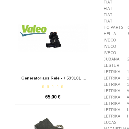
FIAT 67
FIAT 77
Išparduota
FIAT 77
FIAT 77
HC-PARTS 
HELLA 8E
IVECO 47
IVECO 42
IVECO 50
JUBANA 24
LESTER 1
LETRIKA 11
Generatoriaus Rėlė - / 599101 (
Bendeks
LETRIKA 11
VALEO )
LETRIKA 11
LETRIKA A
65,00 €
LETRIKA A
LETRIKA A
LETRIKA I
Išparduota
LETRIKA I
LUCAS LR
MAGNETI M