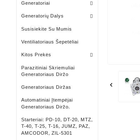
Generatoriai
Skriemuliai / Generatoria
Skriemuliai / Generatoriaus Sankabiniai
Komplektai / Rėlė Reg. + Diodų Plokštė
Šepetėlių Laikikliai / Generatoriaus
Guoliavietės / Generatoriaus
Generatorių Dalys
Susisiekite Su Mumis
Ventiliatoriaus Šepetėliai
Lengvujų - Krovininių Automobilių - Žemės Ūkio Ir Spec Techikai - LED Žibintai
LED ĮKRAUNAMI - ŠVIESTUVAI - PROŽEKTORIAI - ŽIBINTUVĖLIAI
Aušinimo Skystis-Antifrizas
Kitos Prekės
Parazitiniai Skriemuliai
Generatoriaus Diržo

Generatoriaus Diržas
Automatiniai Įtempėjai
Generatoriaus Diržo.
Starteriai: PD-10, DT-20, MTZ,
T-40, T-25, T-16, JUMZ, PAZ,
AMCODOR, ZIL-5301