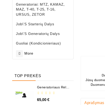
Generatoriai: MTZ, KAMAZ,
MAZ, T-40, T-25, T-16,
URSUS, ZETOR
Job\'s Starterių Dalys
Job\'s Generatorių Dalys
Guoliai (kondicionieriaus)
More
D
TOP PREKĖS
Jūsų duomen
Duomenų
Generatoriaus Rėlė -
/ 599101 ( VALEO )
65,00 €
Aprašymas