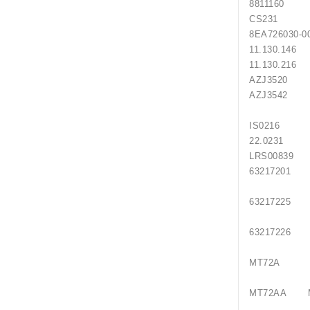
8811160
CS231 H
8EA726
11.130.14
11.130.21
AZJ3520 
AZJ3542 
IS0216 
22.0231
LRS0083
63217201
63217225
63217226
MT72A M
MT72AA M