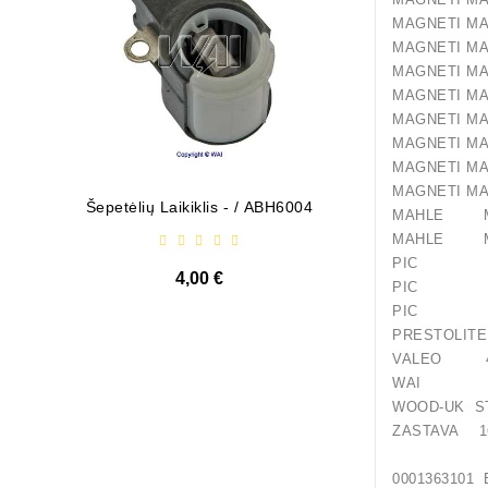
MAGNETI M
MAGNETI M
MAGNETI M
MAGNETI M
MAGNETI 
MAGNETI 
MAGNETI 
MAGNETI 
Šepetėlių Laikiklis - / ABH6004
Diodų P
MAHLE M
MAHLE M
PIC 10
4,00 €
PIC 12
PIC 18
PRESTO
VALEO 45
WAI 18
WOOD-UK ST
ZASTAVA 1
00013631