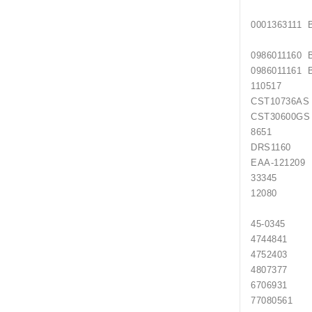
00013631
09860111
09860111
110517
CST10
CST30
8651 
DRS116
EAA-
3334
1208
45-0345 
474484
475240
480737
670693
770805