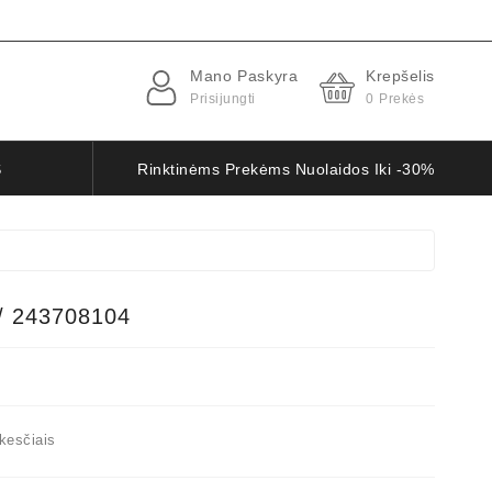
Mano Paskyra
Krepšelis
Prisijungti
0
Prekės
S
Rinktinėms Prekėms Nuolaidos Iki -30%
/ 243708104
kesčiais