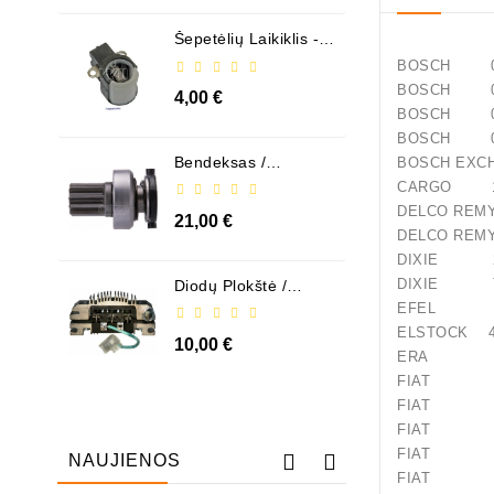
Šepetėlių Laikiklis - /
ABH6004
BOSCH 00
BOSCH 00
4,00 €
BOSCH 09
BOSCH 09
Bendeksas /
BOSCH EX
1006209661
CARGO 11
DELCO R
21,00 €
DELCO 
DIXIE 26
DIXIE TS
Diodų Plokštė /
131505
EFEL 1
ELSTOCK 4
10,00 €
ERA 22
FIAT 46
FIAT 47
FIAT 47
FIAT 47
NAUJIENOS
FIAT 48