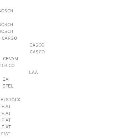
11 BOSCH
60 BOSCH
61 BOSCH
 CARGO
736AS CASCO
600GS CASCO
CEVAM
0 DELCO
121209 EAA
5 EAI
0 EFEL
ELSTOCK
1 FIAT
3 FIAT
7 FIAT
1 FIAT
61 FIAT