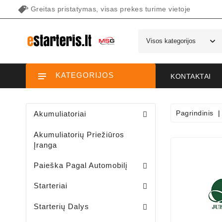
Greitas pristatymas, visas prekes turime vietoje
KATEGORIJOS
KONTAKTAI
Pagrindinis
Akumuliatoriai
Akumuliatorių Priežiūros
Įranga
Paieška Pagal Automobilį
Starteriai Motociklams / Sniego / Keturačių / Motorolerių
Starteriai Vandens Technikai
Sodo Traktoriukų Starteriai
Starteriai
Šepetėlių Laikikliai /starterio/
Starterių Priekiniai Dangteliai
Elektromagnetų Plunžeriai
Elektromagnetų Dangteliai
Starterių Galiniai Dangteliai
Starterių Dalys
Sodo Traktoriukų Generatoriai