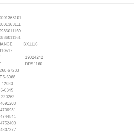
01363101
01363111
86011160
86011161
CHANGE BX1116
0517
EMY 19024242
REMY DRS1160
0-67203
-6088
2080
5-0345
0262
91200
06931
44841
52403
07377