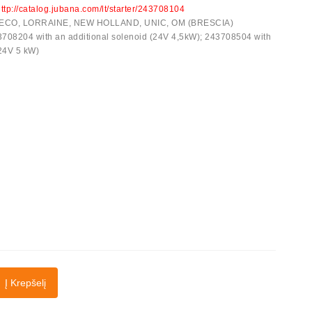
ttp://catalog.jubana.com/lt/starter/243708104
IVECO, LORRAINE, NEW HOLLAND, UNIC, OM (BRESCIA)
43708204 with an additional solenoid (24V 4,5kW); 243708504 with
(24V 5 kW)
Į Krepšelį