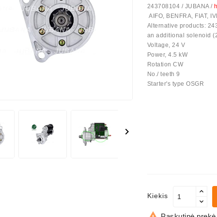
243708104 / JUBANA /
h
AIFO, BENFRA, FIAT, 
us Paprasti
Alternative products: 2
an additional solenoid 
Voltage, 24 V
Power, 4.5 kW
Rotation CW
No./ teeth 9
Starter's type OSGR

Kiekis

Paskutinė prekė