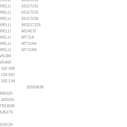
ARELLI 63217201
ARELLI 63217225
ARELLI 63217226
ARELLI 943217226
MARELLI MSN237
MARELLI MT72A
MARELLI MT72AA
MARELLI MT72AB
lokštė / 131505
S389
S448
2-336
10,00 €
0-567
2-134
LITE 20500839
5520
031N
R22005
626179
01 BOSCH