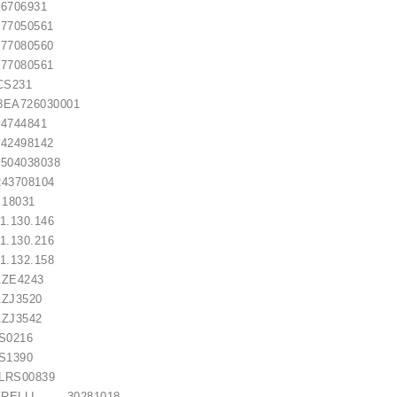
06931
050561
080560
080561
CS231
A726030001
44841
498142
4038038
3708104
8031
.130.146
as / 1006209661
.130.216
.132.158
ZE4243
21,00 €
ZJ3520
ZJ3542
S0216
S1390
S00839
ARELLI 30281018