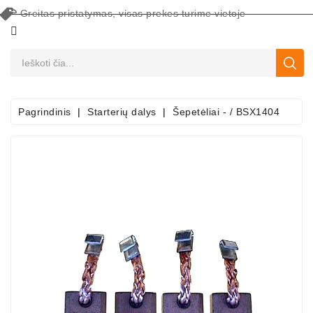
Greitas pristatymas, visas prekes turime vietoje
CATEGORY
Pagrindinis
Starterių dalys
Šepetėliai - / BSX1404