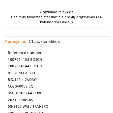
Grąžinimo taisyklės
Pas mus taikomas standartinis prekių grąžinimas (14
kalendorinių dienų)
Aprašymas
Charakteristikos
Reference number
1007014138
BOSCH
1007014144
BOSCH
BS140/0
CARGO
BSX140 4
CARGO
CQ2040009
CQ
85BB11057AA
FORD
2071-009RS
RS
68-9127
WAI / TRANSPO