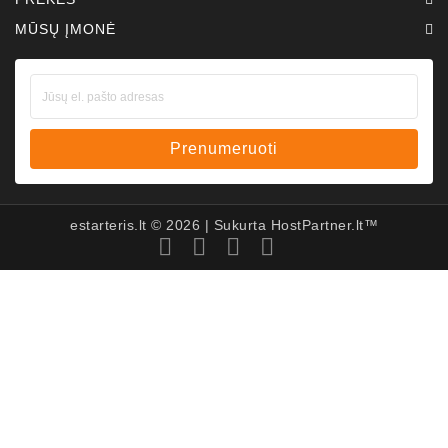
MŪSŲ ĮMONĖ
Prenumeruoti
estarteris.lt ©
2026
| Sukurta
HostPartner.lt™