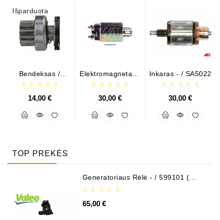
Išparduota
Bendeksas /
Elektromagnetas /
Inkaras - / SA5022
RNLD02181
66-8113
14,00 €
30,00 €
30,00 €
TOP PREKĖS
Generatoriaus Rėlė - / 599101 (
VALEO )
65,00 €