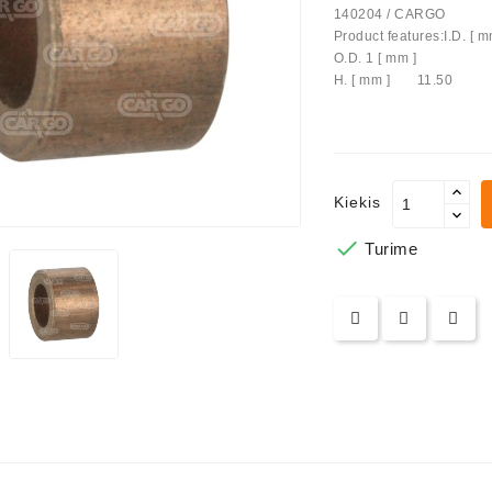
140204 / CARGO
Product features:I.D. [ m
us Paprasti
O.D. 1 [ mm ] 1
H. [ mm ] 11.50
Kiekis

Turime