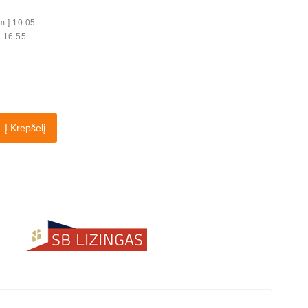
m ] 10.05
6.55
Į Krepšelį