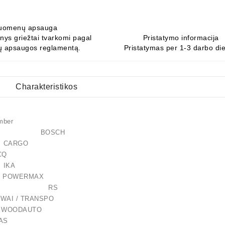
uomenų apsauga
ys griežtai tvarkomi pagal
Pristatymo informacija
 apsaugos reglamentą.
Pristatymas per 1-3 darbo di
Charakteristikos
mber
40347 BOSCH
 CARGO
028 CQ
.0 IKA
92 POWERMAX
-039RS RS
4 WAI / TRANSPO
WOODAUTO
AS