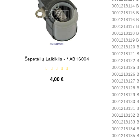
0001218114 
0001218115 
0001218116 
0001218117 
0001218118 
0001218119 
0001218120
0001218121
Šepetėlių Laikiklis - / ABH6004
Diodų P
0001218122
0001218125
0001218126
4,00 €
0001218127
0001218128
0001218129
0001218130
0001218131
0001218132
0001218133
0001218134
0001218135