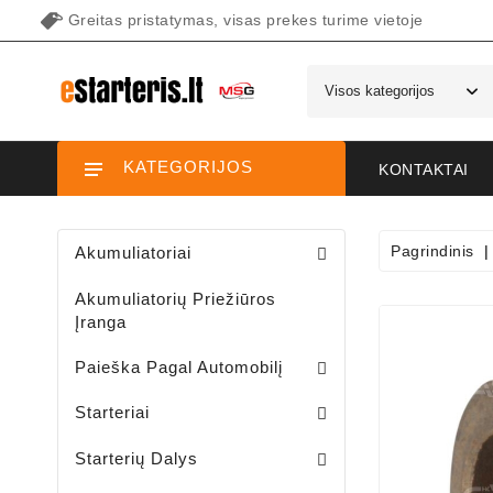
Greitas pristatymas, visas prekes turime vietoje
KATEGORIJOS
KONTAKTAI
Pagrindinis
Akumuliatoriai
Akumuliatorių Priežiūros
Įranga
Paieška Pagal Automobilį
Starteriai Motociklams / Sniego / Keturačių / Motorolerių
Starteriai Vandens Technikai
Sodo Traktoriukų Starteriai
Starteriai
Šepetėlių Laikikliai /starterio/
Starterių Priekiniai Dangteliai
Elektromagnetų Plunžeriai
Elektromagnetų Dangteliai
Starterių Galiniai Dangteliai
Starterių Dalys
Sodo Traktoriukų Generatoriai