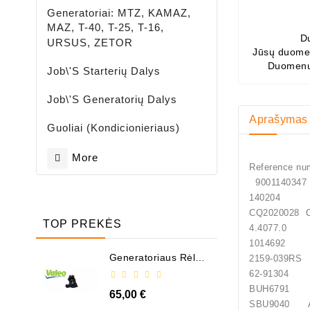
Generatoriai: MTZ, KAMAZ,
MAZ, T-40, T-25, T-16,
D
URSUS, ZETOR
Jūsų duomen
Duomenų
Job\'s Starterių Dalys
Job\'s Generatorių Dalys
Aprašymas
Guoliai (kondicionieriaus)
More
Reference nu
90011
140204
CQ2020
TOP PREKĖS
4.4077
10146
Generatoriaus Rėlė -
2159
/ 599101 ( VALEO )
62-9130
BUH6791 
65,00 €
SBU9040 