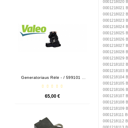
0001218020
0001218021
Išparduota
0001218022
0001218023
0001218024
0001218025
0001218026
0001218027
0001218028
0001218029
0001218102
0001218103
0001218104
Generatoriaus Rėlė - / 599101 (
Bendeks
VALEO )
0001218105
0001218106
65,00 €
0001218107
0001218108
0001218109
Išparduota
0001218111 
0001218112 
0001218113 