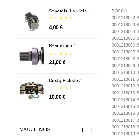
Šepetėlių Laikiklis - /
BOSCH
ABH6004
0001218002
0001218003
4,00 €
0001218004
0001218005
0001218006
Bendeksas /
1006209661
0001218007
0001218008
21,00 €
0001218009
0001218010
0001218011 
Diodų Plokštė /
131505
0001218012
0001218013
10,00 €
0001218014
0001218015
0001218016
0001218017
0001218018
NAUJIENOS
0001218019