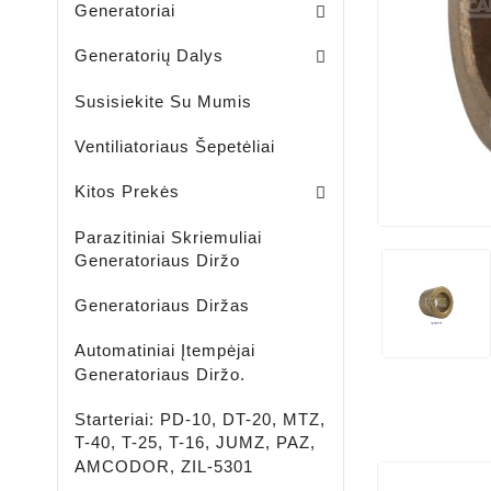
Generatoriai
Skriemuliai / Generatoria
Skriemuliai / Generatoriaus Sankabiniai
Komplektai / Rėlė Reg. + Diodų Plokštė
Šepetėlių Laikikliai / Generatoriaus
Guoliavietės / Generatoriaus
Generatorių Dalys
Susisiekite Su Mumis
Ventiliatoriaus Šepetėliai
Lengvujų - Krovininių Automobilių - Žemės Ūkio Ir Spec Techikai - LED Žibintai
LED ĮKRAUNAMI - ŠVIESTUVAI - PROŽEKTORIAI - ŽIBINTUVĖLIAI
Aušinimo Skystis-Antifrizas
Kitos Prekės
Parazitiniai Skriemuliai
Generatoriaus Diržo
Generatoriaus Diržas
Automatiniai Įtempėjai
Generatoriaus Diržo.
Starteriai: PD-10, DT-20, MTZ,
T-40, T-25, T-16, JUMZ, PAZ,
AMCODOR, ZIL-5301