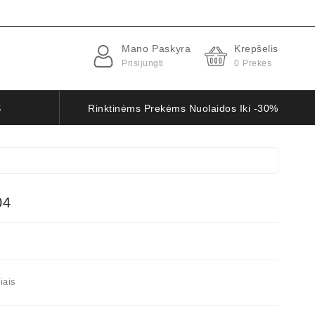
Mano Paskyra
Krepšelis
Prisijungti
0
Prekės
S
Rinktinėms Prekėms Nuolaidos Iki -30%
04
iais