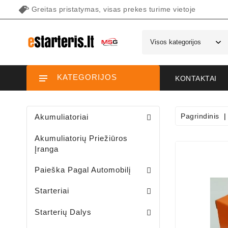
Greitas pristatymas, visas prekes turime vietoje
KATEGORIJOS
KONTAKTAI
Pagrindinis
Akumuliatoriai
Akumuliatorių Priežiūros
Įranga
Paieška Pagal Automobilį
Starteriai Motociklams / Sniego / Keturačių / Motorolerių
Starteriai Vandens Technikai
Sodo Traktoriukų Starteriai
Starteriai
Šepetėlių Laikikliai /starterio/
Starterių Priekiniai Dangteliai
Elektromagnetų Plunžeriai
Elektromagnetų Dangteliai
Starterių Galiniai Dangteliai
Starterių Dalys
Sodo Traktoriukų Generatoriai