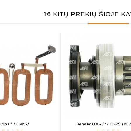
16 KITŲ PREKIŲ ŠIOJE K
as / 1006209661
21,00 €
vijos * / CM525
Bendeksas - / SD0229 (B