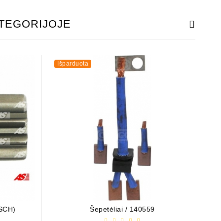
ATEGORIJOJE
Išparduota
OSCH)
Šepetėliai / 140559