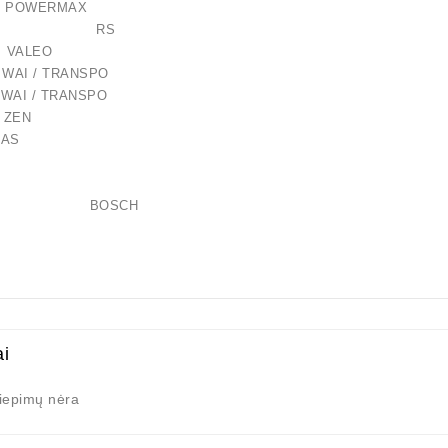
26 POWERMAX
-057RS RS
 VALEO
 WAI / TRANSPO
1 WAI / TRANSPO
 ZEN
AS
0116 BOSCH
ai
liepimų nėra