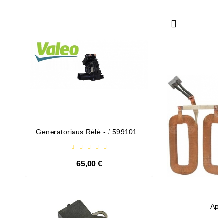
Išparduota
Generatoriaus Rėlė - / 599101 (
Bendeks
VALEO )
65,00 €
Išparduota
Ap