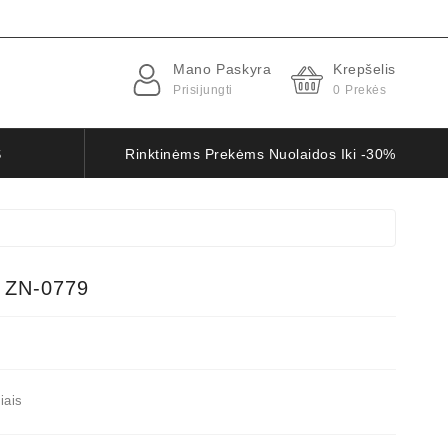
Mano Paskyra
Krepšelis
Prisijungti
0
Prekės
S
Rinktinėms Prekėms Nuolaidos Iki -30%
 ZN-0779
iais