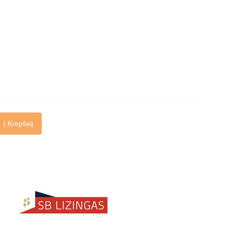
Į Krepšelį