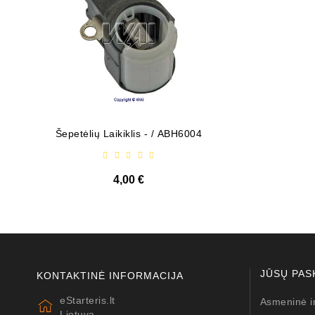
Šepetėlių Laikiklis - / ABH6004
Diodų P
4,00 €
JŪSŲ PAS
KONTAKTINĖ INFORMACIJA
eStarteris.lt
Asmeninė i
Lietuva