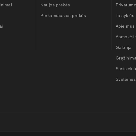
inimai
Naujos prekės
Privatumo
Perkamiausios prekės
Taisyklės
ai
Apie mus
Apmokėji
Galerija
Grąžinim
Susisieki
Svetainės