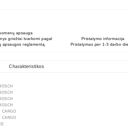
uomenų apsauga
ys griežtai tvarkomi pagal
Pristatymo informacija
 apsaugos reglamentą.
Pristatymas per 1-3 darbo di
Charakteristikos
85 BOSCH
79 BOSCH
16 BOSCH
43 BOSCH
 CARGO
 CARGO
011 CQ