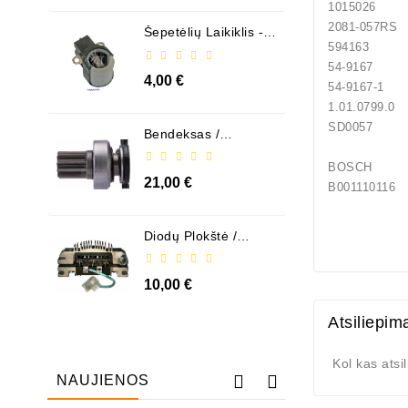
10150
2081
Šepetėlių Laikiklis - /
ABH6004
594163
54-9167
4,00 €
54-9167-
1.01.0799.0
SD0057 
Bendeksas /
1006209661
BOSCH
21,00 €
B00111
Diodų Plokštė /
131505
10,00 €
Atsiliepim
Kol kas atsi
NAUJIENOS