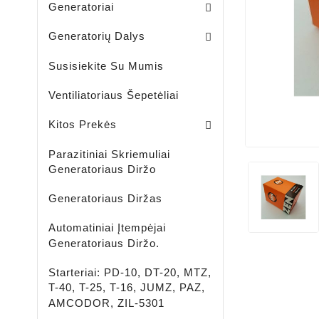
Generatoriai
Skriemuliai / Generatoria
Skriemuliai / Generatoriaus Sankabiniai
Komplektai / Rėlė Reg. + Diodų Plokštė
Šepetėlių Laikikliai / Generatoriaus
Guoliavietės / Generatoriaus
Generatorių Dalys
Susisiekite Su Mumis
Ventiliatoriaus Šepetėliai
Lengvujų - Krovininių Automobilių - Žemės Ūkio Ir Spec Techikai - LED Žibintai
LED ĮKRAUNAMI - ŠVIESTUVAI - PROŽEKTORIAI - ŽIBINTUVĖLIAI
Aušinimo Skystis-Antifrizas
Kitos Prekės
Parazitiniai Skriemuliai
Generatoriaus Diržo
Generatoriaus Diržas
Automatiniai Įtempėjai
Generatoriaus Diržo.
Starteriai: PD-10, DT-20, MTZ,
T-40, T-25, T-16, JUMZ, PAZ,
AMCODOR, ZIL-5301