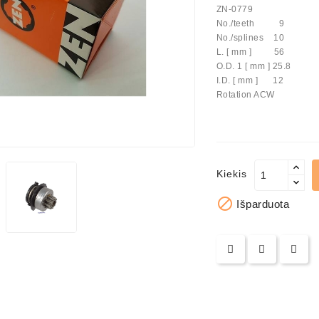
ZN-0779
No./teeth 9
us Paprasti
No./splines 10
L. [ mm ] 56
O.D. 1 [ mm ] 25.8
I.D. [ mm ] 12
Rotation ACW
Kiekis

Išparduota