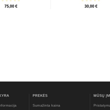
75,00 €
30,00 €
lokštė / 131505
10,00 €
KYRA
PREKĖS
MŪSŲ Į
nformacija
Sumažinta kaina
Pristatym