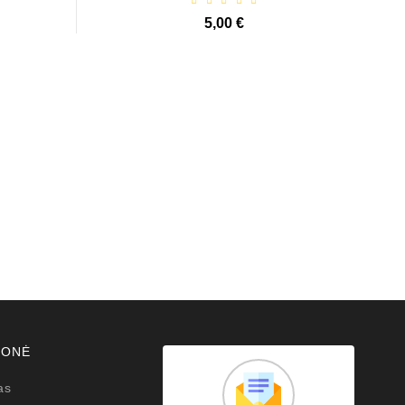
5,00 €
MONĖ
as