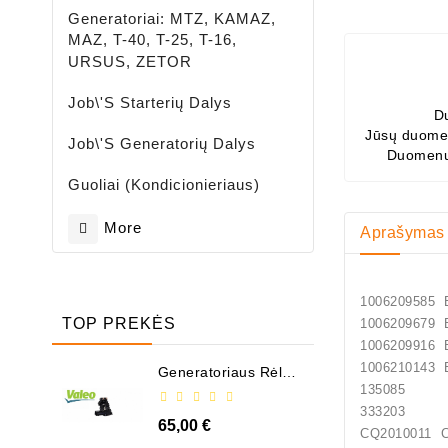
Generatoriai: MTZ, KAMAZ,
MAZ, T-40, T-25, T-16,
URSUS, ZETOR
Job\'s Starterių Dalys
D
Jūsų duomen
Job\'s Generatorių Dalys
Duomenų
Guoliai (kondicionieriaus)
More
Aprašymas
10062095
TOP PREKĖS
10062096
10062099
10062101
Generatoriaus Rėlė -
/ 599101 ( VALEO )
135085
333203
65,00 €
CQ2010