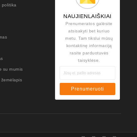
 politika
NAUJIENLAIŠKIAI
Prenumeratos galėsite
atsisakyti bet kuriuo
mas
metu. Tam tikslui mūsų
kontaktinę informaciją
rasite parduotuvės
as
taisyklėse.
te su mumis
 žemėlapis
Prenumeruoti