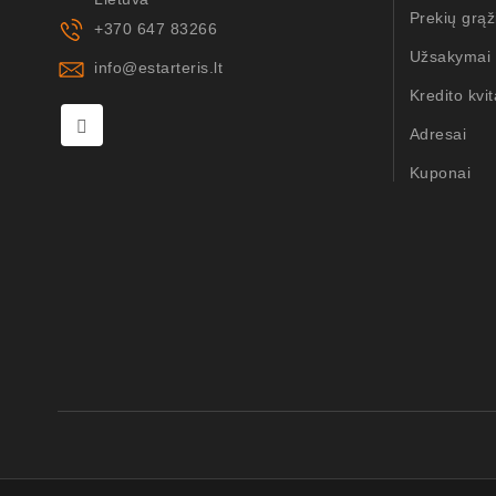
Prekių grąž
+370 647 83266
Užsakymai
info@estarteris.lt
Kredito kvit
Adresai
Kuponai