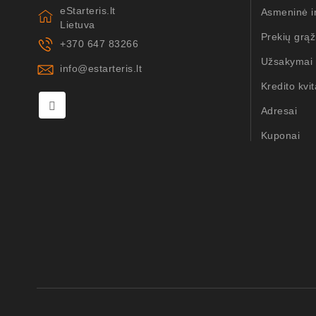
eStarteris.lt
Asmeninė i
Lietuva
Prekių grąž
+370 647 83266
Užsakymai
info@estarteris.lt
Kredito kvit
Adresai
Kuponai