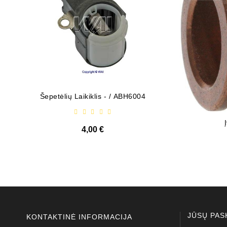
Šepetėlių Laikiklis - / ABH6004
Diodų P
4,00 €
JŪSŲ PAS
KONTAKTINĖ INFORMACIJA