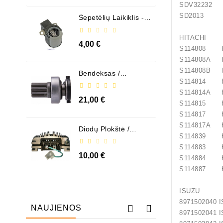
SDV32232
SD2013 
Šepetėlių Laikiklis - /
ABH6004
HITACHI
4,00 €
S114808 H
S114808A H
S114808B H
Bendeksas /
1006209661
S114814 H
S114814A H
21,00 €
S114815 H
S114817 H
S114817A H
Diodų Plokštė /
131505
S114839 H
S114883 H
10,00 €
S114884 H
S114887 H
ISUZU
8971502040 
NAUJIENOS
8971502041 