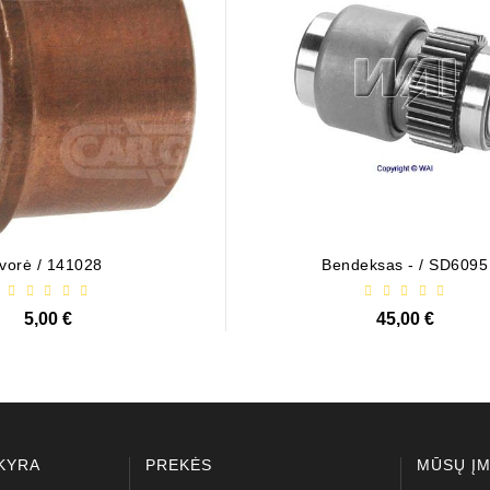
lokštė / 131505
Įvorė / 141028
Bendeksas - / SD6095
10,00 €
5,00 €
45,00 €
KYRA
PREKĖS
MŪSŲ Į