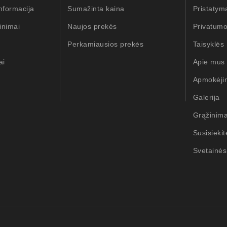
nformacija
Sumažinta kaina
Pristatym
inimai
Naujos prekės
Privatumo
Perkamiausios prekės
Taisyklės
ai
Apie mus
Apmokėji
Galerija
Grąžinim
Susisieki
Svetainės