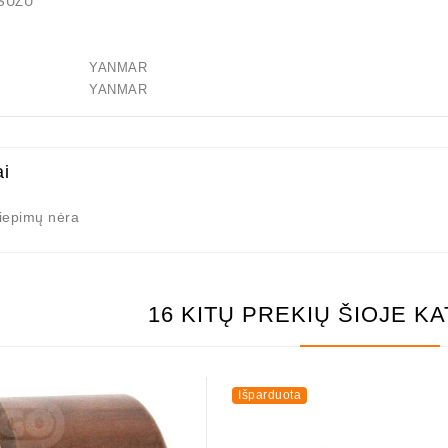
ISUZU
77010 YANMAR
77010 YANMAR
ai
liepimų nėra
as / 1006209661
16 KITŲ PREKIŲ ŠIOJE K
21,00 €
Išparduota