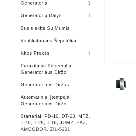
Generatoriai
Skriemuliai / Generatoria
Skriemuliai / Generatoriaus Sankabiniai
Komplektai / Rėlė Reg. + Diodų Plokštė
Šepetėlių Laikikliai / Generatoriaus
Guoliavietės / Generatoriaus
Generatorių Dalys
Susisiekite Su Mumis
Ventiliatoriaus Šepetėliai
Lengvujų - Krovininių Automobilių - Žemės Ūkio Ir Spec Techikai - LED Žibintai
LED ĮKRAUNAMI - ŠVIESTUVAI - PROŽEKTORIAI - ŽIBINTUVĖLIAI
Aušinimo Skystis-Antifrizas
Kitos Prekės
Parazitiniai Skriemuliai
Generatoriaus Diržo
Generatoriaus Diržas
Automatiniai Įtempėjai
Generatoriaus Diržo.
Starteriai: PD-10, DT-20, MTZ,
T-40, T-25, T-16, JUMZ, PAZ,
AMCODOR, ZIL-5301