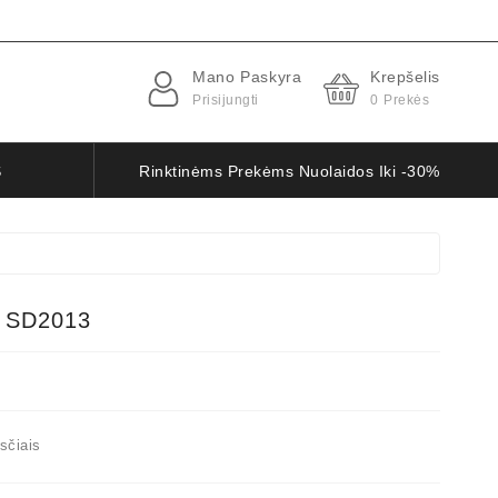
Mano Paskyra
Krepšelis
Prisijungti
0
Prekės
S
Rinktinėms Prekėms Nuolaidos Iki -30%
 SD2013
sčiais