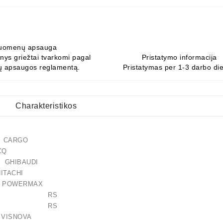
uomenų apsauga
ys griežtai tvarkomi pagal
Pristatymo informacija
 apsaugos reglamentą.
Pristatymas per 1-3 darbo di
Charakteristikos
 CARGO
585 CQ
HIBAUDI
 HITACHI
37 POWERMAX
-012RS RS
-027RS RS
 VISNOVA