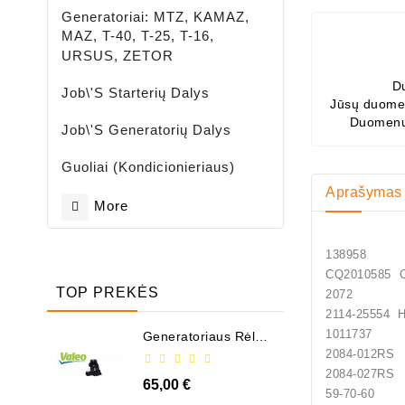
Generatoriai: MTZ, KAMAZ,
MAZ, T-40, T-25, T-16,
URSUS, ZETOR
D
Job\'s Starterių Dalys
Jūsų duomen
Duomenų
Job\'s Generatorių Dalys
Guoliai (kondicionieriaus)
Aprašymas
More
138958
CQ2010
TOP PREKĖS
2072 G
2114-25554
10117
Generatoriaus Rėlė -
/ 599101 ( VALEO )
2084
2084
65,00 €
59-70-60