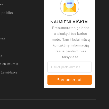
as
 politika
NAUJIENLAIŠKIAI
Prenumeratos galėsite
atsisakyti bet kuriuo
mas
metu. Tam tikslui mūsų
kontaktinę informaciją
rasite parduotuvės
as
taisyklėse.
te su mumis
 žemėlapis
Prenumeruoti