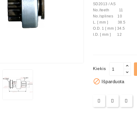
SD2013 / AS
No./teeth 11
us Paprasti
No./splines 10
L. [ mm ] 38.5
O.D. 1 [ mm ] 34.5
I.D. [ mm ] 12
Kiekis

Išparduota