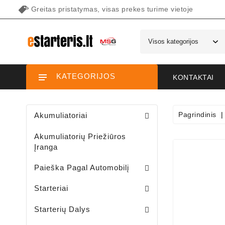
Greitas pristatymas, visas prekes turime vietoje
KATEGORIJOS
KONTAKTAI
Pagrindinis
Akumuliatoriai
Akumuliatorių Priežiūros
Įranga
Paieška Pagal Automobilį
Starteriai Motociklams / Sniego / Keturačių / Motorolerių
Starteriai Vandens Technikai
Sodo Traktoriukų Starteriai
Starteriai
Šepetėlių Laikikliai /starterio/
Starterių Priekiniai Dangteliai
Elektromagnetų Plunžeriai
Elektromagnetų Dangteliai
Starterių Galiniai Dangteliai
Starterių Dalys
Sodo Traktoriukų Generatoriai