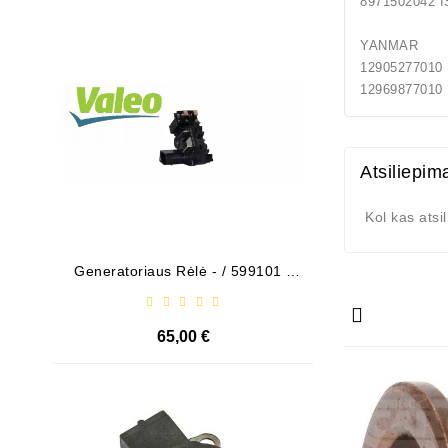
8971502042 
Išparduota
YANMAR
129052
129698
Atsiliepim
Kol kas atsi
Generatoriaus Rėlė - / 599101 (
Bendeks
VALEO )
65,00 €
Išparduota