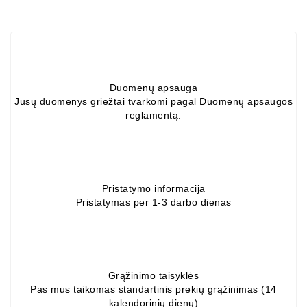
ZIL-
5301
Generatoriai:
MTZ,
KAMAZ,
Duomenų apsauga
MAZ,
Jūsų duomenys griežtai tvarkomi pagal Duomenų apsaugos
T-
reglamentą.
40,
T-
25,
T-
16,
Pristatymo informacija
URSUS,
Pristatymas per 1-3 darbo dienas
ZETOR
Job\'s
Starterių
Dalys
Grąžinimo taisyklės
Pas mus taikomas standartinis prekių grąžinimas (14
kalendorinių dienų)
Job\'s