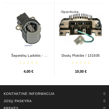
Išparduota
Šepetėlių Laikiklis - /
Diodų Plokštė / 131505
ABH6004
4,00 €
10,00 €
KONTAKTINĖ INFORMACIJA
JŪSŲ PASKYRA
PREKĖS