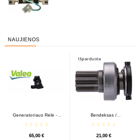
NAUJIENOS
Išparduota
Generatoriaus Rėlė - /
Bendeksas /
599101 ( VALEO )
1006209661
65,00 €
21,00 €