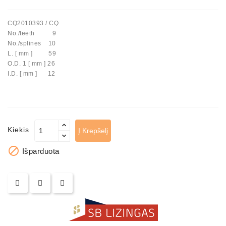
Automatiniai
CQ2010393 / CQ
Įtempėjai
No./teeth 9
Generatoriaus
No./splines 10
Diržo.
L. [ mm ] 59
O.D. 1 [ mm ] 26
Starteriai:
I.D. [ mm ] 12
PD-
10,
DT-
20,
MTZ,
Kiekis
Į Krepšelį
T-
40,

Išparduota
T-
25,
T-
16,
JUMZ,
PAZ,
AMCODOR,