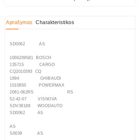
Generatorių
Dalys
Aprašymas
Charakteristikos
Guoliai
(kondicionieriaus)
SD0062 AS
DC
Varikliai
1006209581 BOSCH
135715 CARGO
DC
CQ2010393 CQ
Hidrovariklių
1894 GHIBAUDI
Paleidimo
1010850 POWERMAX
Rėlės
2081-062RS RS
52-42-07 VISNOVA
Plastikinis
SDV38188 WOODAUTO
Spaustukas
SD0062 AS
(kniedė)
AS
Diagnostikos
S0039 AS
Įranga