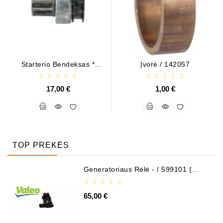
Starterio Bendeksas *
Įvorė / 142057
M191T95671
17,00 €
1,00 €
TOP PREKĖS
Generatoriaus Rėlė - / 599101 (
VALEO )
65,00 €