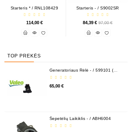
Starteris * / RNL108429
Starteris - / S9002SR
114,00 €
84,39 €
Bazinė
97,00 €
kaina
TOP PREKĖS
Generatoriaus Rėlė - / 599101 (
VALEO )
65,00 €
Šepetėlių Laikiklis - / ABH6004