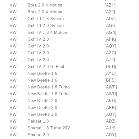
VW
Bora 2.0 4 Motion
[AZH]
VW
Bora 2.0 4 Motion
[AZJ]
VW
Golf III 1.8 Syncro
[ADZ]
VW
Golf III 2.0 Syncro
[AGG]
VW
Golf IV 1.8 4 Motion
[AGN]
VW
Golf IV 2.0
[APK]
VW
Golf IV 2.0
[AQY]
VW
Golf IV 2.0
[AZG]
VW
Golf IV 2.0
[AZJ]
VW
Golf IV 2.0 Bi-Fuel
[BEH]
VW
New Beetle 1.6
[AYD]
VW
New Beetle 1.6
[BFS]
VW
New Beetle 1.8 Turbo
[AWP]
VW
New Beetle 1.8 Turbo
[AWU]
VW
New Beetle 2.0
[AEG]
VW
New Beetle 2.0
[APK]
VW
New Beetle 2.0
[AQY]
VW
Passat 1.8
[ADZ]
VW
Sharan 1.8 Turbo 20V
[AJH]
VW
Sharan 2.0
[ADY]