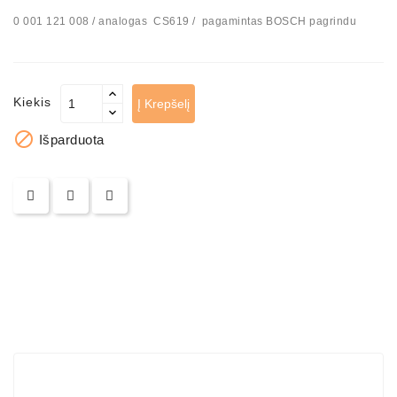
0 001 121 008 / analogas CS619 / pagamintas BOSCH pagrindu
Kiekis
Į Krepšelį

Išparduota