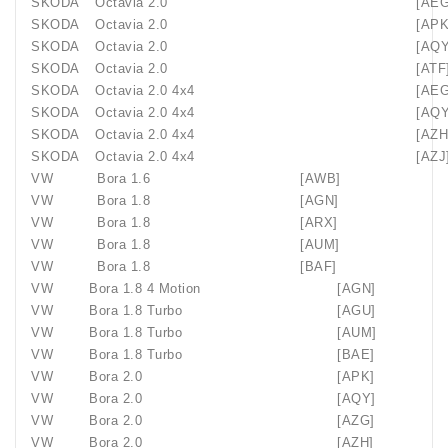
SKODA
Octavia 2.0
[AEG
SKODA
Octavia 2.0
[APK
SKODA
Octavia 2.0
[AQY
SKODA
Octavia 2.0
[ATF
SKODA
Octavia 2.0 4x4
[AEG
SKODA
Octavia 2.0 4x4
[AQY
SKODA
Octavia 2.0 4x4
[AZH
SKODA
Octavia 2.0 4x4
[AZJ
VW
Bora 1.6
[AWB]
VW
Bora 1.8
[AGN]
VW
Bora 1.8
[ARX]
VW
Bora 1.8
[AUM]
VW
Bora 1.8
[BAF]
VW
Bora 1.8 4 Motion
[AGN]
VW
Bora 1.8 Turbo
[AGU]
VW
Bora 1.8 Turbo
[AUM]
VW
Bora 1.8 Turbo
[BAE]
VW
Bora 2.0
[APK]
VW
Bora 2.0
[AQY]
VW
Bora 2.0
[AZG]
VW
Bora 2.0
[AZH]