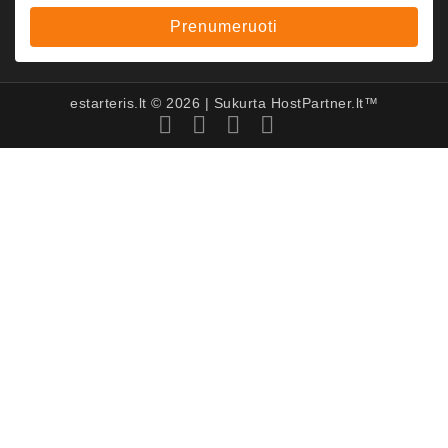
Prenumeruoti
estarteris.lt ©
2026
| Sukurta
HostPartner.lt™