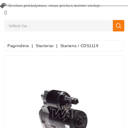
Greitas pristatymas, visas prekes turime vietoje
CATEGORY
Pagrindinis
Starteriai
Starteris / CDS1119