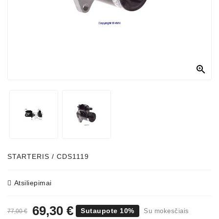

STARTERIS / CDS1119
Atsiliepimai
69,30 €
Sutaupote 10%
Su mokesčiais
77,00 €