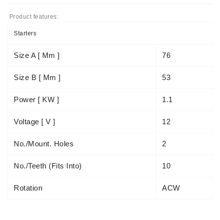
Product features:
Starters
Size A [ Mm ]
76
Size B [ Mm ]
53
Power [ KW ]
1.1
Voltage [ V ]
12
No./mount. Holes
2
No./teeth (fits Into)
10
Rotation
ACW