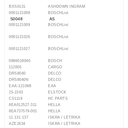
BXS0131
ASHDOWN INGRAM
0001121008
BOSCHList
S0048
AS
0001121009
BOSCHList
0001121026
BOSCHList
0001121027
BOSCHList
0986018040
BOSCH
112005
CARGO
DRS8040
DELCO
DRS8040N
DELCO
EAA-121098
EAA
25-2243
ELSTOCK
CS1119
HC PARTS
8EA012527-311
HELLA
8EA737579-001
HELLA
11.131.137
ISKRA / LETRIKA
AZE2634
ISKRA / LETRIKA