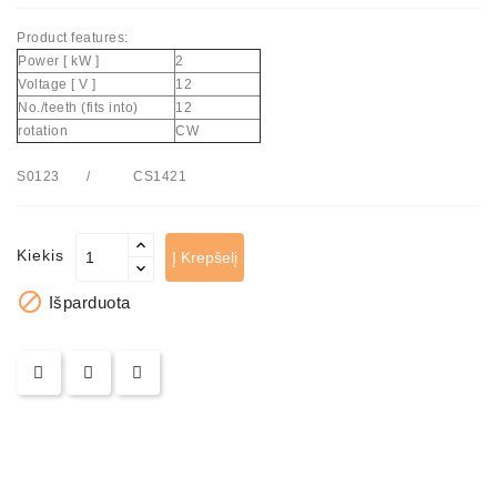
Product features:
Power [ kW ]
2
Voltage [ V ]
12
No./teeth (fits into)
12
rotation
CW
S0123 / CS1421
Kiekis
Į Krepšelį

Išparduota