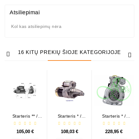
Atsiliepimai
Kol kas atsiliepimų nėra
16 KITŲ PREKIŲ ŠIOJE KATEGORIJOJE
Starteris ** /
Starteris * /
Starteris * /
CDS1336
17717N
243708835
105,00 €
108,03 €
228,95 €