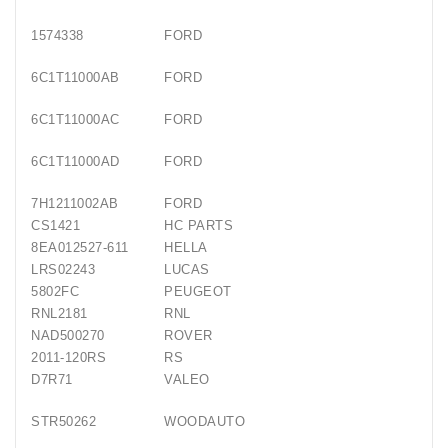
1574338
FORD
6C1T11000AB
FORD
6C1T11000AC
FORD
6C1T11000AD
FORD
7H1211002AB
FORD
CS1421
HC PARTS
8EA012527-611
HELLA
LRS02243
LUCAS
5802FC
PEUGEOT
RNL2181
RNL
NAD500270
ROVER
2011-120RS
RS
D7R71
VALEO
STR50262
WOODAUTO