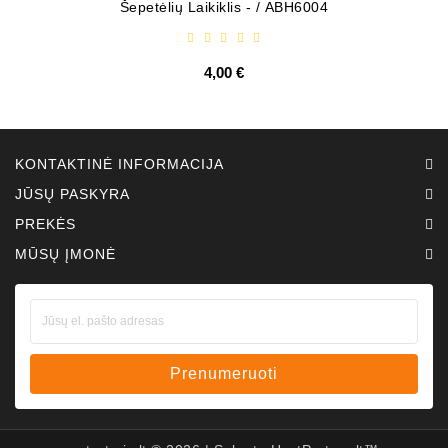
Šepetėlių Laikiklis - / ABH6004
4,00 €
KONTAKTINĖ INFORMACIJA
JŪSŲ PASKYRA
PREKĖS
MŪSŲ ĮMONĖ
Prenumeruoti