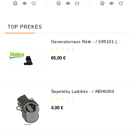
TOP PREKĖS
Generatoriaus Rėlė - / 599101 (
VALEO )
65,00 €
Šepetėlių Laikiklis - / ABH6004
4,00 €