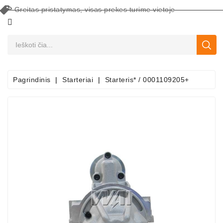
Greitas pristatymas, visas prekes turime vietoje
CATEGORY
Pagrindinis
Starteriai
Starteris* / 0001109205+