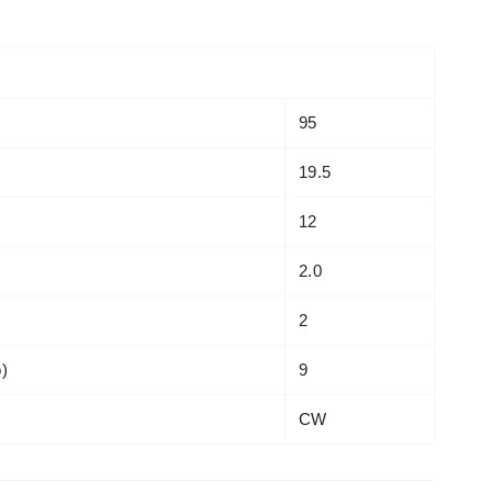
95
19.5
12
2.0
2
o)
9
CW