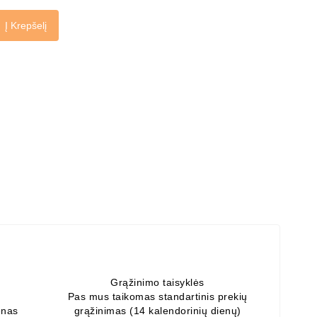
Į Krepšelį
Grąžinimo taisyklės
Pas mus taikomas standartinis prekių
enas
grąžinimas (14 kalendorinių dienų)