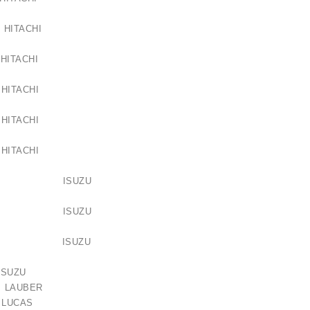
HITACHI
HITACHI
HITACHI
HITACHI
HITACHI
7549-2 ISUZU
as / 1006209661
9977-2 ISUZU
21,00 €
8542-0 ISUZU
ISUZU
 LAUBER
8 LUCAS