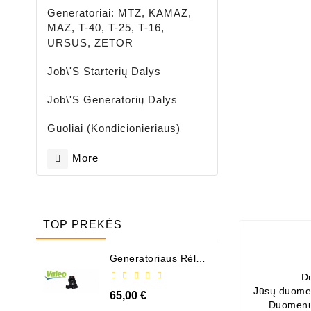
Generatoriai: MTZ, KAMAZ,
MAZ, T-40, T-25, T-16,
URSUS, ZETOR
Job\'s Starterių Dalys
Job\'s Generatorių Dalys
Guoliai (kondicionieriaus)
More
TOP PREKĖS
Generatoriaus Rėlė -
/ 599101 ( VALEO )
D
Jūsų duomen
65,00 €
Duomenų