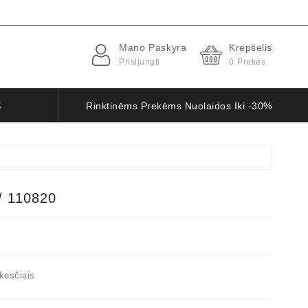
Mano Paskyra
Krepšelis
Prisijungti
0
Prekės
S
Rinktinėms Prekėms Nuolaidos Iki -30%
/ 110820
kesčiais