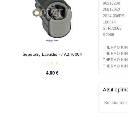
88213
205130
2014
18067N
STR72063
S2006 
THERMO 
THERM
Šepetėlių Laikiklis - / ABH6004
Diodų P
THERM
THERMO
4,00 €
Atsiliepim
Kol kas atsi