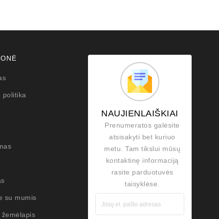
MONĖ
as
 politika
NAUJIENLAIŠKIAI
Prenumeratos galėsite
atsisakyti bet kuriuo
mas
metu. Tam tikslui mūsų
kontaktinę informaciją
rasite parduotuvės
as
taisyklėse.
te su mumis
 žemėlapis