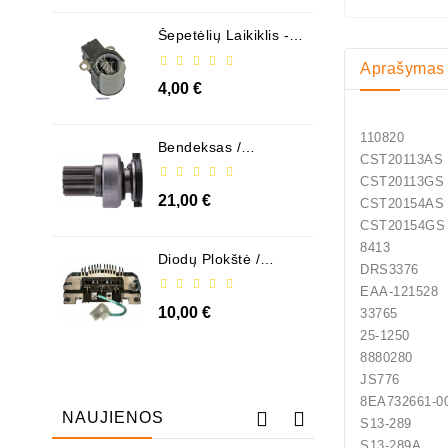
Šepetėlių Laikiklis - /
ABH6004
Aprašymas
4,00 €
110820
Bendeksas /
CST20
1006209661
CST20
21,00 €
CST20
CST20
8413 
Diodų Plokštė /
DRS337
131505
EAA-
10,00 €
3376
25-1250 
8880280
JS776 H
8EA732
NAUJIENOS
S13-289 H
S13-289A