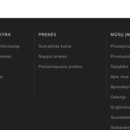
KYRA
PREKĖS
MŪSŲ Į
nformacija
Sumažinta kaina
Pristatym
inimai
Naujos prekės
Privatumo
Perkamiausios prekės
Taisyklės
ai
Apie mus
Apmokėji
Galerija
Grąžinim
Susisieki
Svetainės