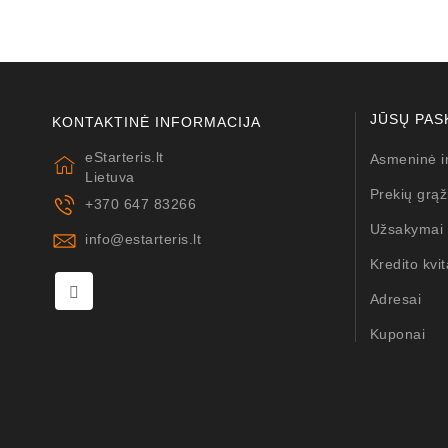
JŪSŲ PAS
KONTAKTINĖ INFORMACIJA
eStarteris.lt
Asmeninė i
Lietuva
Prekių grąž
+370 647 83266
Užsakymai
info@estarteris.lt
Kredito kvit
Adresai
Kuponai