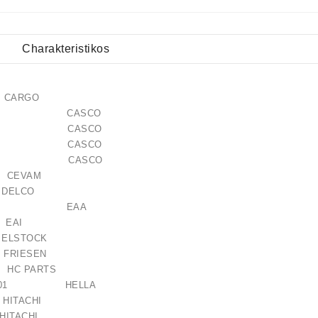
Charakteristikos
 CARGO
113AS CASCO
113GS CASCO
154AS CASCO
154GS CASCO
CEVAM
6 DELCO
121528 EAA
5 EAI
ELSTOCK
 FRIESEN
C PARTS
661-001 HELLA
ITACHI
 HITACHI