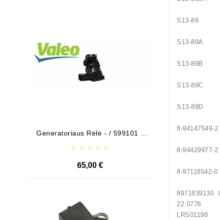
Išparduota
S13-89 
S13-89A 
S13-89B 
S13-89C 
S13-89D 
8-9414
Generatoriaus Rėlė - / 599101 (
Bendeks
VALEO )
8-9442
65,00 €
8-9711
8971839130 
Išparduota
22.0776
LRS0119