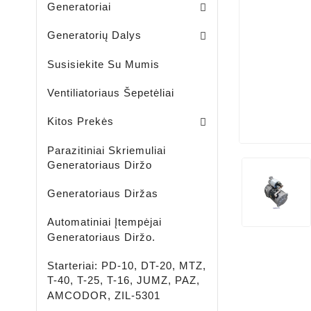
Generatoriai
Skriemuliai / Generatoria
Skriemuliai / Generatoriaus Sankabiniai
Komplektai / Rėlė Reg. + Diodų Plokštė
Šepetėlių Laikikliai / Generatoriaus
Guoliavietės / Generatoriaus
Generatorių Dalys
Susisiekite Su Mumis
Ventiliatoriaus Šepetėliai
Lengvujų - Krovininių Automobilių - Žemės Ūkio Ir Spec Techikai - LED Žibintai
LED ĮKRAUNAMI - ŠVIESTUVAI - PROŽEKTORIAI - ŽIBINTUVĖLIAI
Aušinimo Skystis-Antifrizas
Kitos Prekės
Parazitiniai Skriemuliai
Generatoriaus Diržo
Generatoriaus Diržas
Automatiniai Įtempėjai
Generatoriaus Diržo.
Starteriai: PD-10, DT-20, MTZ,
T-40, T-25, T-16, JUMZ, PAZ,
AMCODOR, ZIL-5301