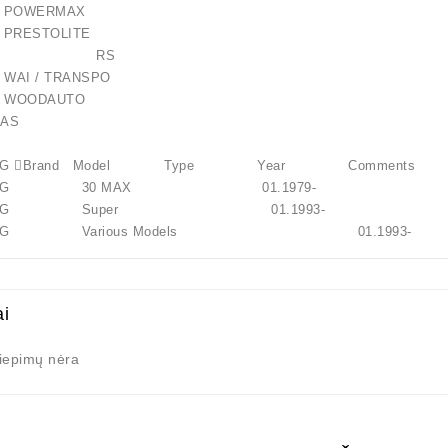
280 POWERMAX
52 PRESTOLITE
-006RS RS
 WAI / TRANSPO
 WOODAUTO
AS
KING Brand Model Type Year Comments
O KING 30 MAX 01.1979-
lokštė / 131505
O KING Super 01.1993-
 KING Various Models 01.1993-
10,00 €
ai
liepimų nėra