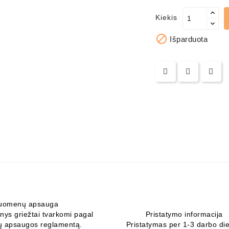
Kiekis

Išparduota
uomenų apsauga
ys griežtai tvarkomi pagal
Pristatymo informacija
 apsaugos reglamentą.
Pristatymas per 1-3 darbo di