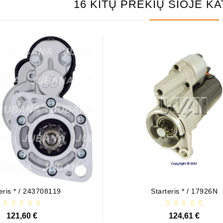
16 KITŲ PREKIŲ ŠIOJE K
eris * / 243708119
Starteris * / 17926N
121,60 €
124,61 €