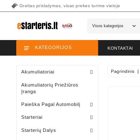
Greitas pristatymas, visas prekes turime vietoje
KATEGORIJOS
KONTAKTAI
Pagrindinis
Akumuliatoriai
Akumuliatorių Priežiūros
Įranga
Paieška Pagal Automobilį
Starteriai Motociklams / Sniego / Keturačių / Motorolerių
Starteriai Vandens Technikai
Sodo Traktoriukų Starteriai
Starteriai
Šepetėlių Laikikliai /starterio/
Starterių Priekiniai Dangteliai
Elektromagnetų Plunžeriai
Elektromagnetų Dangteliai
Starterių Galiniai Dangteliai
Starterių Dalys
Sodo Traktoriukų Generatoriai