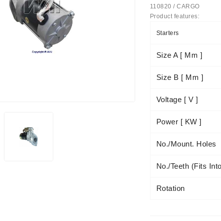
110820 / CARGO
Product features:
us Paprasti
Starters
Size A [ Mm ]
Size B [ Mm ]
Voltage [ V ]
Power [ KW ]
No./mount. Holes
No./teeth (fits Int
Rotation