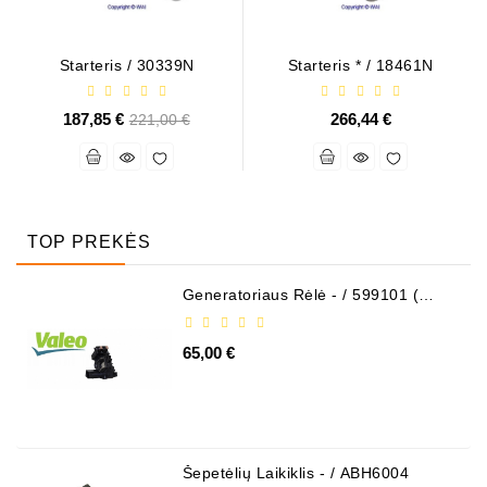
Starteris / 30339N
Starteris * / 18461N
187,85 €
Bazinė
266,44 €
221,00 €
kaina
TOP PREKĖS
Generatoriaus Rėlė - / 599101 (
VALEO )
65,00 €
Šepetėlių Laikiklis - / ABH6004