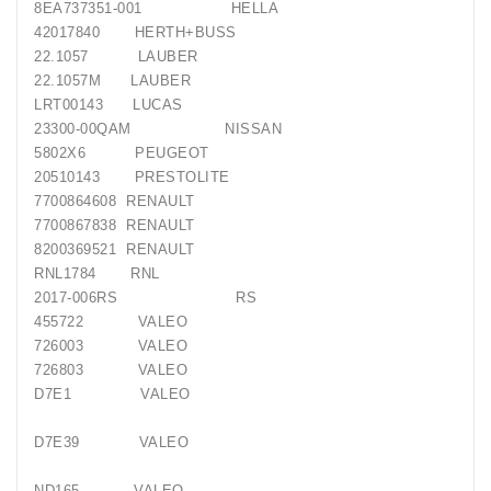
8EA737351-001 HELLA
42017840 HERTH+BUSS
22.1057 LAUBER
22.1057M LAUBER
LRT00143 LUCAS
23300-00QAM NISSAN
5802X6 PEUGEOT
20510143 PRESTOLITE
7700864608 RENAULT
7700867838 RENAULT
8200369521 RENAULT
RNL1784 RNL
2017-006RS RS
455722 VALEO
726003 VALEO
726803 VALEO
D7E1 VALEO
D7E39 VALEO
ND165 VALEO