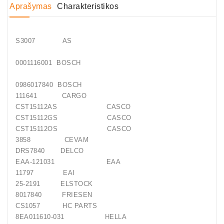
Aprašymas
Charakteristikos
Generatorių
Remontas
S3007 AS
Starterių
Remontas
0001116001 BOSCH
0986017840 BOSCH
111641 CARGO
CST15112AS CASCO
CST15112GS CASCO
CST15112OS CASCO
3858 CEVAM
DRS7840 DELCO
EAA-121031 EAA
11797 EAI
25-2191 ELSTOCK
8017840 FRIESEN
CS1057 HC PARTS
8EA011610-031 HELLA