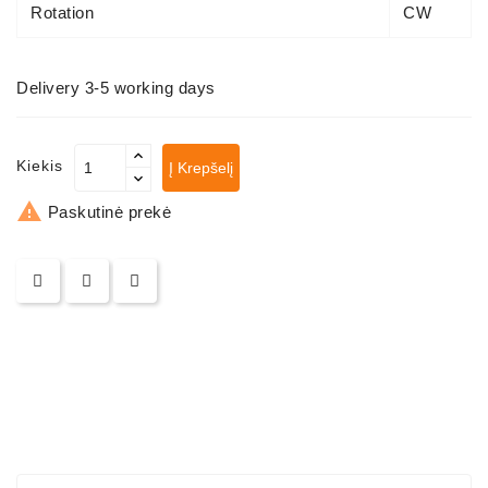
ZIL-
Rotation
CW
5301
Generatoriai:
Delivery 3-5 working days
MTZ,
KAMAZ,
MAZ,
Kiekis
Į Krepšelį
T-
40,

Paskutinė prekė
T-
25,
T-
16,
URSUS,
ZETOR
Job\'s
Starterių
Dalys
Job\'s