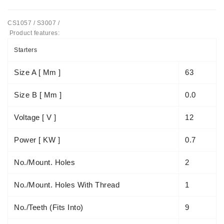
Automatiniai
CS1057 / S3007 /
Įtempėjai
Product features:
Generatoriaus
Diržo.
Starters
Starteriai:
Size A [ Mm ]
63
PD-
10,
Size B [ Mm ]
0.0
DT-
20,
Voltage [ V ]
12
MTZ,
T-
Power [ KW ]
0.7
40,
T-
No./mount. Holes
2
25,
T-
No./mount. Holes With Thread
1
16,
JUMZ,
PAZ,
No./teeth (fits Into)
9
AMCODOR,