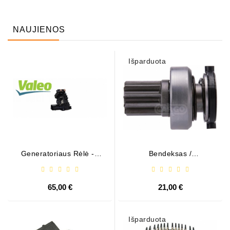
NAUJIENOS
Išparduota
Generatoriaus Rėlė - /
Bendeksas /
599101 ( VALEO )
1006209661
65,00 €
21,00 €
Išparduota