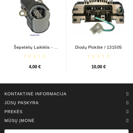
Šepetėlių Laikiklis - /
Diodų Plokštė / 131505
ABH6004
4,00 €
10,00 €
KONTAKTINĖ INFORMACIJA
JŪSŲ PASKYRA
PREKĖS
MŪSŲ ĮMONĖ