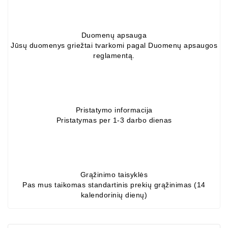
Generatorių
Dalys
Duomenų apsauga
Guoliai
Jūsų duomenys griežtai tvarkomi pagal Duomenų apsaugos
(kondicionieriaus)
reglamentą.
DC
Varikliai
DC
Pristatymo informacija
Pristatymas per 1-3 darbo dienas
Hidrovariklių
Paleidimo
Rėlės
Plastikinis
Grąžinimo taisyklės
Spaustukas
Pas mus taikomas standartinis prekių grąžinimas (14
(kniedė)
kalendorinių dienų)
Diagnostikos
Įranga