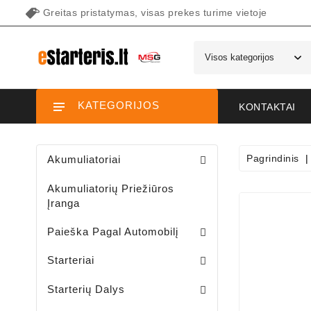
Greitas pristatymas, visas prekes turime vietoje
KATEGORIJOS
KONTAKTAI
Pagrindinis
Akumuliatoriai
Akumuliatorių Priežiūros
Įranga
Paieška Pagal Automobilį
Starteriai Motociklams / Sniego / Keturačių / Motorolerių
Starteriai Vandens Technikai
Sodo Traktoriukų Starteriai
Starteriai
Šepetėlių Laikikliai /starterio/
Starterių Priekiniai Dangteliai
Elektromagnetų Plunžeriai
Elektromagnetų Dangteliai
Starterių Galiniai Dangteliai
Starterių Dalys
Sodo Traktoriukų Generatoriai