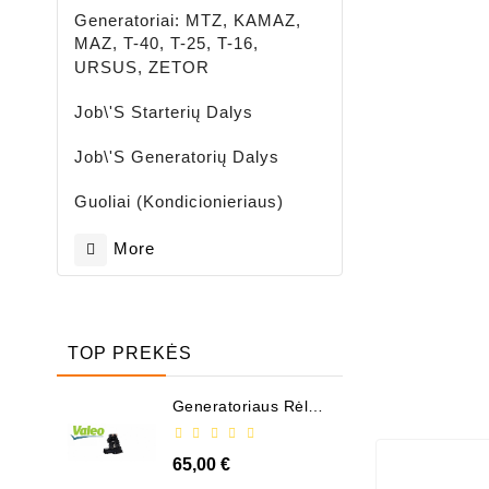
Generatoriai: MTZ, KAMAZ,
MAZ, T-40, T-25, T-16,
URSUS, ZETOR
Job\'s Starterių Dalys
Job\'s Generatorių Dalys
Guoliai (kondicionieriaus)
More
TOP PREKĖS
Generatoriaus Rėlė -
/ 599101 ( VALEO )
65,00 €