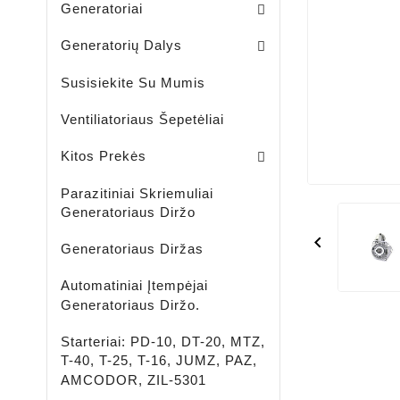
Generatoriai
Skriemuliai / Generatoria
Skriemuliai / Generatoriaus Sankabiniai
Komplektai / Rėlė Reg. + Diodų Plokštė
Šepetėlių Laikikliai / Generatoriaus
Guoliavietės / Generatoriaus
Generatorių Dalys
Susisiekite Su Mumis
Ventiliatoriaus Šepetėliai
Lengvujų - Krovininių Automobilių - Žemės Ūkio Ir Spec Techikai - LED Žibintai
LED ĮKRAUNAMI - ŠVIESTUVAI - PROŽEKTORIAI - ŽIBINTUVĖLIAI
Aušinimo Skystis-Antifrizas
Kitos Prekės
Parazitiniai Skriemuliai
Generatoriaus Diržo

Generatoriaus Diržas
Automatiniai Įtempėjai
Generatoriaus Diržo.
Starteriai: PD-10, DT-20, MTZ,
T-40, T-25, T-16, JUMZ, PAZ,
AMCODOR, ZIL-5301