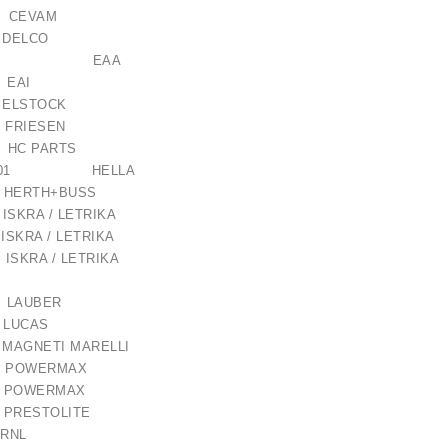
CEVAM
0 DELCO
121103 EAA
3 EAI
ELSTOCK
 FRIESEN
C PARTS
659-001 HELLA
00 HERTH+BUSS
7 ISKRA / LETRIKA
ISKRA / LETRIKA
ISKRA / LETRIKA
as / 1006209661
 LAUBER
2 LUCAS
21,00 €
0 MAGNETI MARELLI
36 POWERMAX
336 POWERMAX
92 PRESTOLITE
80 RNL