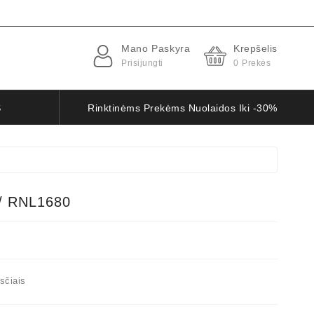
Mano Paskyra
Krepšelis
Prisijungti
0
Prekės
S
Rinktinėms Prekėms Nuolaidos Iki -30%
/ RNL1680
sčiais