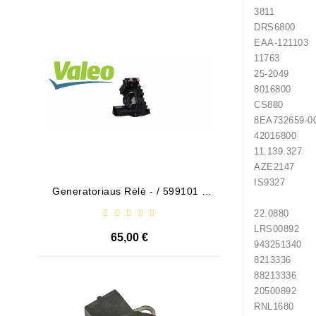
3811 
Išparduota
DRS680
EAA-
1176
25-2049 
8016800
CS880 H
8EA732
420168
11.139.32
AZE2147 
IS9327 
Generatoriaus Rėlė - / 599101 (
Bendeks
VALEO )
22.0880
LRS0089
65,00 €
94325134
82133
88213
Išparduota
205008
RNL16