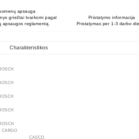
uomenų apsauga
ys griežtai tvarkomi pagal
Pristatymo informacija
 apsaugos reglamentą.
Pristatymas per 1-3 darbo di
Charakteristikos
25 BOSCH
26 BOSCH
03 BOSCH
04 BOSCH
00 BOSCH
 CARGO
112AS CASCO