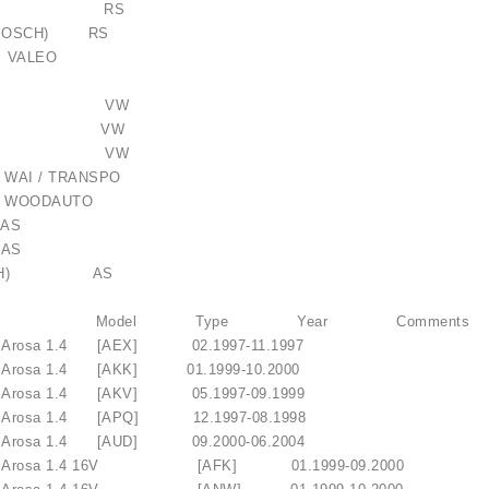
-102RS RS
04RS(BOSCH) RS
 VALEO
11023S VW
11023SX VW
11025B VW
 WAI / TRANSPO
 WOODAUTO
lokštė / 131505
AS
AS
BOSCH) AS
10,00 €
Brand Model Type Year Comments
osa 1.4 [AEX] 02.1997-11.1997
osa 1.4 [AKK] 01.1999-10.2000
osa 1.4 [AKV] 05.1997-09.1999
osa 1.4 [APQ] 12.1997-08.1998
osa 1.4 [AUD] 09.2000-06.2004
rosa 1.4 16V [AFK] 01.1999-09.2000