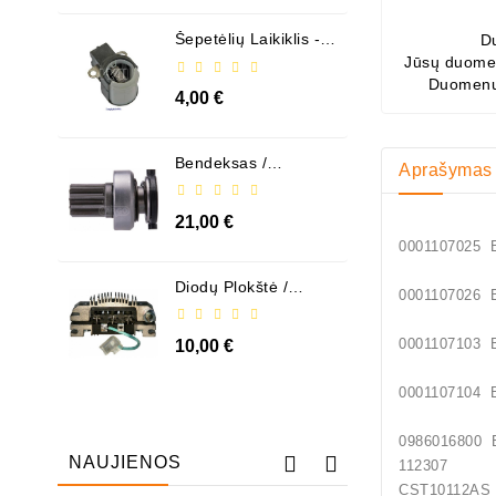
Šepetėlių Laikiklis - /
D
ABH6004
Jūsų duomen
Duomenų
4,00 €
Bendeksas /
Aprašymas
1006209661
21,00 €
00011070
Diodų Plokštė /
00011070
131505
00011071
10,00 €
00011071
09860168
NAUJIENOS
112307
CST10