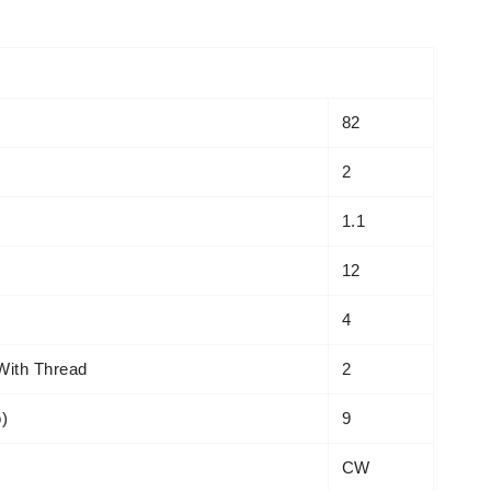
82
2
1.1
12
4
With Thread
2
o)
9
CW