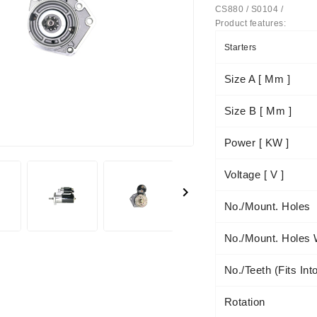
CS880 / S0104 /
Product features:
us Paprasti
Starters
Size A [ Mm ]
Size B [ Mm ]
Power [ KW ]
Voltage [ V ]

No./mount. Holes
No./mount. Holes 
No./teeth (fits Int
Rotation