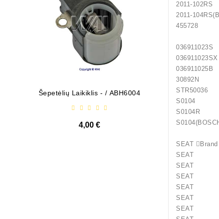
2011
2011-1
455728
0369
0369
0369
30892N
STR50036
Šepetėlių Laikiklis - / ABH6004
Diodų P
S0104 
S0104R 
S0104(
4,00 €
SEAT 
SEAT Ar
SEAT Ar
SEAT Ar
SEAT Ar
SEAT Ar
SEAT A