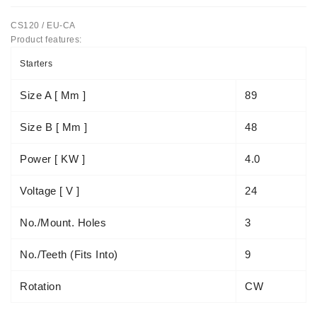
Automatiniai
CS120 / EU-CA
Įtempėjai
Product features:
Generatoriaus
Starters
Diržo.
Size A [ Mm ]
89
Starteriai:
PD-
Size B [ Mm ]
48
10,
DT-
20,
Power [ KW ]
4.0
MTZ,
T-
Voltage [ V ]
24
40,
T-
No./mount. Holes
3
25,
T-
No./teeth (fits Into)
9
16,
JUMZ,
Rotation
CW
PAZ,
AMCODOR,