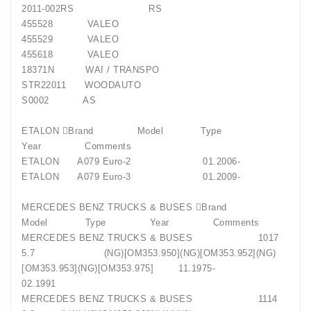
2011-002RS RS
455528 VALEO
455529 VALEO
455618 VALEO
18371N WAI / TRANSPO
STR22011 WOODAUTO
S0002 AS
ETALON Brand Model Type
Year Comments
ETALON A079 Euro-2 01.2006-
ETALON A079 Euro-3 01.2009-
MERCEDES BENZ TRUCKS & BUSES Brand
Model Type Year Comments
MERCEDES BENZ TRUCKS & BUSES 1017
5.7 (NG)[OM353.950](NG)[OM353.952](NG)
[OM353.953](NG)[OM353.975] 11.1975-
02.1991
MERCEDES BENZ TRUCKS & BUSES 1114