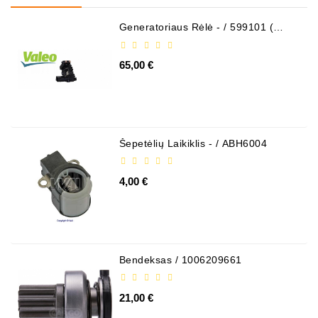
Generatoriaus Rėlė - / 599101 (
VALEO )
65,00 €
Šepetėlių Laikiklis - / ABH6004
4,00 €
Bendeksas / 1006209661
21,00 €