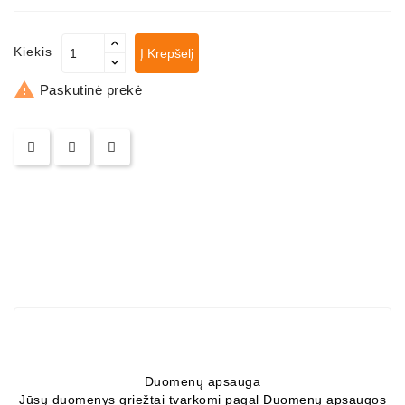
ZIL-
5301
Kiekis
Į Krepšelį
Generatoriai:

MTZ,
Paskutinė prekė
KAMAZ,
MAZ,
T-
40,
T-
25,
T-
16,
URSUS,
ZETOR
Job\'s
Starterių
Dalys
Duomenų apsauga
Jūsų duomenys griežtai tvarkomi pagal Duomenų apsaugos
Job\'s