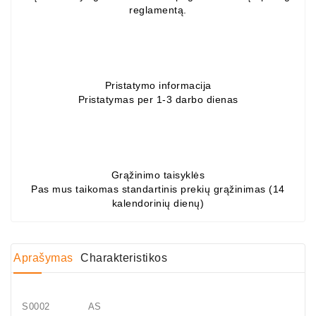
reglamentą.
Generatorių
Dalys
Guoliai
(kondicionieriaus)
Pristatymo informacija
Pristatymas per 1-3 darbo dienas
DC
Varikliai
DC
Hidrovariklių
Grąžinimo taisyklės
Paleidimo
Pas mus taikomas standartinis prekių grąžinimas (14
Rėlės
kalendorinių dienų)
Plastikinis
Spaustukas
Aprašymas
Charakteristikos
(kniedė)
Diagnostikos
Įranga
S0002 AS