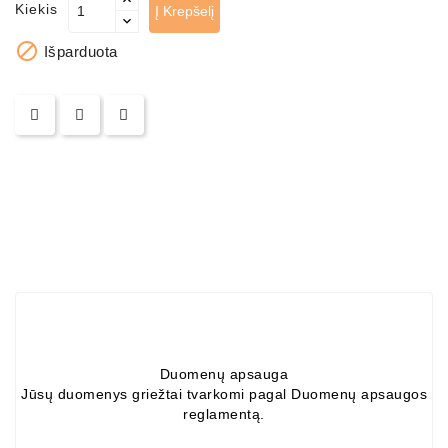
ZIL-
Kiekis
Į Krepšelį
5301

Išparduota
Generatoriai:
MTZ,
KAMAZ,
MAZ,
T-
40,
T-
25,
T-
16,
URSUS,
ZETOR
Job\'s
Duomenų apsauga
Starterių
Jūsų duomenys griežtai tvarkomi pagal Duomenų apsaugos
Dalys
reglamentą.
Job\'s