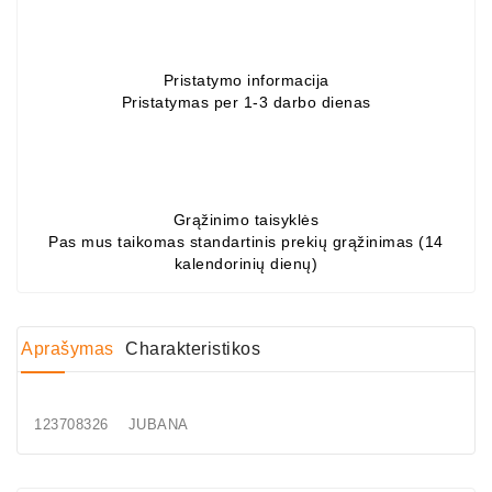
Generatorių
Dalys
Pristatymo informacija
Guoliai
Pristatymas per 1-3 darbo dienas
(kondicionieriaus)
DC
Varikliai
Grąžinimo taisyklės
DC
Pas mus taikomas standartinis prekių grąžinimas (14
Hidrovariklių
kalendorinių dienų)
Paleidimo
Rėlės
Aprašymas
Charakteristikos
Plastikinis
Spaustukas
(kniedė)
123708326 JUBANA
Diagnostikos
Įranga