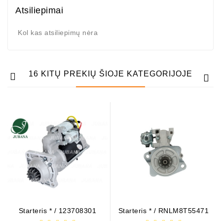
Atsiliepimai
Generatorių
Remontas
Kol kas atsiliepimų nėra
Starterių
Remontas
16 KITŲ PREKIŲ ŠIOJE KATEGORIJOJE
Starteris * / 123708301
Starteris * / RNLM8T55471