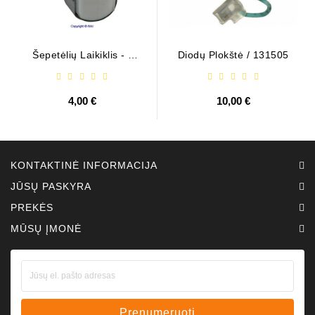
Šepetėlių Laikiklis - /
Diodų Plokštė / 131505
ABH6004
4,00 €
10,00 €
KONTAKTINĖ INFORMACIJA
JŪSŲ PASKYRA
PREKĖS
MŪSŲ ĮMONĖ
Prenumeruoti