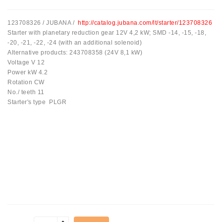
Automatiniai
123708326 / JUBANA /
http://catalog.jubana.com/lt/starter/123708326
Įtempėjai
Starter with planetary reduction gear 12V 4,2 kW; SMD -14, -15, -18,
Generatoriaus
-20, -21, -22, -24 (with an additional solenoid)
Diržo.
Alternative products: 243708358 (24V 8,1 kW)
Voltage V 12
Starteriai:
Power kW 4.2
PD-
Rotation CW
10,
No./ teeth 11
DT-
Starter's type PLGR
20,
MTZ,
T-
40,
T-
25,
T-
16,
JUMZ,
PAZ,
AMCODOR,