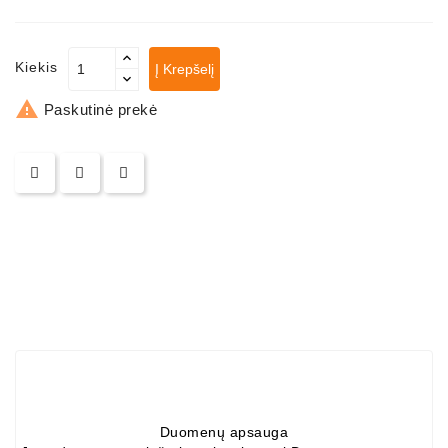
ZIL-
5301
Kiekis
Į Krepšelį
Generatoriai:
MTZ,

Paskutinė prekė
KAMAZ,
MAZ,
T-
40,
T-
25,
T-
16,
URSUS,
ZETOR
Job\'s
Starterių
Dalys
Duomenų apsauga
Job\'s