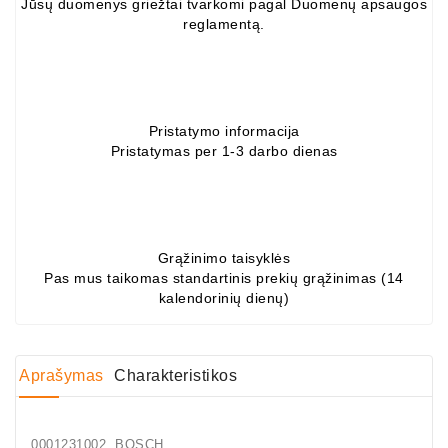
Jūsų duomenys griežtai tvarkomi pagal Duomenų apsaugos
Generatorių
reglamentą.
Dalys
Guoliai
(kondicionieriaus)
Pristatymo informacija
DC
Pristatymas per 1-3 darbo dienas
Varikliai
DC
Hidrovariklių
Grąžinimo taisyklės
Paleidimo
Pas mus taikomas standartinis prekių grąžinimas (14
Rėlės
kalendorinių dienų)
Plastikinis
Spaustukas
(kniedė)
Aprašymas
Charakteristikos
Diagnostikos
Įranga
0001231002 BOSCH