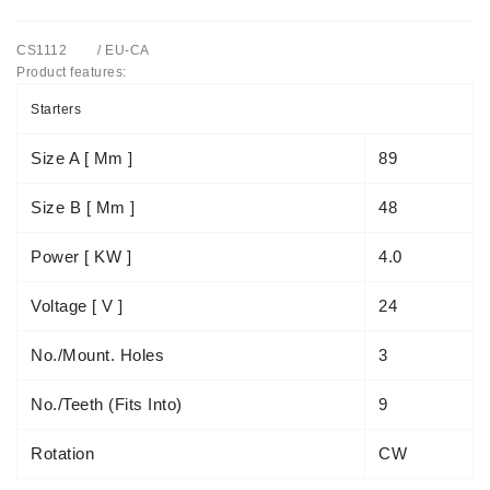
Automatiniai
CS1112 / EU-CA
Įtempėjai
Product features:
Generatoriaus
Diržo.
Starters
Starteriai:
Size A [ Mm ]
89
PD-
10,
Size B [ Mm ]
48
DT-
20,
Power [ KW ]
4.0
MTZ,
T-
Voltage [ V ]
24
40,
T-
No./mount. Holes
3
25,
T-
No./teeth (fits Into)
9
16,
JUMZ,
PAZ,
Rotation
CW
AMCODOR,