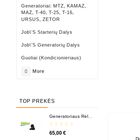
Generatoriai: MTZ, KAMAZ,
MAZ, T-40, T-25, T-16,
URSUS, ZETOR
Job\'s Starterių Dalys
Job\'s Generatorių Dalys
Guoliai (kondicionieriaus)
More
TOP PREKĖS
Generatoriaus Rėlė -
/ 599101 ( VALEO )
65,00 €
D