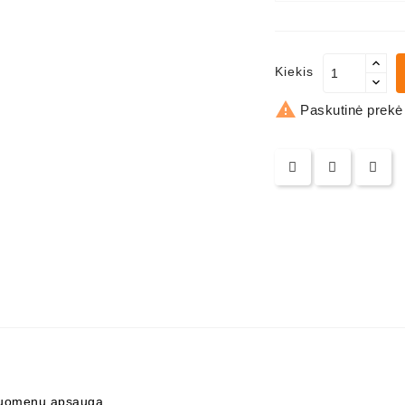
Kiekis

Paskutinė prekė
uomenų apsauga