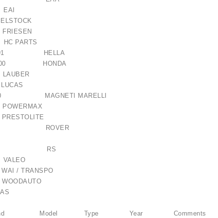
0 EAI
ELSTOCK
 FRIESEN
C PARTS
611-091 HELLA
P9M-E00 HONDA
 LAUBER
3 LUCAS
00740 MAGNETI MARELLI
09 POWERMAX
23 PRESTOLITE
0790 ROVER
as / 1006209661
-046RS RS
 VALEO
21,00 €
 WAI / TRANSPO
 WOODAUTO
AS
Brand Model Type Year Comments