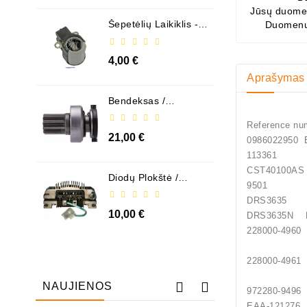
Jūsų duomen
Šepetėlių Laikiklis - /
Duomenų
ABH6004
4,00 €
Aprašymas
Bendeksas /
1006209661
Reference nu
21,00 €
09860229
113361
CST40
Diodų Plokštė /
9501 
131505
DRS363
10,00 €
DRS3635
22800
22800
NAUJIENOS
97228
EAA-