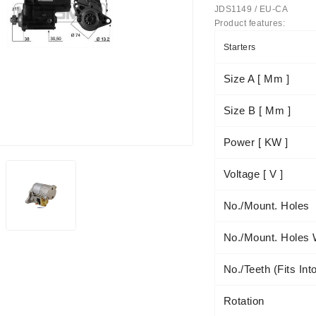
JDS1149 / EU-CA
Product features:
us Paprasti
Starters
Size A [ Mm ]
Size B [ Mm ]
Power [ KW ]
Voltage [ V ]
No./mount. Holes
No./mount. Holes 
No./teeth (fits Int
Rotation