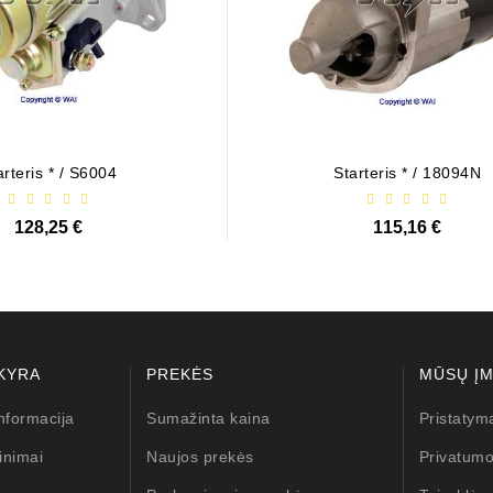
arteris * / S6004
Starteris * / 18094N
128,25 €
115,16 €
KYRA
PREKĖS
MŪSŲ Į
nformacija
Sumažinta kaina
Pristatym
inimai
Naujos prekės
Privatumo