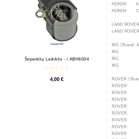
HONDA A
HONDA Ci
LAND RO
LAND ROV
MG Bra
MG MG
MG ZR
Šepetėlių Laikiklis - / ABH6004
Diodų P
MG ZS 
4,00 €
ROVER 
ROVER 2
ROVER 22
ROVER 25
ROVER 4
ROVER 4
ROVER 4
ROVER 45
ROVER 62