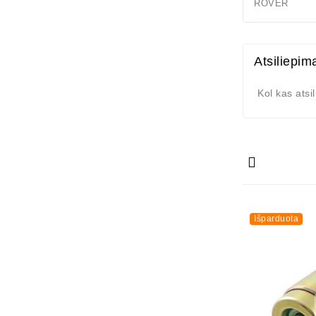
ROVER Str
Atsiliepim
Kol kas atsi
Išparduota