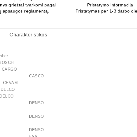
ys griežtai tvarkomi pagal
Pristatymo informacija
 apsaugos reglamentą.
Pristatymas per 1-3 darbo di
Charakteristikos
mber
50 BOSCH
 CARGO
100AS CASCO
CEVAM
5 DELCO
N DELCO
0-4960 DENSO
0-4961 DENSO
0-9496 DENSO
121276 EAA