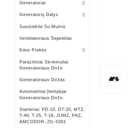
Generatoriai
Skriemuliai / Generatoria
Skriemuliai / Generatoriaus Sankabiniai
Komplektai / Rėlė Reg. + Diodų Plokštė
Šepetėlių Laikikliai / Generatoriaus
Guoliavietės / Generatoriaus
Generatorių Dalys
Susisiekite Su Mumis
Ventiliatoriaus Šepetėliai
Lengvujų - Krovininių Automobilių - Žemės Ūkio Ir Spec Techikai - LED Žibintai
LED ĮKRAUNAMI - ŠVIESTUVAI - PROŽEKTORIAI - ŽIBINTUVĖLIAI
Aušinimo Skystis-Antifrizas
Kitos Prekės
Parazitiniai Skriemuliai
Generatoriaus Diržo
Generatoriaus Diržas
Automatiniai Įtempėjai
Generatoriaus Diržo.
Starteriai: PD-10, DT-20, MTZ,
T-40, T-25, T-16, JUMZ, PAZ,
AMCODOR, ZIL-5301