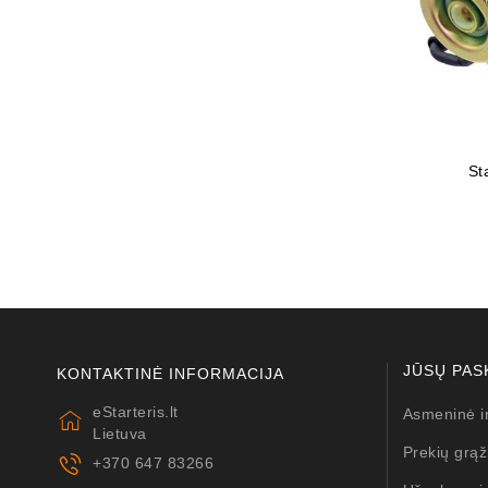
St
JŪSŲ PAS
KONTAKTINĖ INFORMACIJA
eStarteris.lt
Asmeninė i
Lietuva
Prekių grąž
+370 647 83266