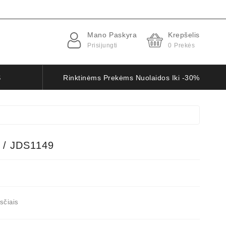
Mano Paskyra
Krepšelis
Prisijungti
0
Prekės
S
Rinktinėms Prekėms Nuolaidos Iki -30%
 / JDS1149
sčiais