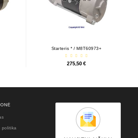
Starteris * / M8T60973+
275,50 €
MONĖ
as
 politika