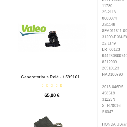
1178
Išparduota
25-2118 
8080074
JS1149 H
8EA011
31200-
22.1149
LRT0012
9442808
82129
205101
NAD10
Generatoriaus Rėlė - / 599101 (
Bendeks
VALEO )
2013
458518
65,00 €
31123N
STR70016
S6047 
Išparduota
HONDA 