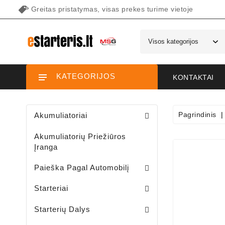
Greitas pristatymas, visas prekes turime vietoje
KATEGORIJOS
KONTAKTAI
Pagrindinis
Akumuliatoriai
Akumuliatorių Priežiūros
Įranga
Paieška Pagal Automobilį
Starteriai Motociklams / Sniego / Keturačių / Motorolerių
Starteriai Vandens Technikai
Sodo Traktoriukų Starteriai
Starteriai
Šepetėlių Laikikliai /starterio/
Starterių Priekiniai Dangteliai
Elektromagnetų Plunžeriai
Elektromagnetų Dangteliai
Starterių Galiniai Dangteliai
Starterių Dalys
Sodo Traktoriukų Generatoriai