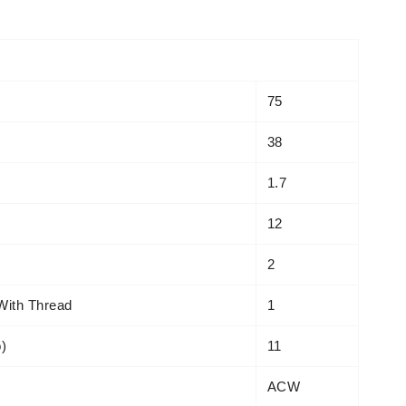
75
38
1.7
12
2
With Thread
1
o)
11
ACW