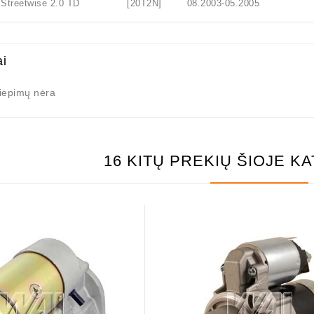
eetwise 2.0 TD [20T2N] 08.2003-05.2005
ai
liepimų nėra
16 KITŲ PREKIŲ ŠIOJE K