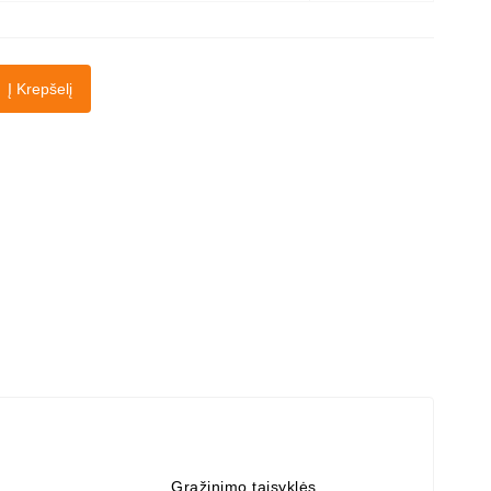
Į Krepšelį
Grąžinimo taisyklės