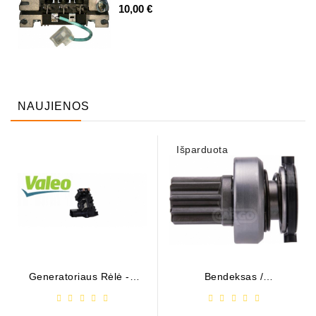
10,00 €
NAUJIENOS
Išparduota
Generatoriaus Rėlė - /
Bendeksas /
599101 ( VALEO )
1006209661