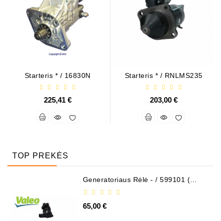
Starteris * / 16830N
Starteris * / RNLMS235
225,41 €
203,00 €
TOP PREKĖS
Generatoriaus Rėlė - / 599101 (
VALEO )
65,00 €