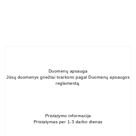
ZIL-
5301
Generatoriai:
MTZ,
KAMAZ,
MAZ,
T-
40,
T-
25,
Duomenų apsauga
T-
Jūsų duomenys griežtai tvarkomi pagal Duomenų apsaugos
16,
reglamentą.
URSUS,
ZETOR
Job\'s
Starterių
Pristatymo informacija
Dalys
Pristatymas per 1-3 darbo dienas
Job\'s