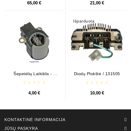
65,00 €
21,00 €
Išparduota
Šepetėlių Laikiklis - /
Diodų Plokštė / 131505
ABH6004
4,00 €
10,00 €
KONTAKTINĖ INFORMACIJA
JŪSŲ PASKYRA