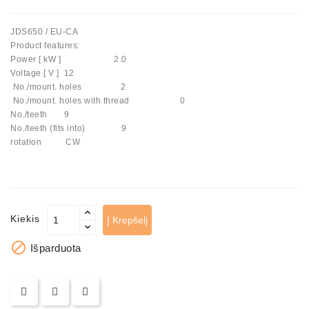
Automatiniai
JDS650 / EU-CA
Įtempėjai
Product features:
Generatoriaus
Power [ kW ] 2.0
Diržo.
Voltage [ V ] 12
No./mount. holes 2
Starteriai:
No./mount. holes with thread 0
PD-
No./teeth 9
10,
No./teeth (fits into) 9
DT-
rotation CW
20,
MTZ,
T-
40,
T-
Kiekis
Į Krepšelį
25,
T-

Išparduota
16,
JUMZ,
PAZ,
AMCODOR,