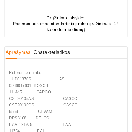
Generatorių
Dalys
Grąžinimo taisyklės
Pas mus taikomas standartinis prekių grąžinimas (14
Guoliai
kalendorinių dienų)
(kondicionieriaus)
DC
Varikliai
Aprašymas
Charakteristikos
DC
Hidrovariklių
Reference number
Paleidimo
UD01370S AS
Rėlės
0986017601 BOSCH
111445 CARGO
Plastikinis
CST20105AS CASCO
Spaustukas
CST20105GS CASCO
(kniedė)
9558 CEVAM
DRS3168 DELCO
Diagnostikos
EAA-121975 EAA
Įranga
11754 EAI