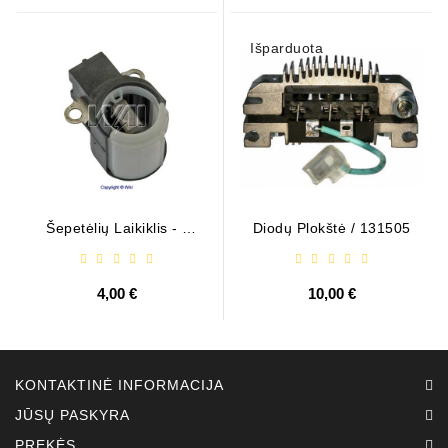
Išparduota
Šepetėlių Laikiklis - /
Diodų Plokštė / 131505
ABH6004
4,00 €
10,00 €
KONTAKTINĖ INFORMACIJA
JŪSŲ PASKYRA
PREKĖS