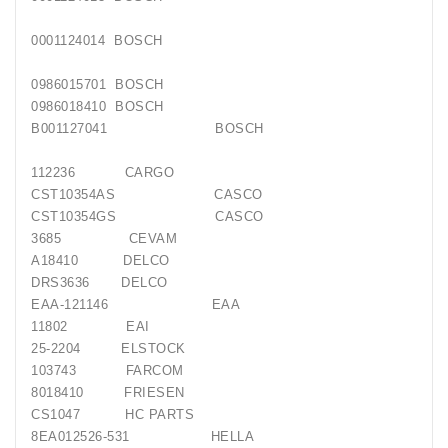
Generatorių
0001124014 BOSCH
Remontas
0986015701 BOSCH
Starterių
0986018410 BOSCH
Remontas
B001127041 BOSCH
112236 CARGO
CST10354AS CASCO
CST10354GS CASCO
3685 CEVAM
A18410 DELCO
DRS3636 DELCO
EAA-121146 EAA
11802 EAI
25-2204 ELSTOCK
103743 FARCOM
8018410 FRIESEN
CS1047 HC PARTS
8EA012526-531 HELLA