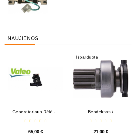
NAUJIENOS
Išparduota
Generatoriaus Rėlė - /
Bendeksas /
599101 ( VALEO )
1006209661
65,00 €
21,00 €