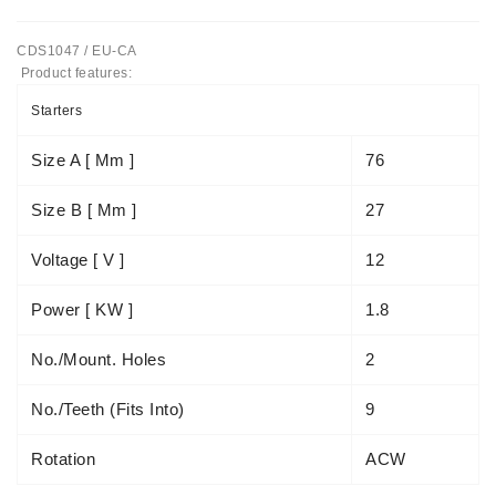
Automatiniai
CDS1047 / EU-CA
Įtempėjai
Product features:
Generatoriaus
Diržo.
Starters
Starteriai:
Size A [ Mm ]
76
PD-
10,
Size B [ Mm ]
27
DT-
20,
Voltage [ V ]
12
MTZ,
T-
Power [ KW ]
1.8
40,
T-
No./mount. Holes
2
25,
T-
No./teeth (fits Into)
9
16,
JUMZ,
PAZ,
Rotation
ACW
AMCODOR,