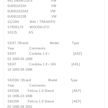
441.04009-219.6 VW
6U0911023A VW
6U0911023AX VW
6U0911023B VW
31219N WAI / TRANSPO
STR50179 WOODAUTO
S0125 AS
SEAT Brand Model Type
Year Comments
SEAT Cordoba 1.8 i [ADZ]
02.1993-06.1999
SEAT Cordoba 1.8 i 16V [ADL]
10.1993-08.1996
SKODA Brand Model Type
Year Comments
SKODA Felicia 1.9 Diesel [AEF]
10.1995-03.1998
SKODA Felicia 1.9 Diesel [AEF]
05.1996-08.2001