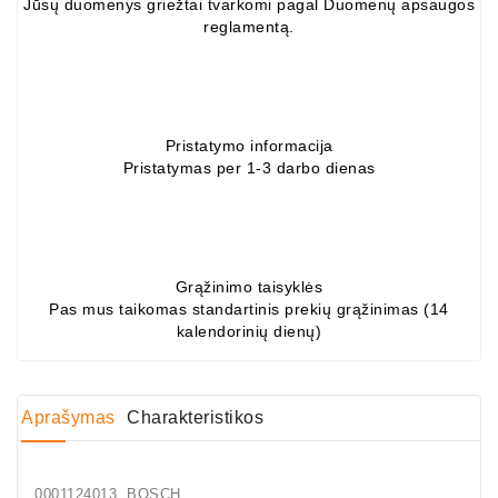
Jūsų duomenys griežtai tvarkomi pagal Duomenų apsaugos
Generatorių
reglamentą.
Dalys
Guoliai
(kondicionieriaus)
Pristatymo informacija
DC
Pristatymas per 1-3 darbo dienas
Varikliai
DC
Hidrovariklių
Grąžinimo taisyklės
Paleidimo
Pas mus taikomas standartinis prekių grąžinimas (14
Rėlės
kalendorinių dienų)
Plastikinis
Spaustukas
(kniedė)
Aprašymas
Charakteristikos
Diagnostikos
Įranga
0001124013 BOSCH