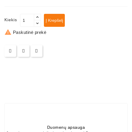
ZIL-
5301
Kiekis
Į Krepšelį
Generatoriai:
MTZ,

Paskutinė prekė
KAMAZ,
MAZ,
T-
40,
T-
25,
T-
16,
URSUS,
ZETOR
Job\'s
Starterių
Dalys
Duomenų apsauga
Job\'s