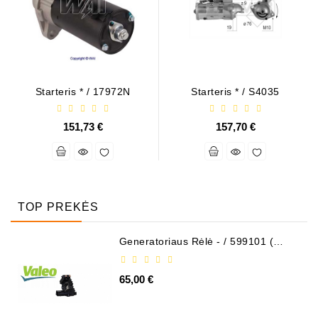
Starteris * / 17972N
Starteris * / S4035
151,73 €
157,70 €
TOP PREKĖS
Generatoriaus Rėlė - / 599101 (
VALEO )
65,00 €