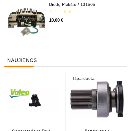
Diodų Plokštė / 131505
10,00 €
NAUJIENOS
Išparduota
Generatoriaus Rėlė - /
Bendeksas /