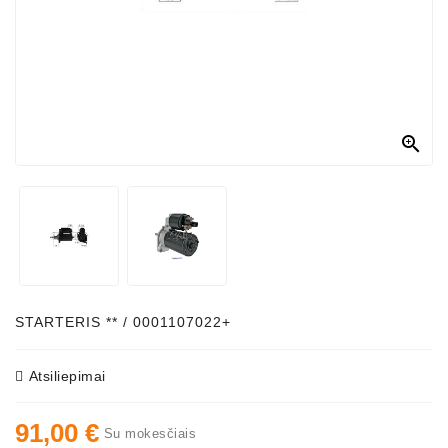
Generatorių
Dalys
Susisiekite
Su
Mumis

Ventiliatoriaus
Šepetėliai
Kitos
Prekės
Parazitiniai
Skriemuliai
STARTERIS ** / 0001107022+
Generatoriaus
Diržo
Atsiliepimai
Generatoriaus
91,00 €
Diržas
Su mokesčiais