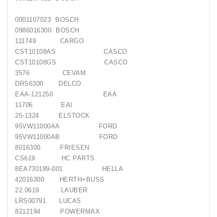
Generatorių
0001107023 BOSCH
Remontas
0986016300 BOSCH
111749 CARGO
Starterių
CST10108AS CASCO
Remontas
CST10108GS CASCO
3576 CEVAM
DRS6300 DELCO
EAA-121250 EAA
11706 EAI
25-1324 ELSTOCK
95VW11000AA FORD
95VW11000AB FORD
8016300 FRIESEN
CS619 HC PARTS
8EA730189-001 HELLA
42016300 HERTH+BUSS
22.0619 LAUBER
LRS00791 LUCAS
8212194 POWERMAX