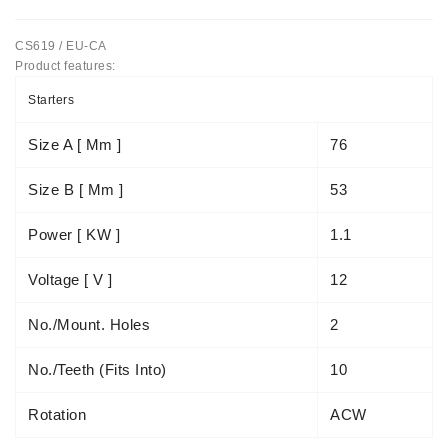
Automatiniai
CS619 / EU-CA
Įtempėjai
Product features:
Generatoriaus
Diržo.
Starters
Starteriai:
Size A [ Mm ]
76
PD-
10,
Size B [ Mm ]
53
DT-
20,
Power [ KW ]
1.1
MTZ,
T-
Voltage [ V ]
12
40,
T-
No./mount. Holes
2
25,
T-
No./teeth (fits Into)
10
16,
JUMZ,
PAZ,
Rotation
ACW
AMCODOR,