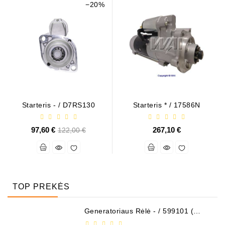
−20%
Starteris - / D7RS130
Starteris * / 17586N
97,60 €
Bazinė
267,10 €
122,00 €
kaina
TOP PREKĖS
Generatoriaus Rėlė - / 599101 (
VALEO )