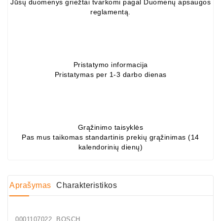
Jūsų duomenys griežtai tvarkomi pagal Duomenų apsaugos
Generatorių
reglamentą.
Dalys
Guoliai
(kondicionieriaus)
Pristatymo informacija
DC
Pristatymas per 1-3 darbo dienas
Varikliai
DC
Hidrovariklių
Grąžinimo taisyklės
Paleidimo
Pas mus taikomas standartinis prekių grąžinimas (14
Rėlės
kalendorinių dienų)
Plastikinis
Spaustukas
(kniedė)
Aprašymas
Charakteristikos
Diagnostikos
Įranga
0001107022 BOSCH