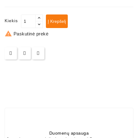
ZIL-
5301
Kiekis
Į Krepšelį
Generatoriai:
MTZ,

Paskutinė prekė
KAMAZ,
MAZ,
T-
40,
T-
25,
T-
16,
URSUS,
ZETOR
Job\'s
Starterių
Dalys
Duomenų apsauga
Job\'s