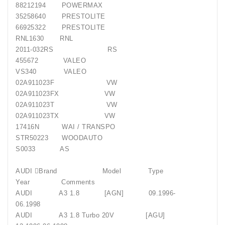
88212194 POWERMAX
35258640 PRESTOLITE
66925322 PRESTOLITE
RNL1630 RNL
2011-032RS RS
455672 VALEO
VS340 VALEO
02A911023F VW
02A911023FX VW
02A911023T VW
02A911023TX VW
17416N WAI / TRANSPO
STR50223 WOODAUTO
S0033 AS
AUDI Brand Model Type
Year Comments
AUDI A3 1.8 [AGN] 09.1996-
06.1998
AUDI A3 1.8 Turbo 20V [AGU]