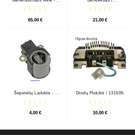
599101 ( VALEO )
1006209661
65,00 €
21,00 €
Išparduota
Šepetėlių Laikiklis - /
Diodų Plokštė / 131505
ABH6004
4,00 €
10,00 €