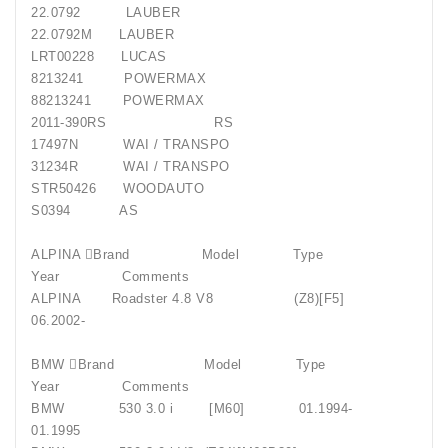
22.0792 LAUBER
22.0792M LAUBER
LRT00228 LUCAS
8213241 POWERMAX
88213241 POWERMAX
2011-390RS RS
17497N WAI / TRANSPO
31234R WAI / TRANSPO
STR50426 WOODAUTO
S0394 AS
ALPINA Brand Model Type
Year Comments
ALPINA Roadster 4.8 V8 (Z8)[F5]
06.2002-
BMW Brand Model Type
Year Comments
BMW 530 3.0 i [M60] 01.1994-
01.1995