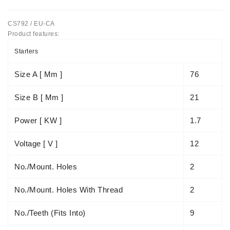
Automatiniai
CS792 / EU-CA
Įtempėjai
Product features:
Generatoriaus
Diržo.
Starters
Starteriai:
Size A [ Mm ]
76
PD-
10,
Size B [ Mm ]
21
DT-
20,
Power [ KW ]
1.7
MTZ,
T-
Voltage [ V ]
12
40,
T-
No./mount. Holes
2
25,
T-
No./mount. Holes With Thread
2
16,
JUMZ,
PAZ,
No./teeth (fits Into)
9
AMCODOR,