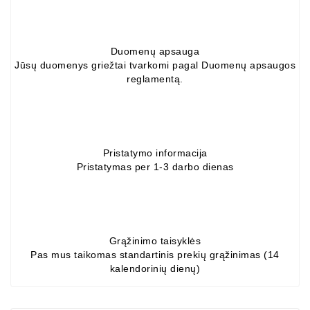
Generatorių
Dalys
Duomenų apsauga
Guoliai
Jūsų duomenys griežtai tvarkomi pagal Duomenų apsaugos
(kondicionieriaus)
reglamentą.
DC
Varikliai
DC
Pristatymo informacija
Hidrovariklių
Pristatymas per 1-3 darbo dienas
Paleidimo
Rėlės
Plastikinis
Spaustukas
Grąžinimo taisyklės
(kniedė)
Pas mus taikomas standartinis prekių grąžinimas (14
kalendorinių dienų)
Diagnostikos
Įranga