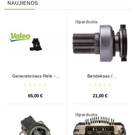
NAUJIENOS
Išparduota
Generatoriaus Rėlė - /
Bendeksas /
599101 ( VALEO )
1006209661
65,00 €
21,00 €
Išparduota