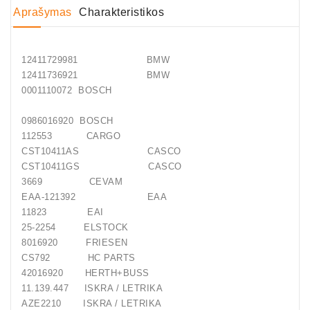
Aprašymas
Charakteristikos
Generatorių
Remontas
12411729981 BMW
Starterių
12411736921 BMW
Remontas
0001110072 BOSCH
0986016920 BOSCH
112553 CARGO
CST10411AS CASCO
CST10411GS CASCO
3669 CEVAM
EAA-121392 EAA
11823 EAI
25-2254 ELSTOCK
8016920 FRIESEN
CS792 HC PARTS
42016920 HERTH+BUSS
11.139.447 ISKRA / LETRIKA
AZE2210 ISKRA / LETRIKA