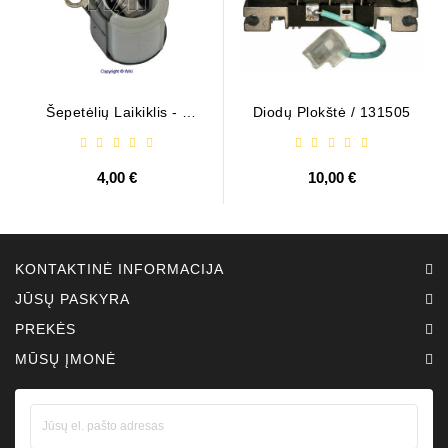
Šepetėlių Laikiklis - /
Diodų Plokštė / 131505
ABH6004
4,00 €
10,00 €
KONTAKTINĖ INFORMACIJA
JŪSŲ PASKYRA
PREKĖS
MŪSŲ ĮMONĖ