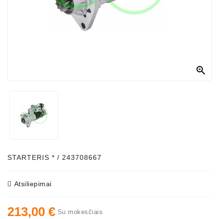
Generatorių
Dalys
Susisiekite
Su
Mumis

Ventiliatoriaus
Šepetėliai
Kitos
Prekės
Parazitiniai
Skriemuliai
STARTERIS * / 243708667
Generatoriaus
Diržo
Atsiliepimai
Generatoriaus
213,00 €
Diržas
Su mokesčiais