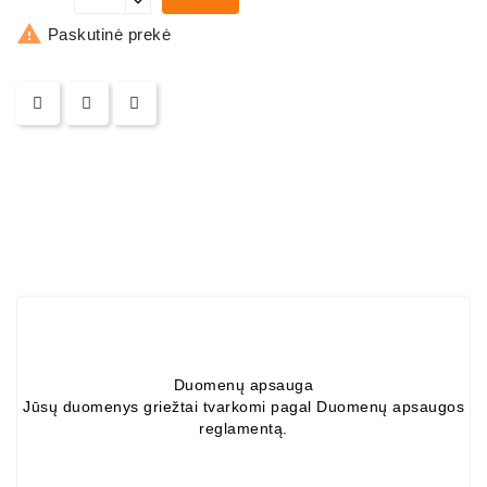
ZIL-

5301
Paskutinė prekė
Generatoriai:
MTZ,
KAMAZ,
MAZ,
T-
40,
T-
25,
T-
16,
URSUS,
ZETOR
Duomenų apsauga
Job\'s
Jūsų duomenys griežtai tvarkomi pagal Duomenų apsaugos
Starterių
reglamentą.
Dalys
Job\'s