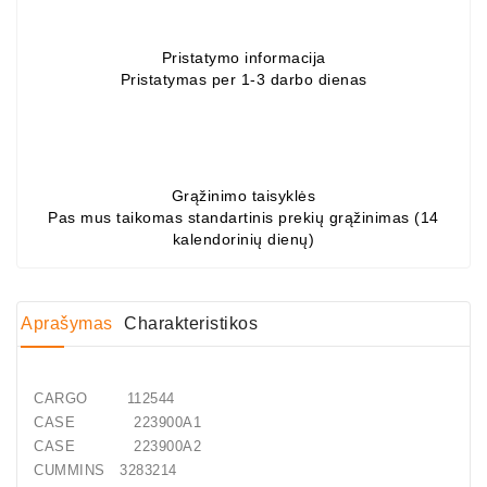
Generatorių
Dalys
Pristatymo informacija
Pristatymas per 1-3 darbo dienas
Guoliai
(kondicionieriaus)
DC
Varikliai
Grąžinimo taisyklės
Pas mus taikomas standartinis prekių grąžinimas (14
DC
kalendorinių dienų)
Hidrovariklių
Paleidimo
Rėlės
Aprašymas
Charakteristikos
Plastikinis
Spaustukas
CARGO 112544
(kniedė)
CASE 223900A1
CASE 223900A2
Diagnostikos
CUMMINS 3283214
Įranga