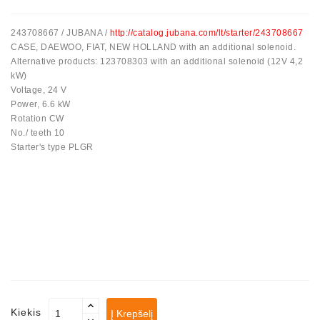
Automatiniai
243708667 / JUBANA /
http://catalog.jubana.com/lt/starter/243708667
Įtempėjai
CASE, DAEWOO, FIAT, NEW HOLLAND with an additional solenoid.
Generatoriaus
Alternative products: 123708303 with an additional solenoid (12V 4,2
Diržo.
kW)
Voltage, 24 V
Starteriai:
Power, 6.6 kW
PD-
Rotation CW
10,
No./ teeth 10
DT-
Starter's type PLGR
20,
MTZ,
T-
40,
T-
25,
T-
16,
JUMZ,
PAZ,
AMCODOR,
Kiekis
Į Krepšelį