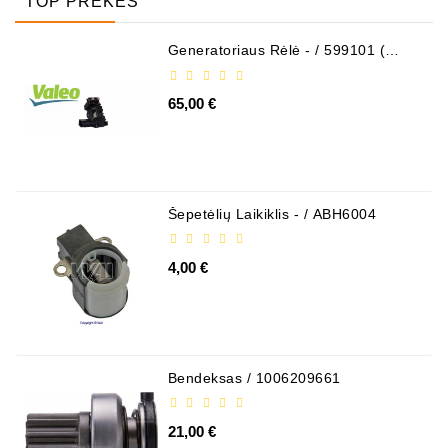
TOP PREKĖS
Generatoriaus Rėlė - / 599101 (
VALEO )
65,00 €
Šepetėlių Laikiklis - / ABH6004
4,00 €
Bendeksas / 1006209661
21,00 €