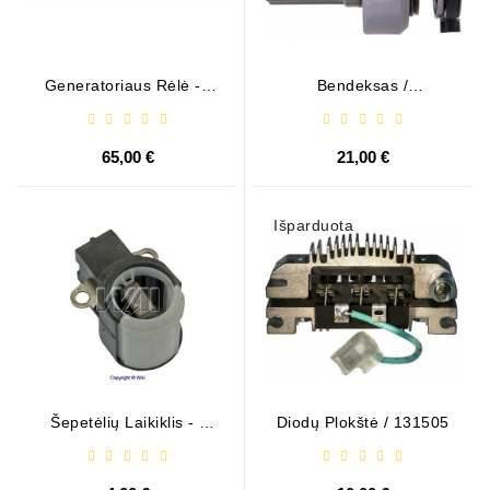
Generatoriaus Rėlė - /
Bendeksas /
599101 ( VALEO )
1006209661
65,00 €
21,00 €
Išparduota
Šepetėlių Laikiklis - /
Diodų Plokštė / 131505
ABH6004