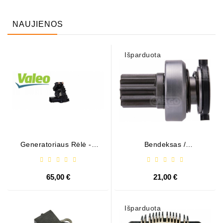
NAUJIENOS
Išparduota
Generatoriaus Rėlė - /
Bendeksas /
599101 ( VALEO )
1006209661
65,00 €
21,00 €
Išparduota