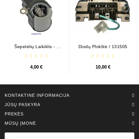
Šepetėlių Laikiklis - /
Diodų Plokštė / 131505
ABH6004
4,00 €
10,00 €
KONTAKTINĖ INFORMACIJA
JŪSŲ PASKYRA
PREKĖS
MŪSŲ ĮMONĖ