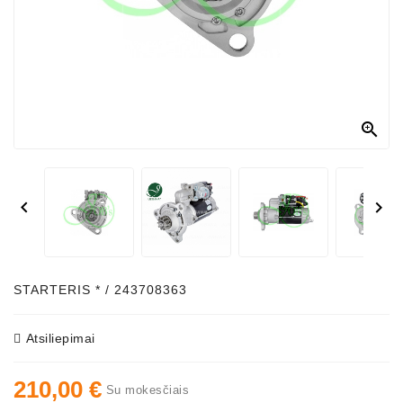
Generatorių
Dalys
Susisiekite
Su
Mumis

Ventiliatoriaus
Šepetėliai


Kitos
Prekės
Parazitiniai
Skriemuliai
STARTERIS * / 243708363
Generatoriaus
Diržo
Atsiliepimai
Generatoriaus
210,00 €
Diržas
Su mokesčiais