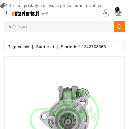
Greitas pristatymas, visas prekes turime vietoje
CATEGORY
0
Akumuliatoriai
Akumuliatorių
Priežiūros
Pagrindinis
Starteriai
Starteris * / 243708363
Įranga
Paieška
Pagal
Automobilį
Starteriai
Starterių
Dalys
Generatoriai