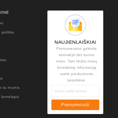
MONĖ
as
 politika
NAUJIENLAIŠKIAI
Prenumeratos galėsite
atsisakyti bet kuriuo
mas
metu. Tam tikslui mūsų
kontaktinę informaciją
rasite parduotuvės
as
taisyklėse.
te su mumis
 žemėlapis
Prenumeruoti