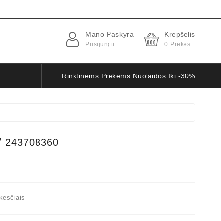
Mano Paskyra
Krepšelis
Prisijungti
0
Prekės
S
Rinktinėms Prekėms Nuolaidos Iki -30%
/ 243708360
kesčiais