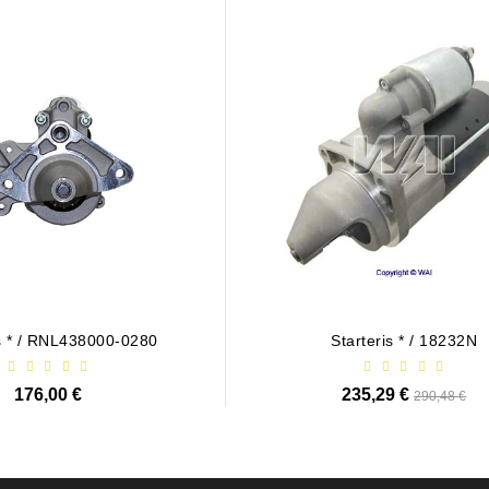
is * / RNL438000-0280
Starteris * / 18232N
176,00 €
235,29 €
Bazinė
290,48 €
kaina