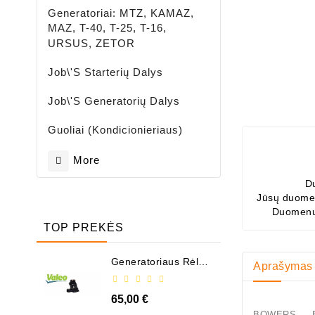
Generatoriai: MTZ, KAMAZ,
MAZ, T-40, T-25, T-16,
URSUS, ZETOR
Job\'s Starterių Dalys
Job\'s Generatorių Dalys
Guoliai (kondicionieriaus)
More
D
Jūsų duomen
Duomenų
TOP PREKĖS
Generatoriaus Rėlė -
Aprašymas
/ 599101 ( VALEO )
65,00 €
BOWERS BS