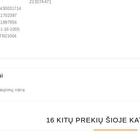
LITE Z1327A471
30031714
702397
997954
-16-1005
R21004
lokštė / 131505
ai
10,00 €
liepimų nėra
16 KITŲ PREKIŲ ŠIOJE K