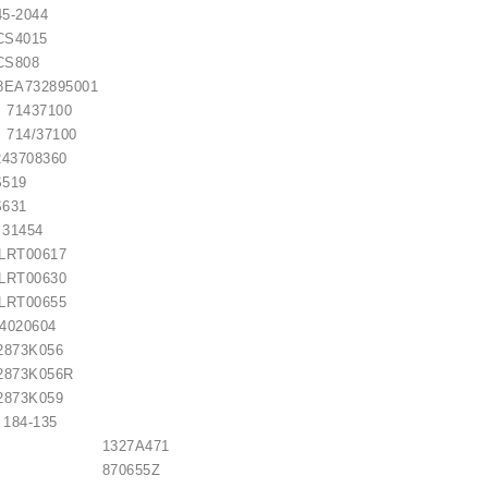
5-2044
S4015
CS808
A732895001
437100
/37100
3708360
519
631
1454
T00617
T00630
as / 1006209661
T00655
4020604
873K056
21,00 €
873K056R
873K059
4-135
LITE 1327A471
LITE 870655Z