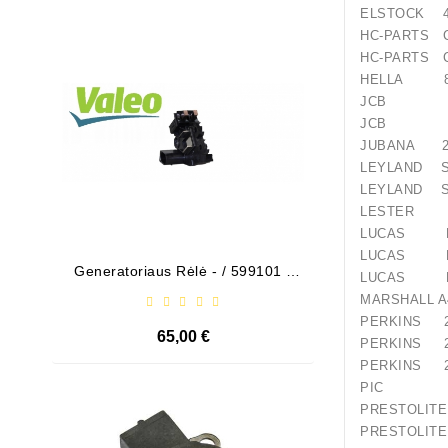
ELSTOCK 4
Išparduota
HC-PARTS C
HC-PARTS 
HELLA 8E
JCB 71
JCB 714
JUBANA 24
LEYLAND S
LEYLAND S
LESTER 3
LUCAS LR
LUCAS LR
Generatoriaus Rėlė - / 599101 (
Bendeks
LUCAS LR
VALEO )
MARSHALL A
PERKINS 2
65,00 €
PERKINS 2
PERKINS 2
PIC 18
Išparduota
PRESTO
PRESTO