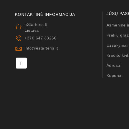
JŪSŲ PAS
KONTAKTINĖ INFORMACIJA
eStarteris.lt
Asmeninė i
Lietuva
Prekių grąž
+370 647 83266
Užsakymai
info@estarteris.lt
Kredito kvit
Adresai
Kuponai