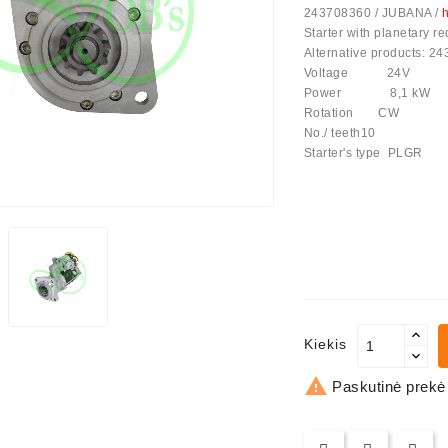
243708360 / JUBANA /
h
Starter with planetary 
us Paprasti
Alternative products: 2
Voltage 24V
Power 8,1 kW
Rotation CW
No./ teeth10
Starter's type PLGR
Kiekis

Paskutinė prekė