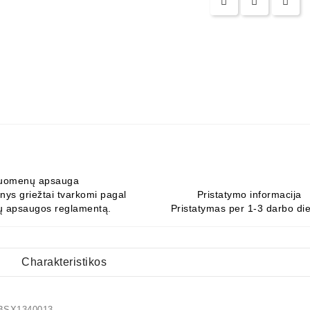
uomenų apsauga
ys griežtai tvarkomi pagal
Pristatymo informacija
 apsaugos reglamentą.
Pristatymas per 1-3 darbo di
Charakteristikos
X1340013