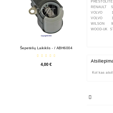
PRESTO
RENAULT 54
VOLVO 11
VOLVO 11
WILSON 91
WOOD-UK ST
Šepetėlių Laikiklis - / ABH6004
Diodų P
Atsiliepim
4,00 €
Kol kas atsi