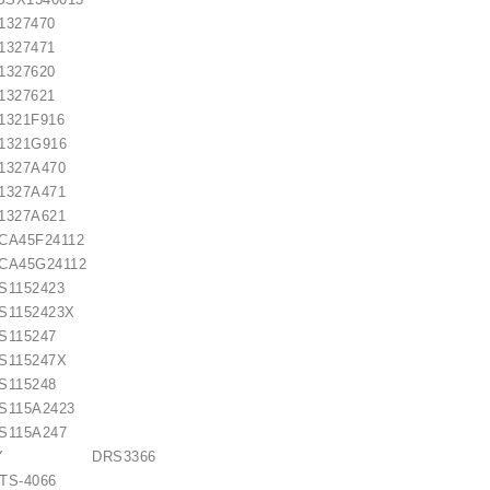
27470
27471
27620
27621
1F916
1G916
7A470
7A471
7A621
5F24112
5G24112
52423
52423X
15247
5247X
15248
5A2423
5A247
REMY DRS3366
-4066