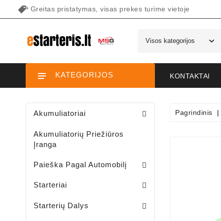
Greitas pristatymas, visas prekes turime vietoje
KATEGORIJOS
KONTAKTAI
Pagrindinis
Akumuliatoriai
Akumuliatorių Priežiūros
Įranga
Paieška Pagal Automobilį
Starteriai Motociklams / Sniego / Keturačių / Motorolerių
Starteriai Vandens Technikai
Sodo Traktoriukų Starteriai
Starteriai
Šepetėlių Laikikliai /starterio/
Starterių Priekiniai Dangteliai
Elektromagnetų Plunžeriai
Elektromagnetų Dangteliai
Starterių Galiniai Dangteliai
Starterių Dalys
Sodo Traktoriukų Generatoriai