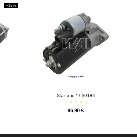
−19%
Starteris * / S0193
96,90 €