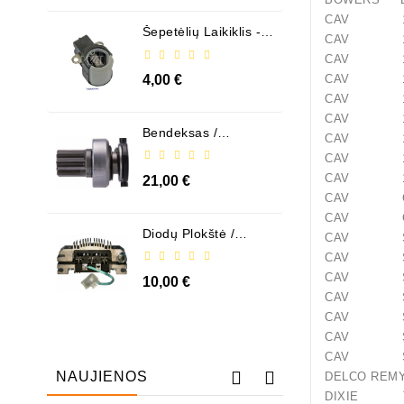
CAV 13
Šepetėlių Laikiklis - /
CAV 13
ABH6004
CAV 13
CAV 13
4,00 €
CAV 132
CAV 132
Bendeksas /
CAV 132
1006209661
CAV 132
CAV 132
21,00 €
CAV CA4
CAV CA4
Diodų Plokštė /
CAV S11
131505
CAV S11
CAV S1
10,00 €
CAV S11
CAV S1
CAV S11
CAV S11
NAUJIENOS
DELCO 
DIXIE TS