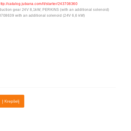
ttp://catalog.jubana.com/lt/starter/243708360
reduction gear 24V 8,1kW; PERKINS (with an additional solenoid)
43708639 with an additional solenoid (24V 6,6 kW)
Į Krepšelį