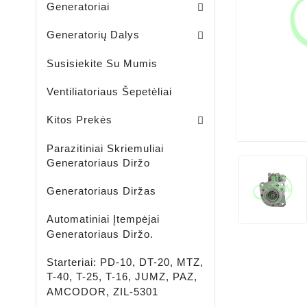
Generatoriai
Skriemuliai / Generatoria
Skriemuliai / Generatoriaus Sankabiniai
Komplektai / Rėlė Reg. + Diodų Plokštė
Šepetėlių Laikikliai / Generatoriaus
Guoliavietės / Generatoriaus
Generatorių Dalys
Susisiekite Su Mumis
Ventiliatoriaus Šepetėliai
Lengvujų - Krovininių Automobilių - Žemės Ūkio Ir Spec Techikai - LED Žibintai
LED ĮKRAUNAMI - ŠVIESTUVAI - PROŽEKTORIAI - ŽIBINTUVĖLIAI
Aušinimo Skystis-Antifrizas
Kitos Prekės
Parazitiniai Skriemuliai
Generatoriaus Diržo
Generatoriaus Diržas
Automatiniai Įtempėjai
Generatoriaus Diržo.
Starteriai: PD-10, DT-20, MTZ,
T-40, T-25, T-16, JUMZ, PAZ,
AMCODOR, ZIL-5301