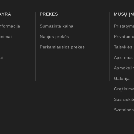
KYRA
PREKĖS
MŪSŲ Į
nformacija
Sumažinta kaina
Pristatym
inimai
Naujos prekės
Privatumo
Perkamiausios prekės
Taisyklės
ai
Apie mus
Apmokėji
Galerija
Grąžinim
Susisieki
Svetainės