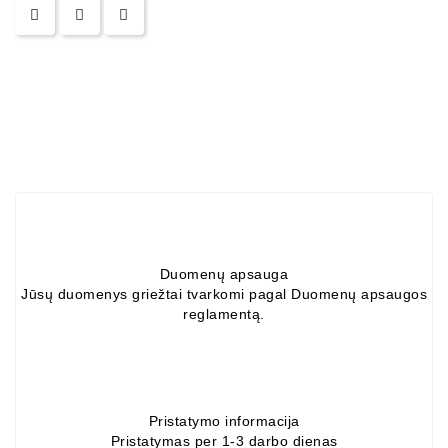
ZIL-
5301
Generatoriai:
MTZ,
KAMAZ,
MAZ,
T-
40,
T-
25,
T-
16,
Duomenų apsauga
URSUS,
Jūsų duomenys griežtai tvarkomi pagal Duomenų apsaugos
ZETOR
reglamentą.
Job\'s
Starterių
Dalys
Pristatymo informacija
Pristatymas per 1-3 darbo dienas
Job\'s