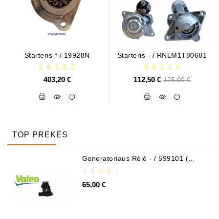
Starteris * / 19928N
Starteris - / RNLM1T80681
403,20 €
112,50 €
Bazinė
125,00 €
kaina
TOP PREKĖS
Generatoriaus Rėlė - / 599101 (
VALEO )
65,00 €