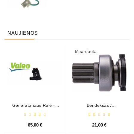
NAUJIENOS
Išparduota
Generatoriaus Rėlė - /
Bendeksas /
599101 ( VALEO )
1006209661
65,00 €
21,00 €