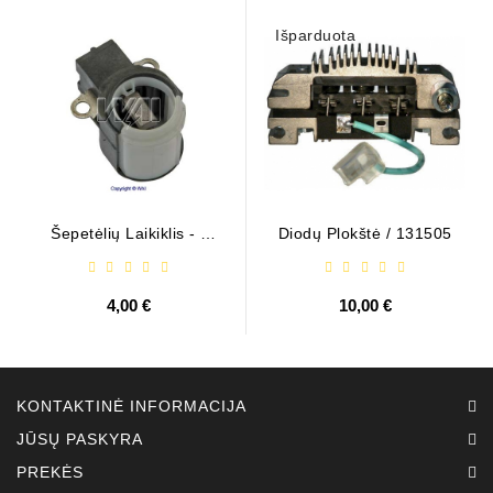
Išparduota
Šepetėlių Laikiklis - /
Diodų Plokštė / 131505
ABH6004
4,00 €
10,00 €
KONTAKTINĖ INFORMACIJA
JŪSŲ PASKYRA
PREKĖS