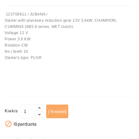
Automatiniai
123708611 / JUBANA /
Įtempėjai
Starter with planetary reduction gear 12V 3,6kW; CHAMPION,
Generatoriaus
CUMMINS (6B5.9 series, WET clutch)
Diržo.
Voltage 12 V
Power 3.6 KW
Starteriai:
Rotation CW
PD-
No./ teeth 10
10,
Starter's type PLGR
DT-
20,
MTZ,
T-
40,
T-
25,
T-
Kiekis
Į Krepšelį
16,
JUMZ,

Išparduota
PAZ,
AMCODOR,