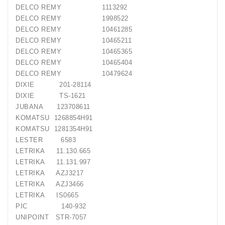
DELCO REMY 1113292
Generatorių
DELCO REMY 1998522
Remontas
DELCO REMY 10461285
DELCO REMY 10465211
Starterių
DELCO REMY 10465365
Remontas
DELCO REMY 10465404
DELCO REMY 10479624
DIXIE 201-28114
DIXIE TS-1621
JUBANA 123708611
KOMATSU 1268854H91
KOMATSU 1281354H91
LESTER 6583
LETRIKA 11.130.665
LETRIKA 11.131.997
LETRIKA AZJ3217
LETRIKA AZJ3466
LETRIKA IS0665
PIC 140-932
UNIPOINT STR-7057